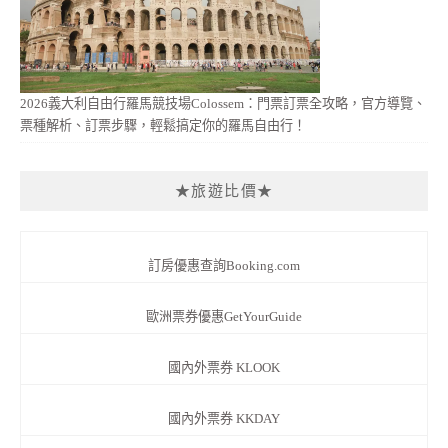
2026義大利自由行羅馬競技場Colossem：門票訂票全攻略，官方導覽、
票種解析、訂票步驟，輕鬆搞定你的羅馬自由行！
★旅遊比價★
訂房優惠查詢Booking.com
歐洲票券優惠GetYourGuide
國內外票券 KLOOK
國內外票券 KKDAY