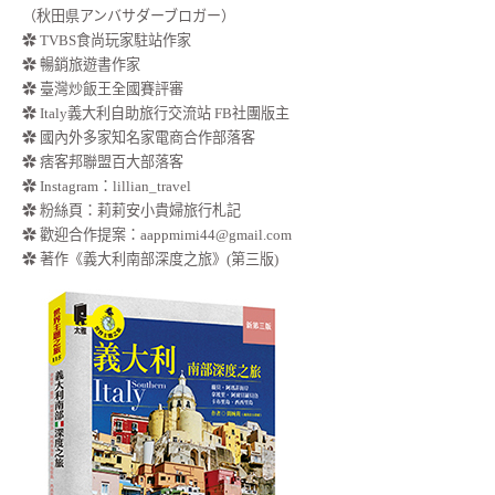
（秋田県アンバサダーブロガー）
✿ TVBS食尚玩家駐站作家
✿ 暢銷旅遊書作家
✿ 臺灣炒飯王全國賽評審
✿ Italy義大利自助旅行交流站 FB社團版主
✿ 國內外多家知名家電商合作部落客
✿ 痞客邦聯盟百大部落客
✿
Instagram：lillian_travel
✿
粉絲頁：莉莉安小貴婦旅行札記
✿ 歡迎合作提案：
aappmimi44@gmail.com
✿ 著作《義大利南部深度之旅》(第三版)