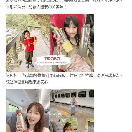
無塗層不沾鍋推薦：TiKOBO鈦工坊的鈦鈦鍋鍋面全純鈦、物理不沾、
耐用好清洗，給家人最安心的美味！
鯨魚杯二代(冰霸杯推薦)｜Tikobo鈦工坊保溫杯推薦，防漏保冰保溫，
純鈦保溫瓶喝起來更安心