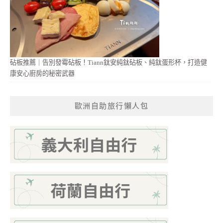
砧板推薦｜告別發霉砧板！Tiann鈦安純鈦砧板、純鈦蛋形杯，打造健
康安心廚房的秘密武器
歐洲自助旅行懶人包