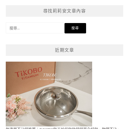
尋找莉莉安文章內容
搜
尋
關
鍵
近期文章
字: