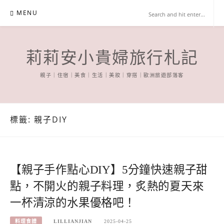
Skip
MENU
to
content
莉莉安小貴婦旅行札記
親子｜住宿｜美食｜生活｜美妝｜穿搭｜歐洲旅遊部落客
標籤:
親子DIY
【親子手作點心DIY】5分鐘快速親子甜
點，不開火的親子料理，炙熱的夏天來
一杯清涼的水果優格吧！
料理食譜
LILLIANJIAN
2025-04-25