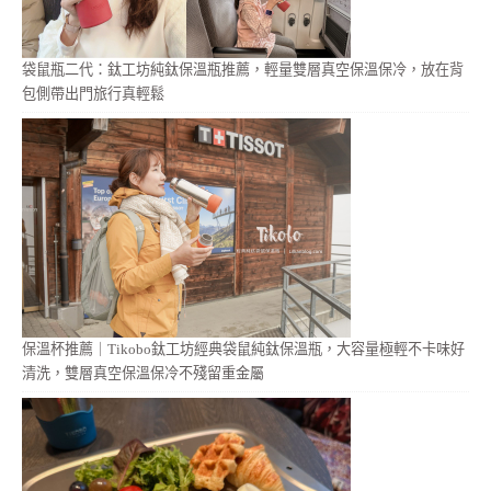
袋鼠瓶二代：鈦工坊純鈦保溫瓶推薦，輕量雙層真空保溫保冷，放在背
包側帶出門旅行真輕鬆
保溫杯推薦｜Tikobo鈦工坊經典袋鼠純鈦保溫瓶，大容量極輕不卡味好
清洗，雙層真空保溫保冷不殘留重金屬