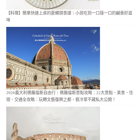
【料理】簡單快速上桌的蒼蠅頭食譜｜小孩吃到一口接一口的鹹香好滋
味
2026義大利佛羅倫斯自由行｜佛羅倫斯景點攻略：22大景點、美食、住
宿、交通全攻略：玩轉文藝復興之都，翡冷翠不藏私大公開！