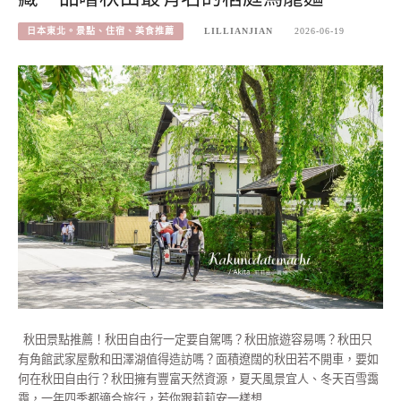
日本東北。景點、住宿、美食推薦
LILLIANJIAN
2026-06-19
秋田景點推薦！秋田自由行一定要自駕嗎？秋田旅遊容易嗎？秋田只
有角館武家屋敷和田澤湖值得造訪嗎？面積遼闊的秋田若不開車，要如
何在秋田自由行？秋田擁有豐富天然資源，夏天風景宜人、冬天百雪靄
靄，一年四季都適合旅行，若你跟莉莉安一樣想…