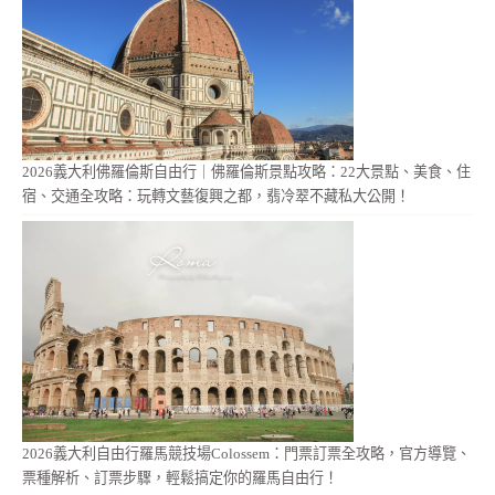
2026義大利佛羅倫斯自由行｜佛羅倫斯景點攻略：22大景點、美食、住
宿、交通全攻略：玩轉文藝復興之都，翡冷翠不藏私大公開！
2026義大利自由行羅馬競技場Colossem：門票訂票全攻略，官方導覽、
票種解析、訂票步驟，輕鬆搞定你的羅馬自由行！