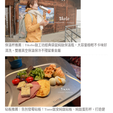
保溫杯推薦｜Tikobo鈦工坊經典袋鼠純鈦保溫瓶，大容量極輕不卡味好
清洗，雙層真空保溫保冷不殘留重金屬
砧板推薦｜告別發霉砧板！Tiann鈦安純鈦砧板、純鈦蛋形杯，打造健