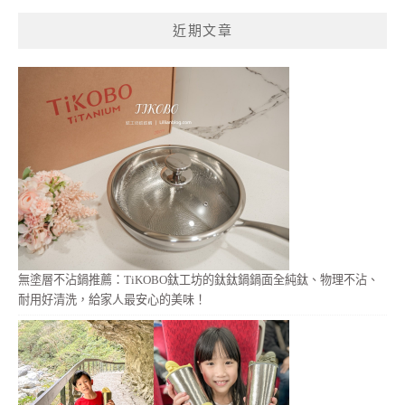
鍵
近期文章
字:
無塗層不沾鍋推薦：TiKOBO鈦工坊的鈦鈦鍋鍋面全純鈦、物理不沾、
耐用好清洗，給家人最安心的美味！