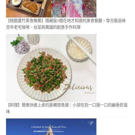
【桃園蘆竹美食推薦】隱藏版5間在地才知道的美食餐廳。穿古裝品味
百年老宅咖啡、台菜與異國的創意手作料理
【料理】簡單快速上桌的蒼蠅頭食譜｜小孩吃到一口接一口的鹹香好滋
味