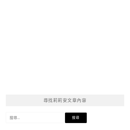
尋找莉莉安文章內容
搜
尋
關