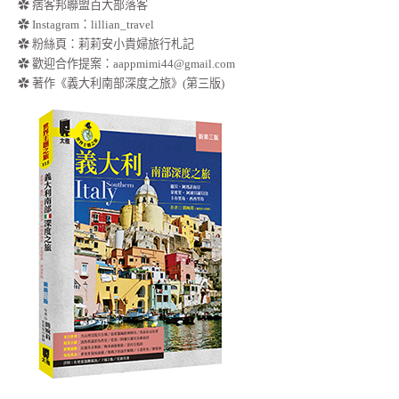
✿ 痞客邦聯盟百大部落客
✿
Instagram：lillian_travel
✿
粉絲頁：莉莉安小貴婦旅行札記
✿ 歡迎合作提案：
aappmimi44@gmail.com
✿ 著作《義大利南部深度之旅》(第三版)