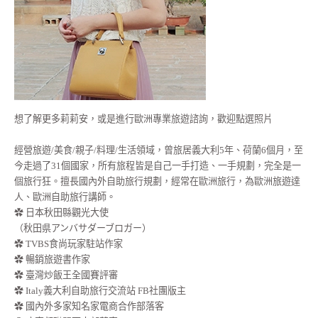
想了解更多莉莉安，或是進行歐洲專業旅遊諮詢，歡迎點選照片
經營旅遊/美食/親子/料理/生活領域，曾旅居義大利5年、荷蘭6個月，至
今走過了31個國家，所有旅程皆是自己一手打造、一手規劃，完全是一
個旅行狂。擅長國內外自助旅行規劃，經常在歐洲旅行，為歐洲旅遊達
人、歐洲自助旅行講師。
✿ 日本秋田縣觀光大使
（秋田県アンバサダーブロガー）
✿ TVBS食尚玩家駐站作家
✿ 暢銷旅遊書作家
✿ 臺灣炒飯王全國賽評審
✿ Italy義大利自助旅行交流站 FB社團版主
✿ 國內外多家知名家電商合作部落客