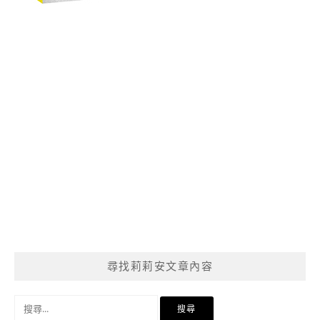
尋找莉莉安文章內容
搜
尋