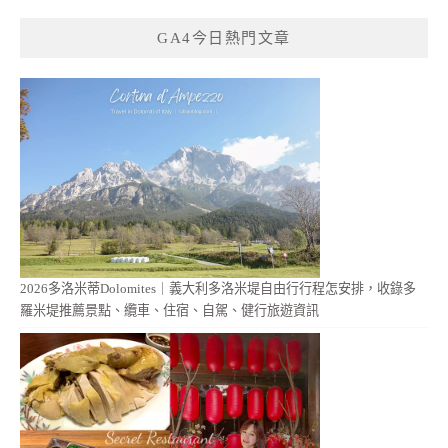
GA4今日熱門文章
2026多洛米蒂Dolomites｜義大利多洛米堤自由行行程怎安排，收錄多
羅米堤推薦景點、纜車、住宿、自駕、健行旅遊資訊