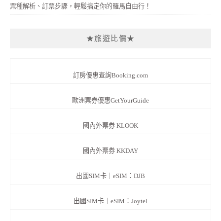
票種解析、訂票步驟，輕鬆搞定你的羅馬自由行！
★旅遊比價★
訂房優惠查詢Booking.com
歐洲票券優惠GetYourGuide
國內外票券 KLOOK
國內外票券 KKDAY
出國SIM卡｜eSIM：DJB
出國SIM卡｜eSIM：Joytel