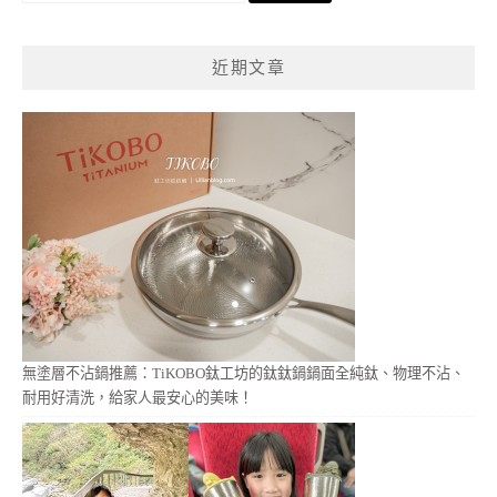
關
鍵
近期文章
字:
無塗層不沾鍋推薦：TiKOBO鈦工坊的鈦鈦鍋鍋面全純鈦、物理不沾、
耐用好清洗，給家人最安心的美味！