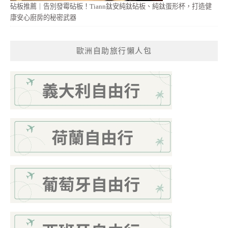
砧板推薦｜告別發霉砧板！Tiann鈦安純鈦砧板、純鈦蛋形杯，打造健
康安心廚房的秘密武器
歐洲自助旅行懶人包