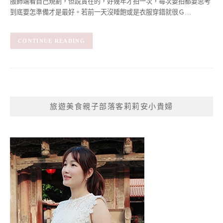
服飾端看自己規劃，但說實在的，好幾年才拍一次，每次要拍都要思考
到底要怎準備才是最好。若前一天沒睡飽或是衣服穿錯就很Ｇ…
CONTINUE READING
旅遊美食親子部落客莉莉安小貴婦