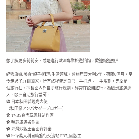
想了解更多莉莉安，或是進行歐洲專業旅遊諮詢，歡迎點選照片
經營旅遊/美食/親子/料理/生活領域，曾旅居義大利5年、荷蘭6個月，至
今走過了31個國家，所有旅程皆是自己一手打造、一手規劃，完全是一
個旅行狂。擅長國內外自助旅行規劃，經常在歐洲旅行，為歐洲旅遊達
人、歐洲自助旅行講師。
✿ 日本秋田縣觀光大使
（秋田県アンバサダーブロガー）
✿ TVBS食尚玩家駐站作家
✿ 暢銷旅遊書作家
✿ 臺灣炒飯王全國賽評審
✿ Italy義大利自助旅行交流站 FB社團版主