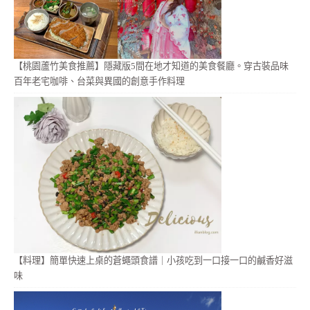
【桃園蘆竹美食推薦】隱藏版5間在地才知道的美食餐廳。穿古裝品味
百年老宅咖啡、台菜與異國的創意手作料理
【料理】簡單快速上桌的蒼蠅頭食譜｜小孩吃到一口接一口的鹹香好滋
味