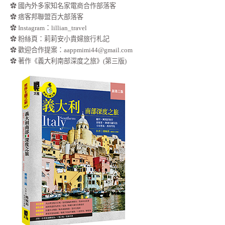
✿ 國內外多家知名家電商合作部落客
✿ 痞客邦聯盟百大部落客
✿
Instagram：lillian_travel
✿
粉絲頁：莉莉安小貴婦旅行札記
✿ 歡迎合作提案：
aappmimi44@gmail.com
✿ 著作《義大利南部深度之旅》(第三版)