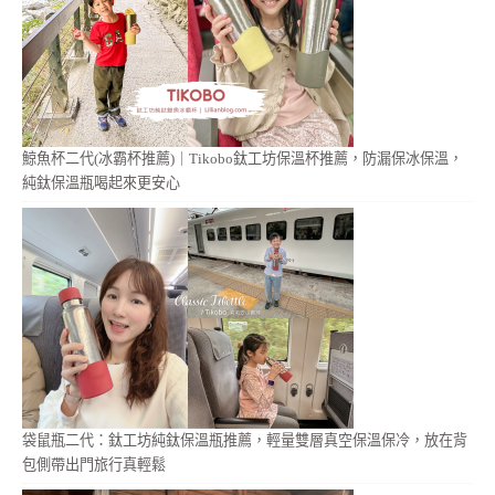
鯨魚杯二代(冰霸杯推薦)｜Tikobo鈦工坊保溫杯推薦，防漏保冰保溫，
純鈦保溫瓶喝起來更安心
袋鼠瓶二代：鈦工坊純鈦保溫瓶推薦，輕量雙層真空保溫保冷，放在背
包側帶出門旅行真輕鬆