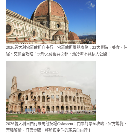
2026義大利佛羅倫斯自由行｜佛羅倫斯景點攻略：22大景點、美食、住
宿、交通全攻略：玩轉文藝復興之都，翡冷翠不藏私大公開！
2026義大利自由行羅馬競技場Colossem：門票訂票全攻略，官方導覽、
票種解析、訂票步驟，輕鬆搞定你的羅馬自由行！