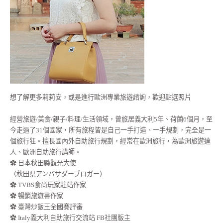
想了解更多莉莉安，或是進行歐洲專業旅遊諮詢，歡迎點選照片
經營旅遊/美食/親子/料理/生活領域，曾旅居義大利5年、荷蘭6個月，至
今走過了31個國家，所有旅程皆是自己一手打造、一手規劃，完全是一
個旅行狂。擅長國內外自助旅行規劃，經常在歐洲旅行，為歐洲旅遊達
人、歐洲自助旅行講師。
✿ 日本秋田縣觀光大使
（秋田県アンバサダーブロガー）
✿ TVBS食尚玩家駐站作家
✿ 暢銷旅遊書作家
✿ 臺灣炒飯王全國賽評審
✿ Italy義大利自助旅行交流站 FB社團版主