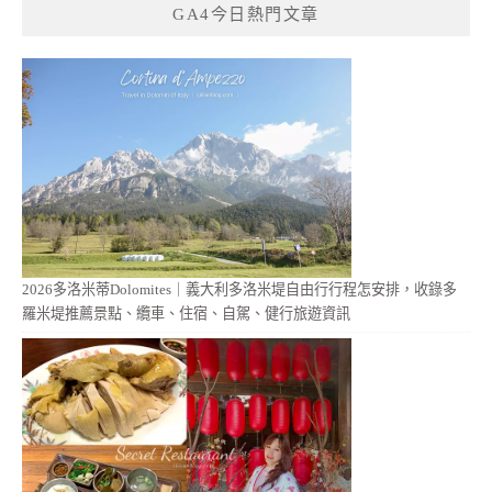
GA4今日熱門文章
2026多洛米蒂Dolomites｜義大利多洛米堤自由行行程怎安排，收錄多
羅米堤推薦景點、纜車、住宿、自駕、健行旅遊資訊