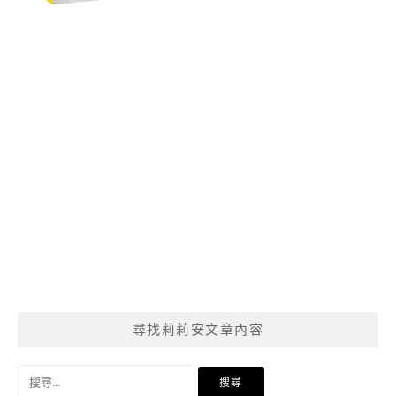
尋找莉莉安文章內容
搜
尋