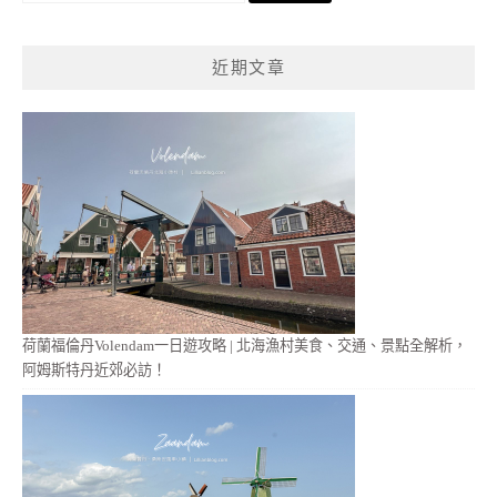
關
鍵
近期文章
字:
荷蘭福倫丹Volendam一日遊攻略 | 北海漁村美食、交通、景點全解析，
阿姆斯特丹近郊必訪！