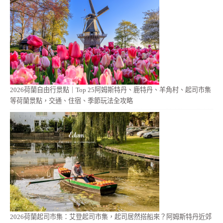
2026荷蘭自由行景點｜Top 25阿姆斯特丹、鹿特丹、羊角村、起司市集
等荷蘭景點，交通、住宿、季節玩法全攻略
2026荷蘭起司市集：艾登起司市集，起司居然搭船來？阿姆斯特丹近郊