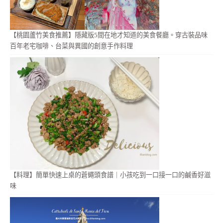
【桃園蘆竹美食推薦】隱藏版5間在地才知道的美食餐廳。穿古裝品味
百年老宅咖啡、台菜與異國的創意手作料理
【料理】簡單快速上桌的蒼蠅頭食譜｜小孩吃到一口接一口的鹹香好滋
味