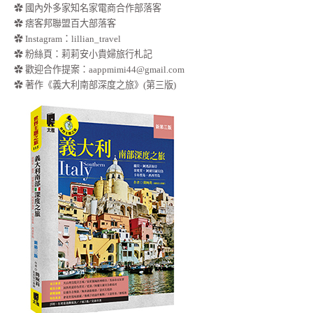
✿ 國內外多家知名家電商合作部落客
✿ 痞客邦聯盟百大部落客
✿
Instagram：lillian_travel
✿
粉絲頁：莉莉安小貴婦旅行札記
✿ 歡迎合作提案：
aappmimi44@gmail.com
✿ 著作《義大利南部深度之旅》(第三版)