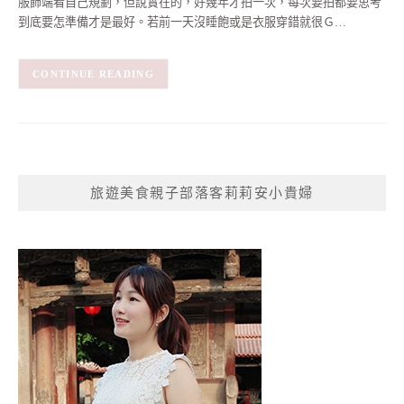
服飾端看自己規劃，但說實在的，好幾年才拍一次，每次要拍都要思考
到底要怎準備才是最好。若前一天沒睡飽或是衣服穿錯就很Ｇ…
CONTINUE READING
旅遊美食親子部落客莉莉安小貴婦