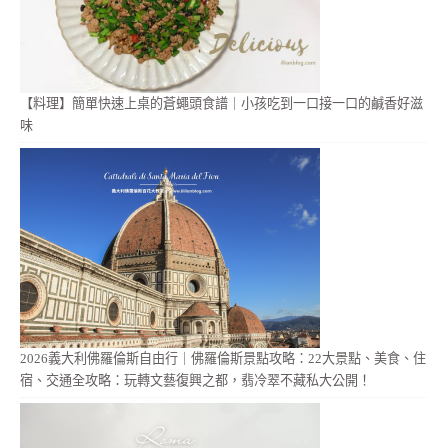
【料理】簡單快速上桌的蒼蠅頭食譜｜小孩吃到一口接一口的鹹香好滋
味
2026義大利佛羅倫斯自由行｜佛羅倫斯景點攻略：22大景點、美食、住
宿、交通全攻略：玩轉文藝復興之都，翡冷翠不藏私大公開！