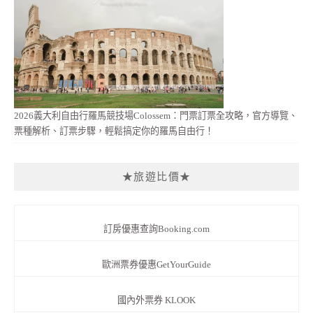
2026義大利自由行羅馬競技場Colossem：門票訂票全攻略，官方導覽、
票種解析、訂票步驟，輕鬆搞定你的羅馬自由行！
★旅遊比價★
訂房優惠查詢Booking.com
歐洲票券優惠GetYourGuide
國內外票券 KLOOK