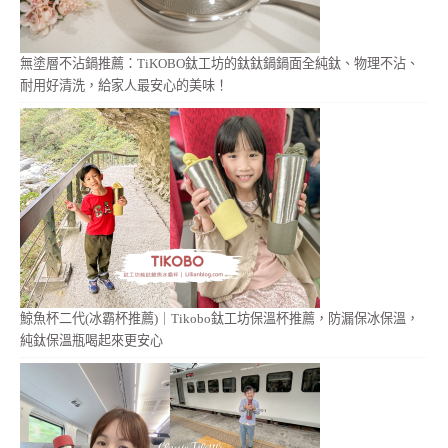
無塗層不沾鍋推薦：TiKOBO鈦工坊的鈦鈦鍋鍋面全純鈦、物理不沾、
耐用好清洗，給家人最安心的美味！
鯨魚杯二代(冰霸杯推薦)｜Tikobo鈦工坊保溫杯推薦，防漏保冰保溫，
純鈦保溫瓶喝起來更安心