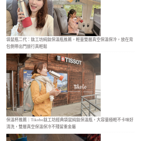
袋鼠瓶二代：鈦工坊純鈦保溫瓶推薦，輕量雙層真空保溫保冷，放在背
包側帶出門旅行真輕鬆
保溫杯推薦｜Tikobo鈦工坊經典袋鼠純鈦保溫瓶，大容量極輕不卡味好
清洗，雙層真空保溫保冷不殘留重金屬