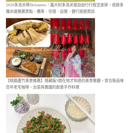
2026多洛米蒂Dolomites｜義大利多洛米堤自由行行程怎安排，收錄多
羅米堤推薦景點、纜車、住宿、自駕、健行旅遊資訊
【桃園蘆竹美食推薦】隱藏版5間在地才知道的美食餐廳。穿古裝品味
百年老宅咖啡、台菜與異國的創意手作料理