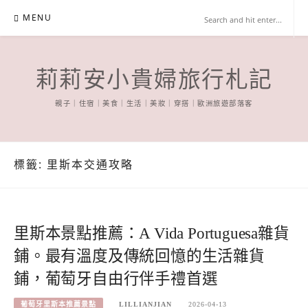
Skip
MENU
to
content
莉莉安小貴婦旅行札記
親子｜住宿｜美食｜生活｜美妝｜穿搭｜歐洲旅遊部落客
標籤:
里斯本交通攻略
里斯本景點推薦：A Vida Portuguesa雜貨
鋪。最有溫度及傳統回憶的生活雜貨
鋪，葡萄牙自由行伴手禮首選
葡萄牙里斯本推薦景點
LILLIANJIAN
2026-04-13