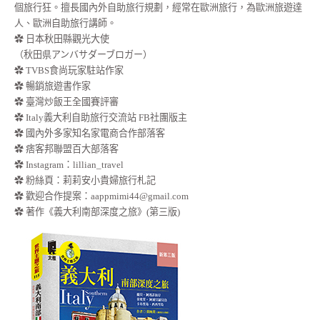
個旅行狂。擅長國內外自助旅行規劃，經常在歐洲旅行，為歐洲旅遊達
人、歐洲自助旅行講師。
✿ 日本秋田縣觀光大使
（秋田県アンバサダーブロガー）
✿ TVBS食尚玩家駐站作家
✿ 暢銷旅遊書作家
✿ 臺灣炒飯王全國賽評審
✿ Italy義大利自助旅行交流站 FB社團版主
✿ 國內外多家知名家電商合作部落客
✿ 痞客邦聯盟百大部落客
✿
Instagram：lillian_travel
✿
粉絲頁：莉莉安小貴婦旅行札記
✿ 歡迎合作提案：
aappmimi44@gmail.com
✿ 著作《義大利南部深度之旅》(第三版)