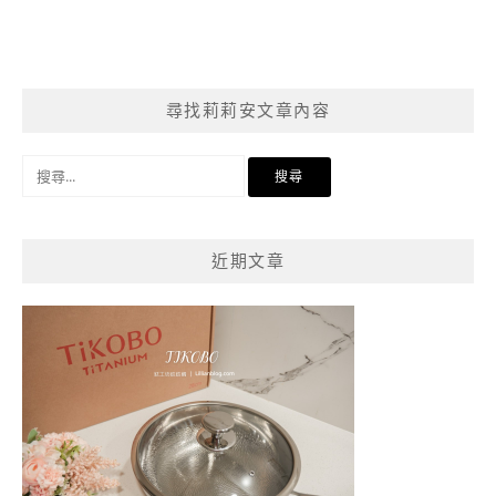
尋找莉莉安文章內容
搜
尋
關
鍵
近期文章
字: