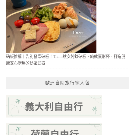
砧板推薦｜告別發霉砧板！Tiann鈦安純鈦砧板、純鈦蛋形杯，打造健
康安心廚房的秘密武器
歐洲自助旅行懶人包