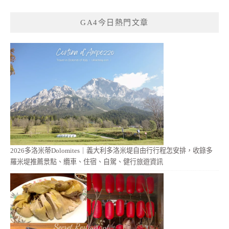
GA4今日熱門文章
2026多洛米蒂Dolomites｜義大利多洛米堤自由行行程怎安排，收錄多
羅米堤推薦景點、纜車、住宿、自駕、健行旅遊資訊