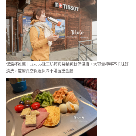
保溫杯推薦｜Tikobo鈦工坊經典袋鼠純鈦保溫瓶，大容量極輕不卡味好
清洗，雙層真空保溫保冷不殘留重金屬