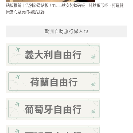
砧板推薦｜告別發霉砧板！Tiann鈦安純鈦砧板、純鈦蛋形杯，打造健
康安心廚房的秘密武器
歐洲自助旅行懶人包