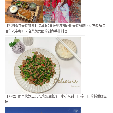
【桃園蘆竹美食推薦】隱藏版5間在地才知道的美食餐廳。穿古裝品味
百年老宅咖啡、台菜與異國的創意手作料理
【料理】簡單快速上桌的蒼蠅頭食譜｜小孩吃到一口接一口的鹹香好滋
味