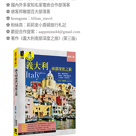
✿ 國內外多家知名家電商合作部落客
✿ 痞客邦聯盟百大部落客
✿
Instagram：lillian_travel
✿
粉絲頁：莉莉安小貴婦旅行札記
✿ 歡迎合作提案：
aappmimi44@gmail.com
✿ 著作《義大利南部深度之旅》(第三版)