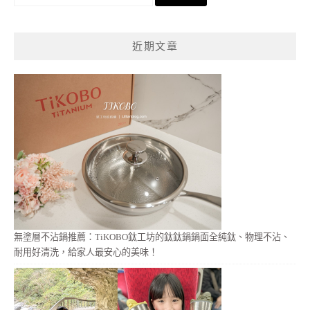
尋
關
鍵
近期文章
字:
無塗層不沾鍋推薦：TiKOBO鈦工坊的鈦鈦鍋鍋面全純鈦、物理不沾、
耐用好清洗，給家人最安心的美味！