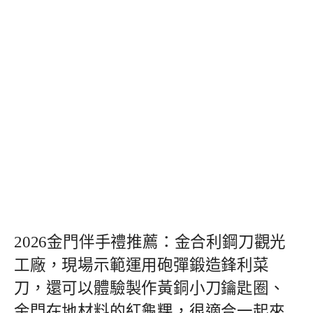
2026金門伴手禮推薦：金合利鋼刀觀光
工廠，現場示範運用砲彈鍛造鋒利菜
刀，還可以體驗製作黃銅小刀鑰匙圈、
金門在地材料的紅龜粿，很適合一起來