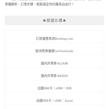
票種解析、訂票步驟，輕鬆搞定你的羅馬自由行！
★旅遊比價★
訂房優惠查詢Booking.com
歐洲票券優惠GetYourGuide
國內外票券 KLOOK
國內外票券 KKDAY
出國SIM卡｜eSIM：DJB
出國SIM卡｜eSIM：Joytel