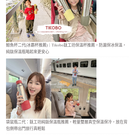
鯨魚杯二代(冰霸杯推薦)｜Tikobo鈦工坊保溫杯推薦，防漏保冰保溫，
純鈦保溫瓶喝起來更安心
袋鼠瓶二代：鈦工坊純鈦保溫瓶推薦，輕量雙層真空保溫保冷，放在背
包側帶出門旅行真輕鬆