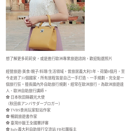
想了解更多莉莉安，或是進行歐洲專業旅遊諮詢，歡迎點選照片
經營旅遊/美食/親子/料理/生活領域，曾旅居義大利5年、荷蘭6個月，至
今走過了31個國家，所有旅程皆是自己一手打造、一手規劃，完全是一
個旅行狂。擅長國內外自助旅行規劃，經常在歐洲旅行，為歐洲旅遊達
人、歐洲自助旅行講師。
✿ 日本秋田縣觀光大使
（秋田県アンバサダーブロガー）
✿ TVBS食尚玩家駐站作家
✿ 暢銷旅遊書作家
✿ 臺灣炒飯王全國賽評審
✿ Italy義大利自助旅行交流站 FB社團版主