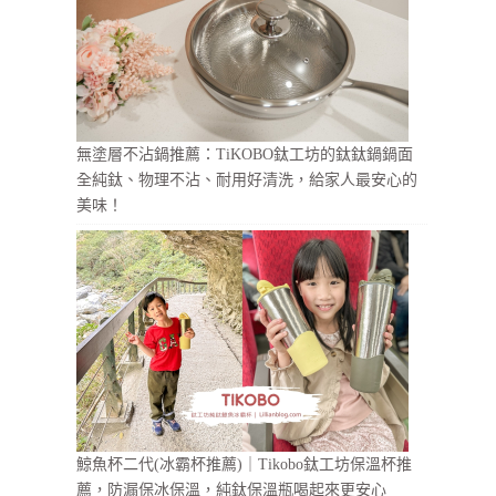
無塗層不沾鍋推薦：TiKOBO鈦工坊的鈦鈦鍋鍋面
全純鈦、物理不沾、耐用好清洗，給家人最安心的
美味！
鯨魚杯二代(冰霸杯推薦)｜Tikobo鈦工坊保溫杯推
薦，防漏保冰保溫，純鈦保溫瓶喝起來更安心