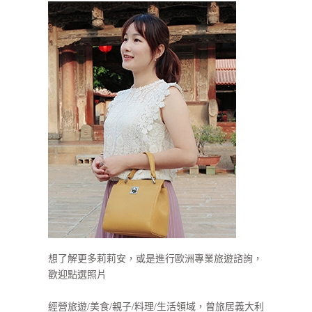
想了解更多莉莉安，或是進行歐洲專業旅遊諮詢，
歡迎點選照片
經營旅遊/美食/親子/料理/生活領域，曾旅居義大利