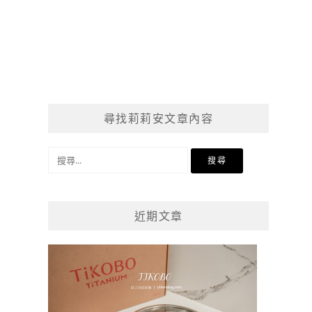
尋找莉莉安文章內容
搜
尋
關
鍵
近期文章
字: