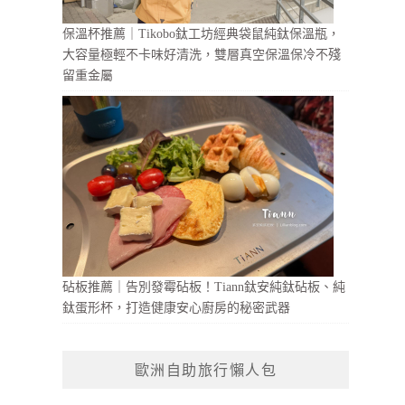
保溫杯推薦｜Tikobo鈦工坊經典袋鼠純鈦保溫瓶，
大容量極輕不卡味好清洗，雙層真空保溫保冷不殘
留重金屬
砧板推薦｜告別發霉砧板！Tiann鈦安純鈦砧板、純
鈦蛋形杯，打造健康安心廚房的秘密武器
歐洲自助旅行懶人包