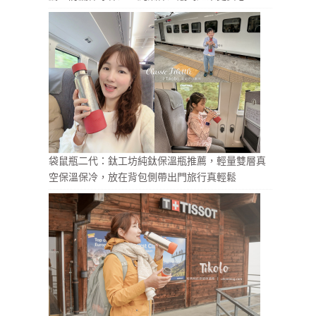
袋鼠瓶二代：鈦工坊純鈦保溫瓶推薦，輕量雙層真
空保溫保冷，放在背包側帶出門旅行真輕鬆