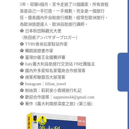
5年、荷蘭6個月，至今走過了31個國家，所有旅程
皆是自己一手打造、一手規劃，完全是一個旅行
狂。擅長國內外自助旅行規劃，經常在歐洲旅行，
為歐洲旅遊達人、歐洲自助旅行講師。
✿ 日本秋田縣觀光大使
（秋田県アンバサダーブロガー）
✿ TVBS食尚玩家駐站作家
✿ 暢銷旅遊書作家
✿ 臺灣炒飯王全國賽評審
✿ Italy義大利自助旅行交流站 FB社團版主
✿ 國內外多家知名家電商合作部落客
✿ 痞客邦聯盟百大部落客
✿
Instagram：lillian_travel
✿
粉絲頁：莉莉安小貴婦旅行札記
✿ 歡迎合作提案：
aappmimi44@gmail.com
✿ 著作《義大利南部深度之旅》(第三版)