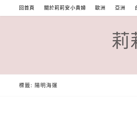
Skip
回首頁
關於莉莉安小貴婦
歐洲
亞洲
to
content
莉
標籤:
陽明海運