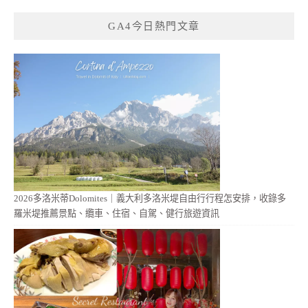
GA4今日熱門文章
2026多洛米蒂Dolomites｜義大利多洛米堤自由行行程怎安排，收錄多
羅米堤推薦景點、纜車、住宿、自駕、健行旅遊資訊