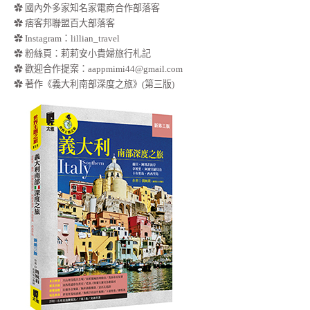
✿ 國內外多家知名家電商合作部落客
✿ 痞客邦聯盟百大部落客
✿
Instagram：lillian_travel
✿
粉絲頁：莉莉安小貴婦旅行札記
✿ 歡迎合作提案：
aappmimi44@gmail.com
✿ 著作《義大利南部深度之旅》(第三版)