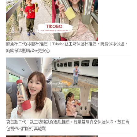
鯨魚杯二代(冰霸杯推薦)｜Tikobo鈦工坊保溫杯推薦，防漏保冰保溫，
純鈦保溫瓶喝起來更安心
袋鼠瓶二代：鈦工坊純鈦保溫瓶推薦，輕量雙層真空保溫保冷，放在背
包側帶出門旅行真輕鬆