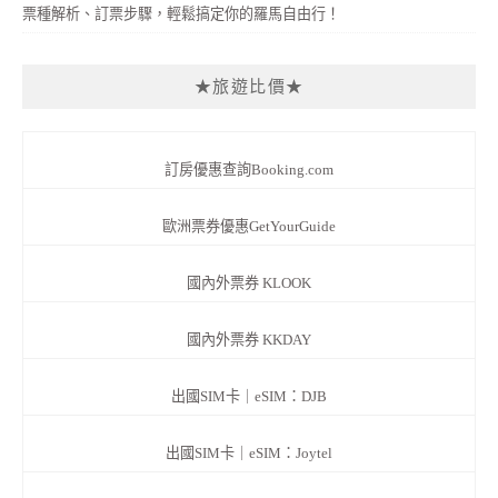
票種解析、訂票步驟，輕鬆搞定你的羅馬自由行！
★旅遊比價★
訂房優惠查詢Booking.com
歐洲票券優惠GetYourGuide
國內外票券 KLOOK
國內外票券 KKDAY
出國SIM卡｜eSIM：DJB
出國SIM卡｜eSIM：Joytel