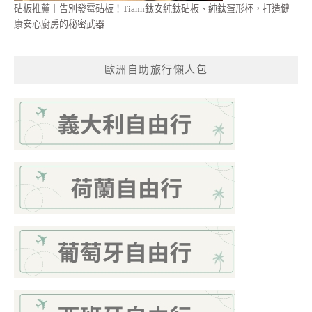
砧板推薦｜告別發霉砧板！Tiann鈦安純鈦砧板、純鈦蛋形杯，打造健
康安心廚房的秘密武器
歐洲自助旅行懶人包