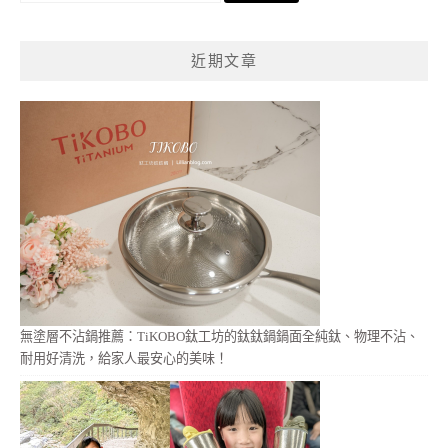
關
鍵
近期文章
字:
無塗層不沾鍋推薦：TiKOBO鈦工坊的鈦鈦鍋鍋面全純鈦、物理不沾、
耐用好清洗，給家人最安心的美味！