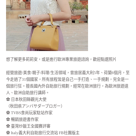
想了解更多莉莉安，或是進行歐洲專業旅遊諮詢，歡迎點選照片
經營旅遊/美食/親子/料理/生活領域，曾旅居義大利5年、荷蘭6個月，至
今走過了31個國家，所有旅程皆是自己一手打造、一手規劃，完全是一
個旅行狂。擅長國內外自助旅行規劃，經常在歐洲旅行，為歐洲旅遊達
人、歐洲自助旅行講師。
✿ 日本秋田縣觀光大使
（秋田県アンバサダーブロガー）
✿ TVBS食尚玩家駐站作家
✿ 暢銷旅遊書作家
✿ 臺灣炒飯王全國賽評審
✿ Italy義大利自助旅行交流站 FB社團版主