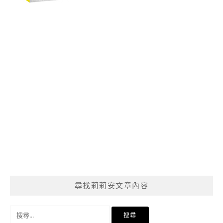
尋找莉莉安文章內容
搜
尋