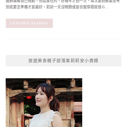
服飾端看自己規劃，但說實在的，好幾年才拍一次，每次要拍都要思考
到底要怎準備才是最好。若前一天沒睡飽或是衣服穿錯就很Ｇ…
CONTINUE READING
旅遊美食親子部落客莉莉安小貴婦