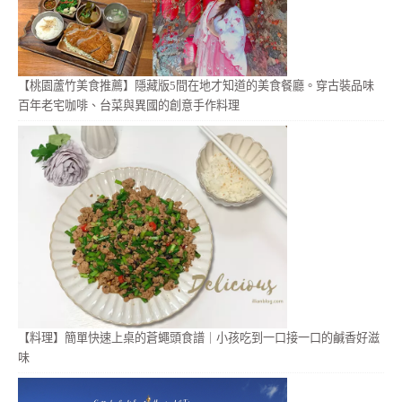
【桃園蘆竹美食推薦】隱藏版5間在地才知道的美食餐廳。穿古裝品味
百年老宅咖啡、台菜與異國的創意手作料理
【料理】簡單快速上桌的蒼蠅頭食譜｜小孩吃到一口接一口的鹹香好滋
味