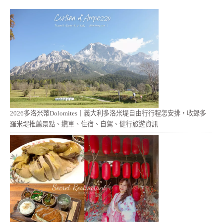
2026多洛米蒂Dolomites｜義大利多洛米堤自由行行程怎安排，收錄多
羅米堤推薦景點、纜車、住宿、自駕、健行旅遊資訊