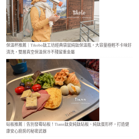
保溫杯推薦｜Tikobo鈦工坊經典袋鼠純鈦保溫瓶，大容量極輕不卡味好
清洗，雙層真空保溫保冷不殘留重金屬
砧板推薦｜告別發霉砧板！Tiann鈦安純鈦砧板、純鈦蛋形杯，打造健
康安心廚房的秘密武器