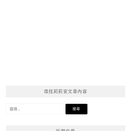
尋找莉莉安文章內容
搜
尋
關
鍵