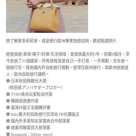
想了解更多莉莉安，或是進行歐洲專業旅遊諮詢，歡迎點選照片
經營旅遊/美食/親子/料理/生活領域，曾旅居義大利5年、荷蘭6個月，至
今走過了31個國家，所有旅程皆是自己一手打造、一手規劃，完全是一
個旅行狂。擅長國內外自助旅行規劃，經常在歐洲旅行，為歐洲旅遊達
人、歐洲自助旅行講師。
✿ 日本秋田縣觀光大使
（秋田県アンバサダーブロガー）
✿ TVBS食尚玩家駐站作家
✿ 暢銷旅遊書作家
✿ 臺灣炒飯王全國賽評審
✿ Italy義大利自助旅行交流站 FB社團版主
✿ 國內外多家知名家電商合作部落客
✿ 痞客邦聯盟百大部落客
✿
Instagram：lillian_travel