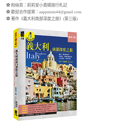
✿
粉絲頁：莉莉安小貴婦旅行札記
✿ 歡迎合作提案：
aappmimi44@gmail.com
✿ 著作《義大利南部深度之旅》(第三版)