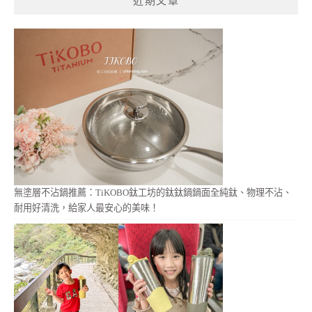
近期文章
字:
無塗層不沾鍋推薦：TiKOBO鈦工坊的鈦鈦鍋鍋面全純鈦、物理不沾、
耐用好清洗，給家人最安心的美味！