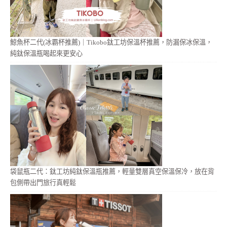
鯨魚杯二代(冰霸杯推薦)｜Tikobo鈦工坊保溫杯推薦，防漏保冰保溫，
純鈦保溫瓶喝起來更安心
袋鼠瓶二代：鈦工坊純鈦保溫瓶推薦，輕量雙層真空保溫保冷，放在背
包側帶出門旅行真輕鬆