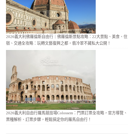
2026義大利佛羅倫斯自由行｜佛羅倫斯景點攻略：22大景點、美食、住
宿、交通全攻略：玩轉文藝復興之都，翡冷翠不藏私大公開！
2026義大利自由行羅馬競技場Colossem：門票訂票全攻略，官方導覽、
票種解析、訂票步驟，輕鬆搞定你的羅馬自由行！