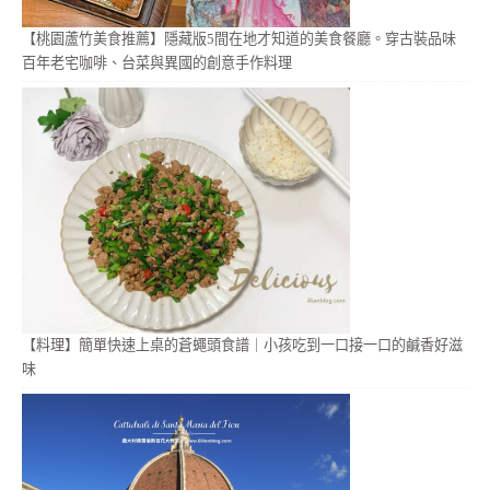
【桃園蘆竹美食推薦】隱藏版5間在地才知道的美食餐廳。穿古裝品味
百年老宅咖啡、台菜與異國的創意手作料理
【料理】簡單快速上桌的蒼蠅頭食譜｜小孩吃到一口接一口的鹹香好滋
味