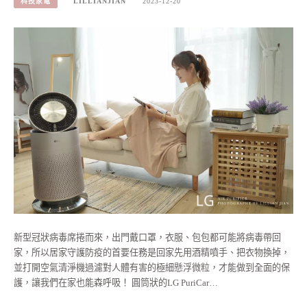
科技家電
LILLIANJIAN
2023-12-20
新型冠狀病毒席捲而來，出門戴口罩，衣服、包包都可能將病毒帶回
家，所以居家守護防疫的首要任務是回家先用酒精噴手、把衣物換掉，
並打開空氣清淨機過濾對人體有害的極細懸浮微粒，才能做到全面的保
護，讓我們在家也能森呼吸！ 圓筒狀的LG PuriCar…