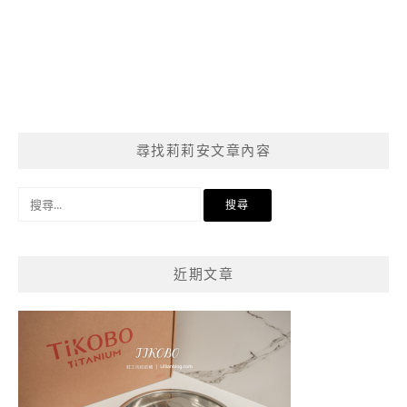
尋找莉莉安文章內容
搜
尋
關
鍵
近期文章
字: