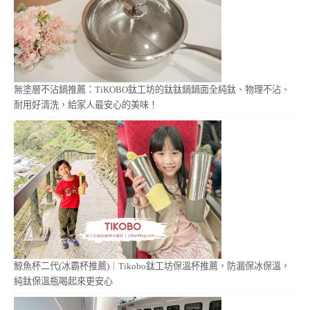
無塗層不沾鍋推薦：TiKOBO鈦工坊的鈦鈦鍋鍋面全純鈦、物理不沾、
耐用好清洗，給家人最安心的美味！
鯨魚杯二代(冰霸杯推薦)｜Tikobo鈦工坊保溫杯推薦，防漏保冰保溫，
純鈦保溫瓶喝起來更安心