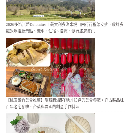
2026多洛米蒂Dolomites｜義大利多洛米堤自由行行程怎安排，收錄多
羅米堤推薦景點、纜車、住宿、自駕、健行旅遊資訊
【桃園蘆竹美食推薦】隱藏版5間在地才知道的美食餐廳。穿古裝品味
百年老宅咖啡、台菜與異國的創意手作料理