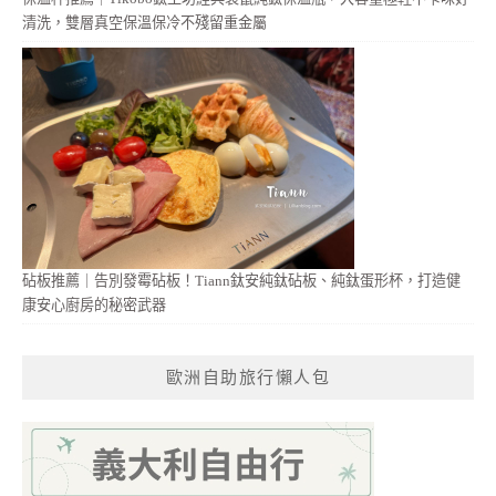
清洗，雙層真空保溫保冷不殘留重金屬
砧板推薦｜告別發霉砧板！Tiann鈦安純鈦砧板、純鈦蛋形杯，打造健
康安心廚房的秘密武器
歐洲自助旅行懶人包