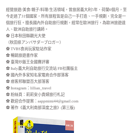
經營旅遊/美食/親子/料理/生活領域，曾旅居義大利5年、荷蘭6個月，至
今走過了31個國家，所有旅程皆是自己一手打造、一手規劃，完全是一
個旅行狂。擅長國內外自助旅行規劃，經常在歐洲旅行，為歐洲旅遊達
人、歐洲自助旅行講師。
✿ 日本秋田縣觀光大使
（秋田県アンバサダーブロガー）
✿ TVBS食尚玩家駐站作家
✿ 暢銷旅遊書作家
✿ 臺灣炒飯王全國賽評審
✿ Italy義大利自助旅行交流站 FB社團版主
✿ 國內外多家知名家電商合作部落客
✿ 痞客邦聯盟百大部落客
✿
Instagram：lillian_travel
✿
粉絲頁：莉莉安小貴婦旅行札記
✿ 歡迎合作提案：
aappmimi44@gmail.com
✿ 著作《義大利南部深度之旅》(第三版)