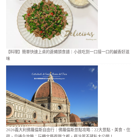
【料理】簡單快速上桌的蒼蠅頭食譜｜小孩吃到一口接一口的鹹香好滋
味
2026義大利佛羅倫斯自由行｜佛羅倫斯景點攻略：22大景點、美食、住
宿、交通全攻略：玩轉文藝復興之都，翡冷翠不藏私大公開！