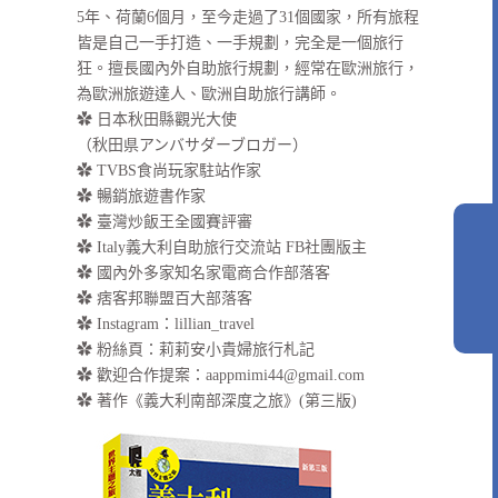
5年、荷蘭6個月，至今走過了31個國家，所有旅程
皆是自己一手打造、一手規劃，完全是一個旅行
狂。擅長國內外自助旅行規劃，經常在歐洲旅行，
為歐洲旅遊達人、歐洲自助旅行講師。
✿ 日本秋田縣觀光大使
（秋田県アンバサダーブロガー）
✿ TVBS食尚玩家駐站作家
✿ 暢銷旅遊書作家
✿ 臺灣炒飯王全國賽評審
✿ Italy義大利自助旅行交流站 FB社團版主
✿ 國內外多家知名家電商合作部落客
✿ 痞客邦聯盟百大部落客
✿
Instagram：lillian_travel
✿
粉絲頁：莉莉安小貴婦旅行札記
✿ 歡迎合作提案：
aappmimi44@gmail.com
✿ 著作《義大利南部深度之旅》(第三版)