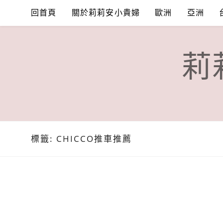
Skip
回首頁
關於莉莉安小貴婦
歐洲
亞洲
to
content
莉
標籤:
CHICCO推車推薦