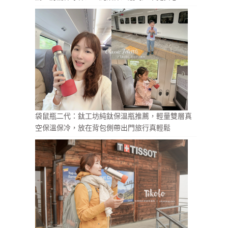
袋鼠瓶二代：鈦工坊純鈦保溫瓶推薦，輕量雙層真
空保溫保冷，放在背包側帶出門旅行真輕鬆