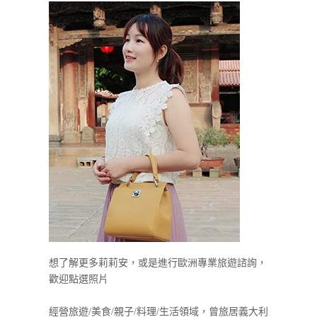
想了解更多莉莉安，或是進行歐洲專業旅遊諮詢，
歡迎點選照片
經營旅遊/美食/親子/料理/生活領域，曾旅居義大利