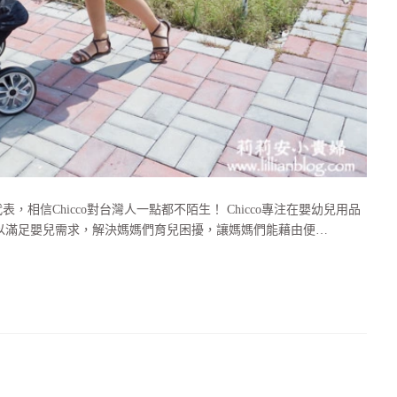
，相信Chicco對台灣人一點都不陌生！ Chicco專注在嬰幼兒用品
以滿足嬰兒需求，解決媽媽們育兒困擾，讓媽媽們能藉由便…