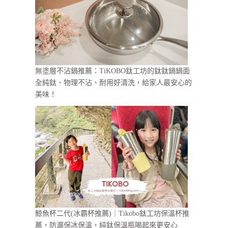
無塗層不沾鍋推薦：TiKOBO鈦工坊的鈦鈦鍋鍋面
全純鈦、物理不沾、耐用好清洗，給家人最安心的
美味！
鯨魚杯二代(冰霸杯推薦)｜Tikobo鈦工坊保溫杯推
薦，防漏保冰保溫，純鈦保溫瓶喝起來更安心