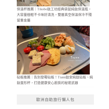
保溫杯推薦｜Tikobo鈦工坊經典袋鼠純鈦保溫瓶，
大容量極輕不卡味好清洗，雙層真空保溫保冷不殘
留重金屬
砧板推薦｜告別發霉砧板！Tiann鈦安純鈦砧板、純
鈦蛋形杯，打造健康安心廚房的秘密武器
歐洲自助旅行懶人包