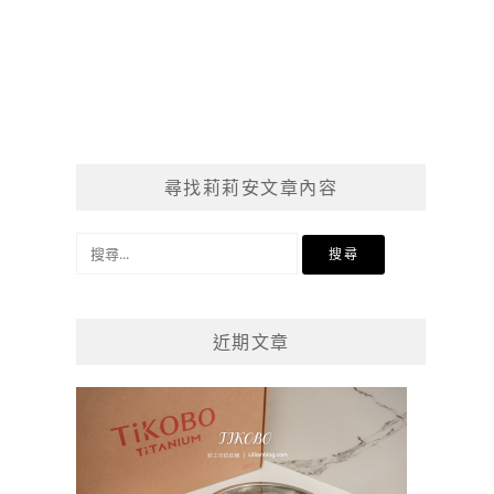
尋找莉莉安文章內容
搜
尋
關
鍵
近期文章
字: