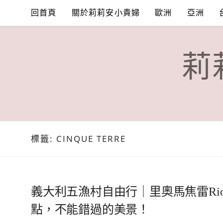
Skip
回首頁
關於莉莉安小貴婦
歐洲
亞洲
to
content
莉
標籤:
CINQUE TERRE
義大利五漁村自由行｜里奧馬焦雷Riom
點，不能錯過的美景！