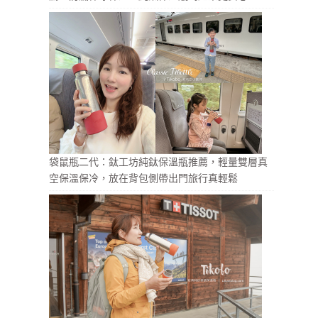
袋鼠瓶二代：鈦工坊純鈦保溫瓶推薦，輕量雙層真
空保溫保冷，放在背包側帶出門旅行真輕鬆