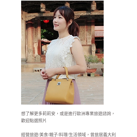
想了解更多莉莉安，或是進行歐洲專業旅遊諮詢，
歡迎點選照片
經營旅遊/美食/親子/料理/生活領域，曾旅居義大利