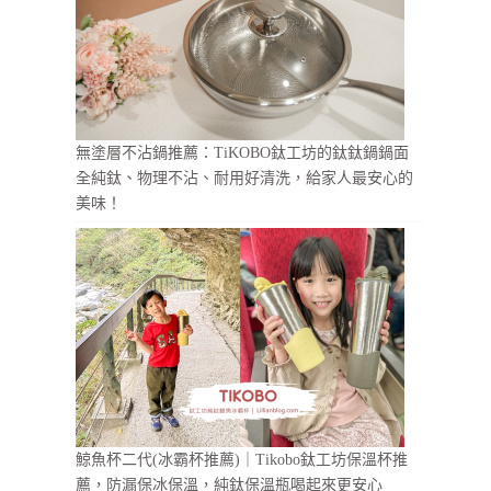
無塗層不沾鍋推薦：TiKOBO鈦工坊的鈦鈦鍋鍋面
全純鈦、物理不沾、耐用好清洗，給家人最安心的
美味！
鯨魚杯二代(冰霸杯推薦)｜Tikobo鈦工坊保溫杯推
薦，防漏保冰保溫，純鈦保溫瓶喝起來更安心