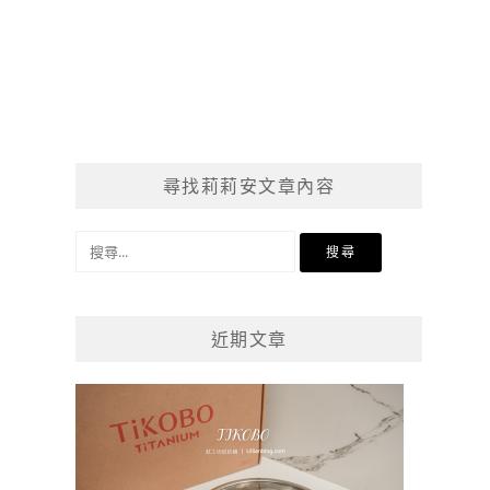
尋找莉莉安文章內容
搜
尋
關
鍵
近期文章
字: