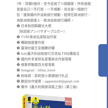
5年、荷蘭6個月，至今走過了31個國家，所有旅程
皆是自己一手打造、一手規劃，完全是一個旅行
狂。擅長國內外自助旅行規劃，經常在歐洲旅行，
為歐洲旅遊達人、歐洲自助旅行講師。
✿ 日本秋田縣觀光大使
（秋田県アンバサダーブロガー）
✿ TVBS食尚玩家駐站作家
✿ 暢銷旅遊書作家
✿ 臺灣炒飯王全國賽評審
✿ Italy義大利自助旅行交流站 FB社團版主
✿ 國內外多家知名家電商合作部落客
✿ 痞客邦聯盟百大部落客
✿
Instagram：lillian_travel
✿
粉絲頁：莉莉安小貴婦旅行札記
✿ 歡迎合作提案：
aappmimi44@gmail.com
✿ 著作《義大利南部深度之旅》(第三版)