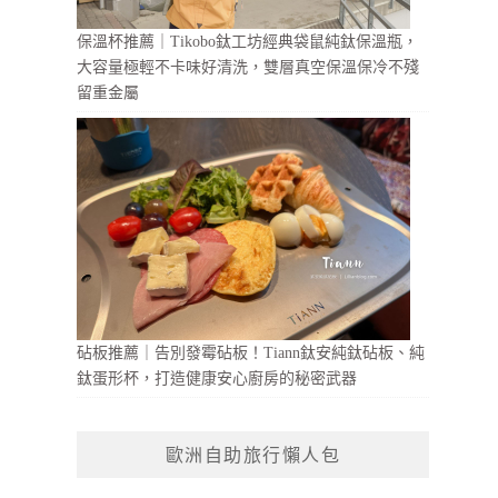
保溫杯推薦｜Tikobo鈦工坊經典袋鼠純鈦保溫瓶，
大容量極輕不卡味好清洗，雙層真空保溫保冷不殘
留重金屬
砧板推薦｜告別發霉砧板！Tiann鈦安純鈦砧板、純
鈦蛋形杯，打造健康安心廚房的秘密武器
歐洲自助旅行懶人包