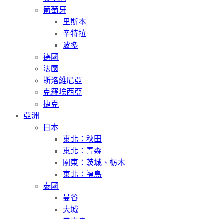
葡萄牙
里斯本
辛特拉
波多
德國
法國
斯洛維尼亞
克羅埃西亞
捷克
亞洲
日本
東北：秋田
東北：青森
關東：茨城、栃木
東北：福島
泰國
曼谷
大城