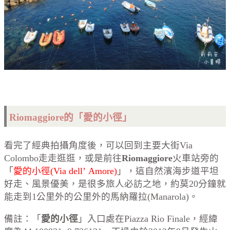
Riomaggiore的「愛的小徑」
看完了經典拍攝角度後，可以回到主要大街Via
Colombo走走逛逛，或是前往
Riomaggiore
火車站旁的
「
愛的小徑(Via dell’ Amore)
」，這自然濱海步道平坦
好走、風景優美，是很多旅人必訪之地，約莫20分鐘就
能走到1公里外的公里外的馬納羅拉(Manarola)。
備註：「
愛的小徑
」入口處在Piazza Rio Finale，經緯