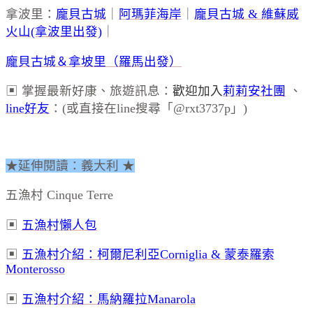
拿波里：
龐貝古城
｜
阿瑪菲海岸
｜
龐貝古城 & 維蘇威
火山(拿波里出發)
｜
龐貝古城＆拿坡里（羅馬出發）
▣ 掌握最新好康、旅遊訊息：
歡迎加入
莉莉安社團
、
line好友
：(或直接在line搜尋「@rxt3737p」)
★延伸閱讀：義大利 ★
五漁村 Cinque Terre
▣
五漁村懶人包
▣
五漁村介紹：柯爾尼利亞Corniglia & 蒙泰羅索
Monterosso
▣
五漁村介紹：馬納羅拉Manarola