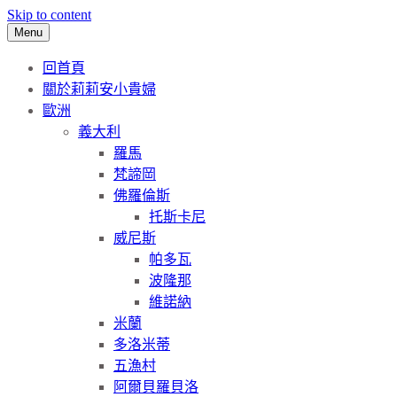
Skip to content
Menu
回首頁
關於莉莉安小貴婦
歐洲
義大利
羅馬
梵諦岡
佛羅倫斯
托斯卡尼
威尼斯
帕多瓦
波隆那
維諾納
米蘭
多洛米蒂
五漁村
阿爾貝羅貝洛