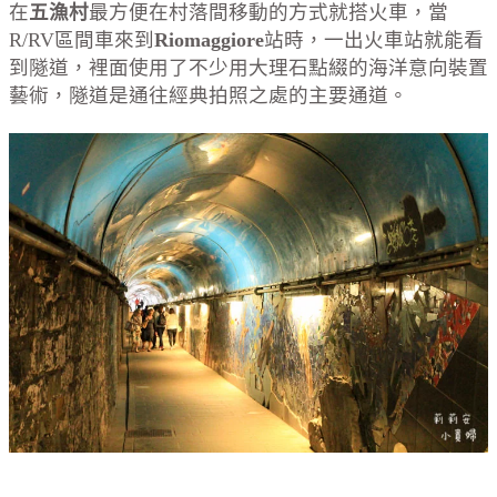
在
五漁村
最方便在村落間移動的方式就搭火車，當
R/RV區間車來到
Riomaggiore
站時，一出火車站就能看
到隧道，裡面使用了不少用大理石點綴的海洋意向裝置
藝術，隧道是通往經典拍照之處的主要通道。