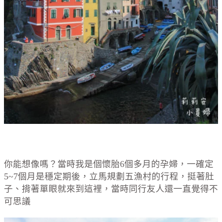
你能想像嗎？當時我是個懷胎6個多月的孕婦，一確定
5~7個月是穩定期後，立馬規劃五漁村的行程，挺著肚
子、揹著單眼就來到這裡，當時同行友人還一直覺得不
可思議