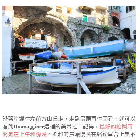
沿著岸邊往左前方山丘走，走到盡頭再往回看，就可以
看到
Riomaggiore
這裡的美景拉！記得，
最好的拍照時
間是在上午和傍晚
，柔和的晨曦灑落在繽紛屋舍上美不