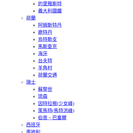
的里雅斯特
義大利國鐵
荷蘭
阿姆斯特丹
鹿特丹
烏特勒支
馬斯垂克
海牙
台夫特
羊角村
荷蘭交通
瑞士
蘇黎世
琉森
因特拉根(少女峰)
策馬特(馬特洪峰)
伯恩、巴塞爾
西班牙
奧地利