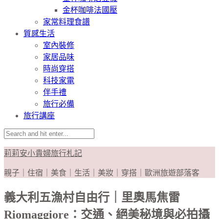
金杯咖啡法國壓
家常料理食譜
質感生活
室內裝修
家居品味
時尚穿搭
科技家電
伴手禮
旅行必備
旅行講座
莉莉安小貴婦旅行札記
親子｜住宿｜美食｜生活｜美妝｜穿搭｜歐洲旅遊部落客
義大利五漁村自由行｜里奧馬焦雷
Riomaggiore：交通、絕美秘境與必拍攝