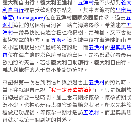
義大利自由行
！
義大利五漁村
！
五漁村
是不少想到
義大
利自由行
裡最受歡迎的景點之一，其中
五漁村
的
里奧馬
焦雷(Riomaggiore)
位在
五漁村國家公園
最南端，過去
五
漁村
這裡的居民沿著河谷一路向海邊遷移，希望能在
五
漁村
一帶尋找擁有適合種植橄欖樹、葡萄樹，又不會被
海盜攻擊的地方，而
五漁村
這區域中位在海邊陡峭山壁
的小區塊就是他們最終的落腳地。而
五漁村
的
里奧馬焦
雷
位在海岸邊的彩色房屋繽紛奪目，是攝影愛好者最喜
歡拍照的天堂，若想
義大利自助旅行
、
義大利自由行
、
義大利旅行
的人千萬不能錯過這裡。
來記得第一次看到明信片與旅遊書上
五漁村
的照片時，
當下我就跟自己說「
我一定要造訪這裡
」，只是規劃旅
行總是需要一點時間，加上當時剛好懷孕，懷孕初期狀
況不少，也擔心玩得太瘋會影響胎兒狀況，所以先將旅
程做足功課後，等懷孕中期才造訪
五漁村
。而里奧馬焦
雷就是我第一個到訪的村落。