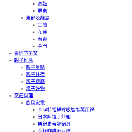
高雄
屏東
東部及離島
宜蘭
花蓮
台東
金門
貴婦下午茶
親子推薦
親子景點
親子住宿
親子餐廳
親子好物
烹飪料理
廚房家電
Tefal特福鮮呼吸智能萬用鍋
日本阿拉丁烤箱
樂鍋史蒂娜鍋具
金杯咖啡磨豆機