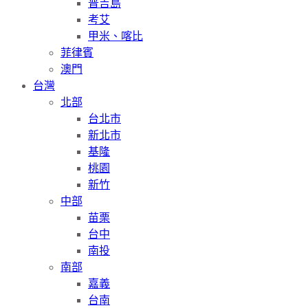
普吉島
考艾
甲米、喀比
菲律賓
澳門
台灣
北部
台北市
新北市
基隆
桃園
新竹
中部
苗栗
台中
南投
南部
嘉義
台南