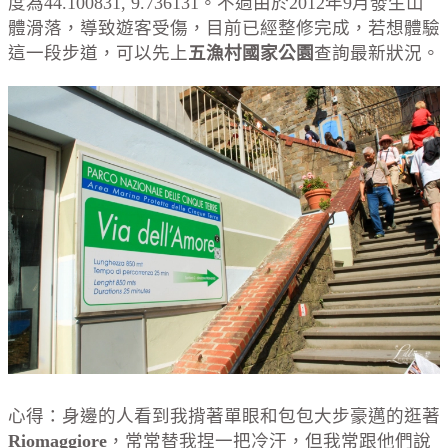
度為44.100831, 9.736131。不過由於2012年9月發生山
體滑落，導致遊客受傷，目前已經整修完成，若想體驗
這一段步道，可以先上
五漁村國家公園
查詢最新狀況。
心得：身邊的人看到我揹著單眼和包包大步豪邁的逛著
Riomaggiore
，常常替我捏一把冷汗，但我常跟他們說