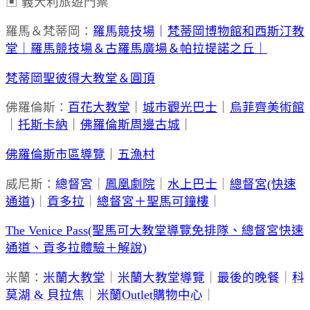
▣ 義大利旅遊門票
羅馬＆梵蒂岡：
羅馬競技場
｜
梵蒂岡博物館和西斯汀教
堂｜
羅馬競技場＆古羅馬廣場＆帕拉提諾之丘｜
梵蒂岡聖彼得大教堂＆圓頂
佛羅倫斯：
百花大教堂
｜
城市觀光巴士
｜
烏菲齊美術館
｜
托斯卡納
｜
佛羅倫斯周邊古城
｜
佛羅倫斯市區導覽
｜
五漁村
威尼斯：
總督宮
｜
鳳凰劇院
｜
水上巴士
｜
總督宮(快速
通道)
｜
貢多拉
｜
總督宮＋聖馬可鐘樓
｜
The Venice Pass(聖馬可大教堂導覽免排隊、總督宮快速
通道、貢多拉體驗＋解說)
米蘭：
米蘭大教堂
｜
米蘭大教堂導覽
｜
最後的晚餐
｜
科
莫湖 & 貝拉焦
｜
米蘭Outlet購物中心
｜