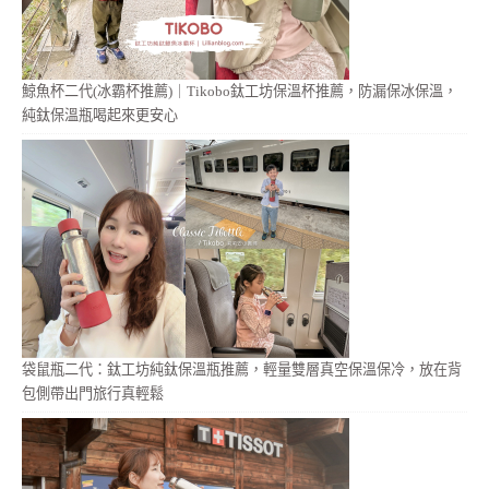
鯨魚杯二代(冰霸杯推薦)｜Tikobo鈦工坊保溫杯推薦，防漏保冰保溫，
純鈦保溫瓶喝起來更安心
袋鼠瓶二代：鈦工坊純鈦保溫瓶推薦，輕量雙層真空保溫保冷，放在背
包側帶出門旅行真輕鬆