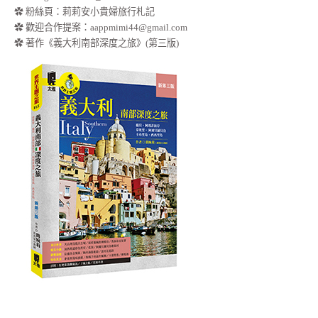
✿
粉絲頁：莉莉安小貴婦旅行札記
✿ 歡迎合作提案：
aappmimi44@gmail.com
✿ 著作《義大利南部深度之旅》(第三版)