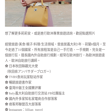
想了解更多莉莉安，或是進行歐洲專業旅遊諮詢，歡迎點選照片
經營旅遊/美食/親子/料理/生活領域，曾旅居義大利5年、荷蘭6個月，至
今走過了31個國家，所有旅程皆是自己一手打造、一手規劃，完全是一
個旅行狂。擅長國內外自助旅行規劃，經常在歐洲旅行，為歐洲旅遊達
人、歐洲自助旅行講師。
✿ 日本秋田縣觀光大使
（秋田県アンバサダーブロガー）
✿ TVBS食尚玩家駐站作家
✿ 暢銷旅遊書作家
✿ 臺灣炒飯王全國賽評審
✿ Italy義大利自助旅行交流站 FB社團版主
✿ 國內外多家知名家電商合作部落客
✿ 痞客邦聯盟百大部落客
✿
Instagram：lillian_travel