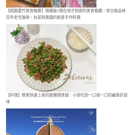
【桃園蘆竹美食推薦】隱藏版5間在地才知道的美食餐廳。穿古裝品味
百年老宅咖啡、台菜與異國的創意手作料理
【料理】簡單快速上桌的蒼蠅頭食譜｜小孩吃到一口接一口的鹹香好滋
味