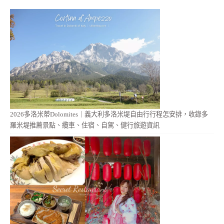
2026多洛米蒂Dolomites｜義大利多洛米堤自由行行程怎安排，收錄多
羅米堤推薦景點、纜車、住宿、自駕、健行旅遊資訊