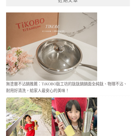
近期文章
字:
無塗層不沾鍋推薦：TiKOBO鈦工坊的鈦鈦鍋鍋面全純鈦、物理不沾、
耐用好清洗，給家人最安心的美味！