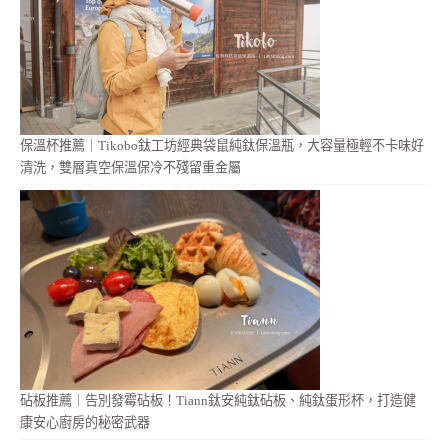
保溫杯推薦｜Tikobo鈦工坊經典袋鼠純鈦保溫瓶，大容量極輕不卡味好
清洗，雙層真空保溫保冷不殘留重金屬
砧板推薦｜告別發霉砧板！Tiann鈦安純鈦砧板、純鈦蛋形杯，打造健
康安心廚房的秘密武器