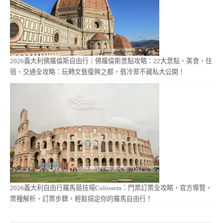
2026義大利佛羅倫斯自由行｜佛羅倫斯景點攻略：22大景點、美食、住
宿、交通全攻略：玩轉文藝復興之都，翡冷翠不藏私大公開！
2026義大利自由行羅馬競技場Colossem：門票訂票全攻略，官方導覽、
票種解析、訂票步驟，輕鬆搞定你的羅馬自由行！