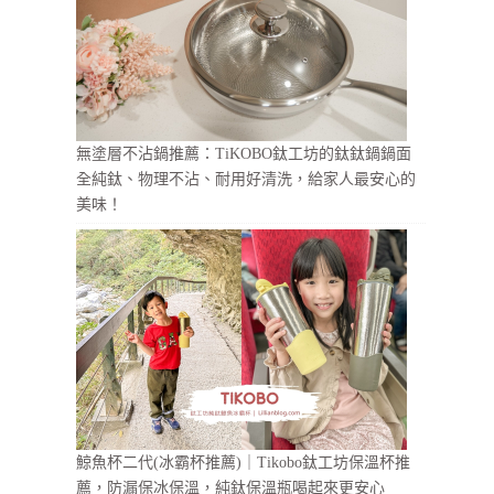
無塗層不沾鍋推薦：TiKOBO鈦工坊的鈦鈦鍋鍋面
全純鈦、物理不沾、耐用好清洗，給家人最安心的
美味！
鯨魚杯二代(冰霸杯推薦)｜Tikobo鈦工坊保溫杯推
薦，防漏保冰保溫，純鈦保溫瓶喝起來更安心