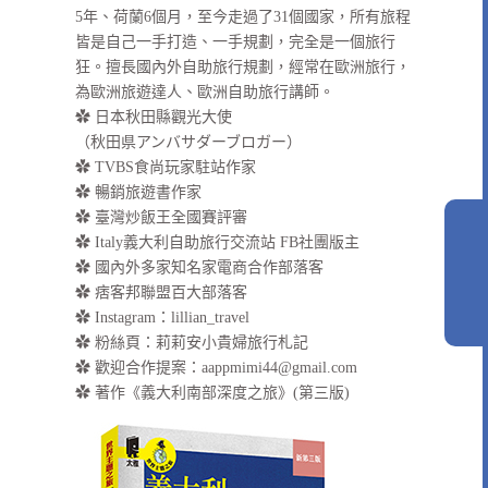
5年、荷蘭6個月，至今走過了31個國家，所有旅程
皆是自己一手打造、一手規劃，完全是一個旅行
狂。擅長國內外自助旅行規劃，經常在歐洲旅行，
為歐洲旅遊達人、歐洲自助旅行講師。
✿ 日本秋田縣觀光大使
（秋田県アンバサダーブロガー）
✿ TVBS食尚玩家駐站作家
✿ 暢銷旅遊書作家
✿ 臺灣炒飯王全國賽評審
✿ Italy義大利自助旅行交流站 FB社團版主
✿ 國內外多家知名家電商合作部落客
✿ 痞客邦聯盟百大部落客
✿
Instagram：lillian_travel
✿
粉絲頁：莉莉安小貴婦旅行札記
✿ 歡迎合作提案：
aappmimi44@gmail.com
✿ 著作《義大利南部深度之旅》(第三版)