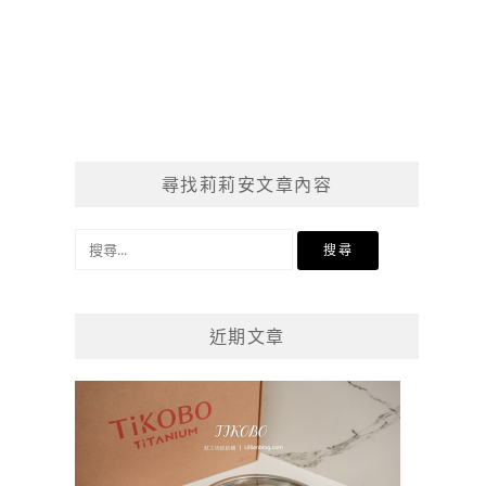
尋找莉莉安文章內容
搜
尋
關
鍵
近期文章
字: