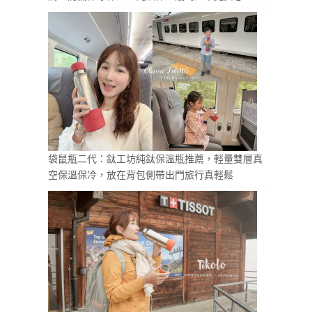
袋鼠瓶二代：鈦工坊純鈦保溫瓶推薦，輕量雙層真
空保溫保冷，放在背包側帶出門旅行真輕鬆