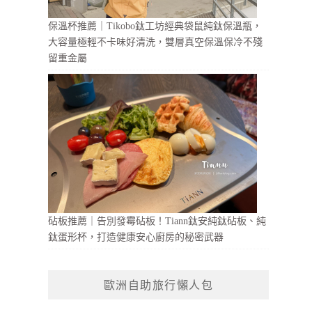
保溫杯推薦｜Tikobo鈦工坊經典袋鼠純鈦保溫瓶，
大容量極輕不卡味好清洗，雙層真空保溫保冷不殘
留重金屬
砧板推薦｜告別發霉砧板！Tiann鈦安純鈦砧板、純
鈦蛋形杯，打造健康安心廚房的秘密武器
歐洲自助旅行懶人包