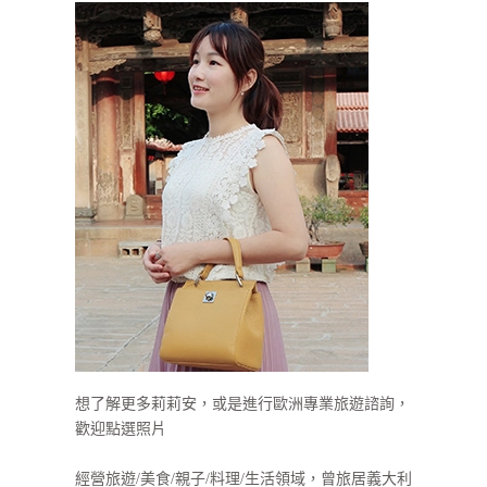
想了解更多莉莉安，或是進行歐洲專業旅遊諮詢，
歡迎點選照片
經營旅遊/美食/親子/料理/生活領域，曾旅居義大利