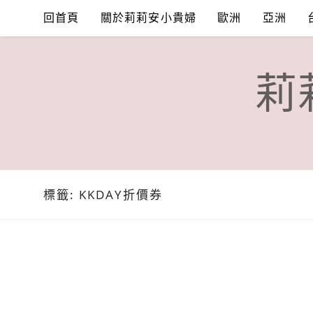
Skip
回首頁
關於莉莉安小貴婦
歐洲
亞洲
to
content
莉
標籤:
KKDAY折價券