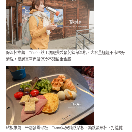
保溫杯推薦｜Tikobo鈦工坊經典袋鼠純鈦保溫瓶，大容量極輕不卡味好
清洗，雙層真空保溫保冷不殘留重金屬
砧板推薦｜告別發霉砧板！Tiann鈦安純鈦砧板、純鈦蛋形杯，打造健