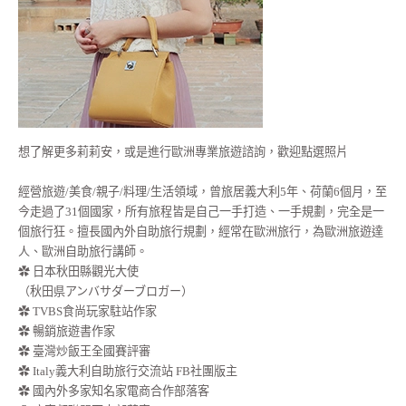
想了解更多莉莉安，或是進行歐洲專業旅遊諮詢，歡迎點選照片
經營旅遊/美食/親子/料理/生活領域，曾旅居義大利5年、荷蘭6個月，至
今走過了31個國家，所有旅程皆是自己一手打造、一手規劃，完全是一
個旅行狂。擅長國內外自助旅行規劃，經常在歐洲旅行，為歐洲旅遊達
人、歐洲自助旅行講師。
✿ 日本秋田縣觀光大使
（秋田県アンバサダーブロガー）
✿ TVBS食尚玩家駐站作家
✿ 暢銷旅遊書作家
✿ 臺灣炒飯王全國賽評審
✿ Italy義大利自助旅行交流站 FB社團版主
✿ 國內外多家知名家電商合作部落客