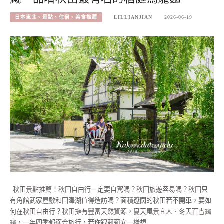
日本東北。景點、住宿、美食推薦
LILLIANJIAN
2026-06-19
秋田景點推薦！秋田自由行一定要自駕嗎？秋田旅遊容易嗎？秋田只
有角館武家屋敷和田澤湖值得造訪嗎？面積遼闊的秋田若不開車，要如
何在秋田自由行？秋田擁有豐富天然資源，夏天風景宜人、冬天百雪靄
靄，一年四季都適合旅行，若你跟莉莉安一樣想…