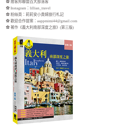
✿ 痞客邦聯盟百大部落客
✿
Instagram：lillian_travel
✿
粉絲頁：莉莉安小貴婦旅行札記
✿ 歡迎合作提案：
aappmimi44@gmail.com
✿ 著作《義大利南部深度之旅》(第三版)