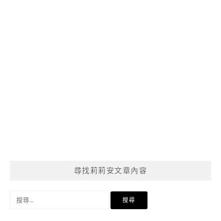
尋找莉莉安文章內容
搜
尋
關