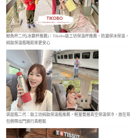
鯨魚杯二代(冰霸杯推薦)｜Tikobo鈦工坊保溫杯推薦，防漏保冰保溫，
純鈦保溫瓶喝起來更安心
袋鼠瓶二代：鈦工坊純鈦保溫瓶推薦，輕量雙層真空保溫保冷，放在背
包側帶出門旅行真輕鬆