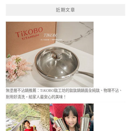
鍵
近期文章
字:
無塗層不沾鍋推薦：TiKOBO鈦工坊的鈦鈦鍋鍋面全純鈦、物理不沾、
耐用好清洗，給家人最安心的美味！