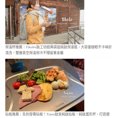
保溫杯推薦｜Tikobo鈦工坊經典袋鼠純鈦保溫瓶，大容量極輕不卡味好
清洗，雙層真空保溫保冷不殘留重金屬
砧板推薦｜告別發霉砧板！Tiann鈦安純鈦砧板、純鈦蛋形杯，打造健