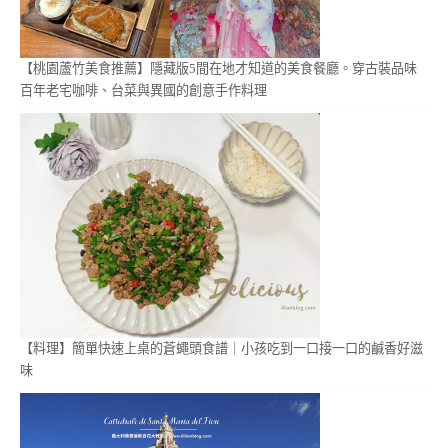
【桃園蘆竹美食推薦】隱藏版5間在地才知道的美食餐廳。穿古裝品味
百年老宅咖啡、台菜與異國的創意手作料理
【料理】簡單快速上桌的蒼蠅頭食譜｜小孩吃到一口接一口的鹹香好滋
味