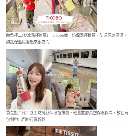
鯨魚杯二代(冰霸杯推薦)｜Tikobo鈦工坊保溫杯推薦，防漏保冰保溫，
純鈦保溫瓶喝起來更安心
袋鼠瓶二代：鈦工坊純鈦保溫瓶推薦，輕量雙層真空保溫保冷，放在背
包側帶出門旅行真輕鬆