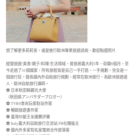
想了解更多莉莉安，或是進行歐洲專業旅遊諮詢，歡迎點選照片
經營旅遊/美食/親子/料理/生活領域，曾旅居義大利5年、荷蘭6個月，至
今走過了31個國家，所有旅程皆是自己一手打造、一手規劃，完全是一
個旅行狂。擅長國內外自助旅行規劃，經常在歐洲旅行，為歐洲旅遊達
人、歐洲自助旅行講師。
✿ 日本秋田縣觀光大使
（秋田県アンバサダーブロガー）
✿ TVBS食尚玩家駐站作家
✿ 暢銷旅遊書作家
✿ 臺灣炒飯王全國賽評審
✿ Italy義大利自助旅行交流站 FB社團版主
✿ 國內外多家知名家電商合作部落客