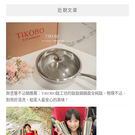
鍵
近期文章
字:
無塗層不沾鍋推薦：TiKOBO鈦工坊的鈦鈦鍋鍋面全純鈦、物理不沾、
耐用好清洗，給家人最安心的美味！