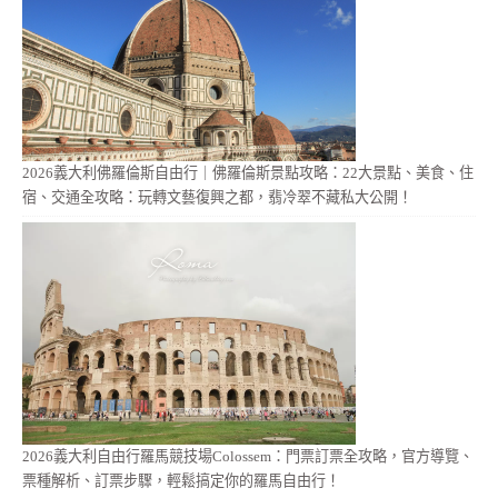
2026義大利佛羅倫斯自由行｜佛羅倫斯景點攻略：22大景點、美食、住
宿、交通全攻略：玩轉文藝復興之都，翡冷翠不藏私大公開！
2026義大利自由行羅馬競技場Colossem：門票訂票全攻略，官方導覽、
票種解析、訂票步驟，輕鬆搞定你的羅馬自由行！