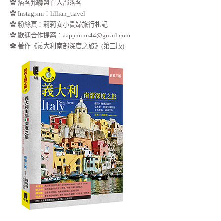
✿ 痞客邦聯盟百大部落客
✿
Instagram：lillian_travel
✿
粉絲頁：莉莉安小貴婦旅行札記
✿ 歡迎合作提案：
aappmimi44@gmail.com
✿ 著作《義大利南部深度之旅》(第三版)