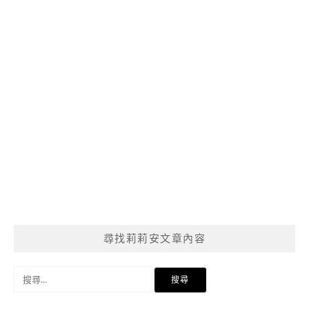
尋找莉莉安文章內容
搜
尋
關