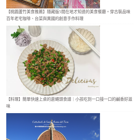
【桃園蘆竹美食推薦】隱藏版5間在地才知道的美食餐廳。穿古裝品味
百年老宅咖啡、台菜與異國的創意手作料理
【料理】簡單快速上桌的蒼蠅頭食譜｜小孩吃到一口接一口的鹹香好滋
味