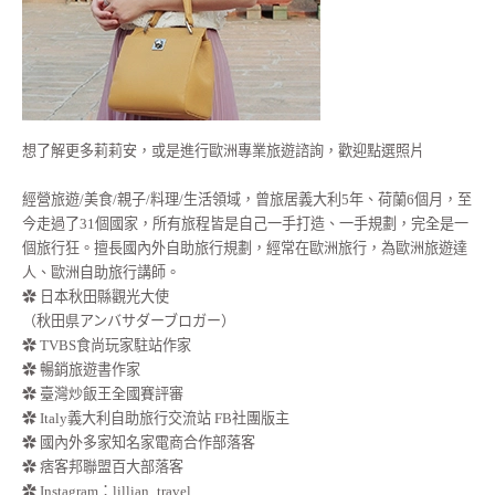
想了解更多莉莉安，或是進行歐洲專業旅遊諮詢，歡迎點選照片
經營旅遊/美食/親子/料理/生活領域，曾旅居義大利5年、荷蘭6個月，至
今走過了31個國家，所有旅程皆是自己一手打造、一手規劃，完全是一
個旅行狂。擅長國內外自助旅行規劃，經常在歐洲旅行，為歐洲旅遊達
人、歐洲自助旅行講師。
✿ 日本秋田縣觀光大使
（秋田県アンバサダーブロガー）
✿ TVBS食尚玩家駐站作家
✿ 暢銷旅遊書作家
✿ 臺灣炒飯王全國賽評審
✿ Italy義大利自助旅行交流站 FB社團版主
✿ 國內外多家知名家電商合作部落客
✿ 痞客邦聯盟百大部落客
✿
Instagram：lillian_travel