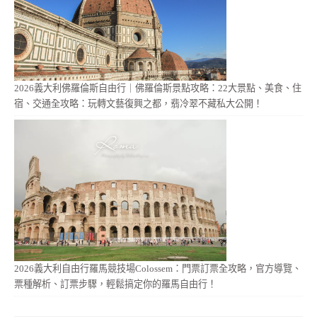
2026義大利佛羅倫斯自由行｜佛羅倫斯景點攻略：22大景點、美食、住
宿、交通全攻略：玩轉文藝復興之都，翡冷翠不藏私大公開！
2026義大利自由行羅馬競技場Colossem：門票訂票全攻略，官方導覽、
票種解析、訂票步驟，輕鬆搞定你的羅馬自由行！