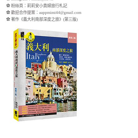
✿
粉絲頁：莉莉安小貴婦旅行札記
✿ 歡迎合作提案：
aappmimi44@gmail.com
✿ 著作《義大利南部深度之旅》(第三版)