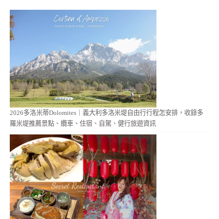
2026多洛米蒂Dolomites｜義大利多洛米堤自由行行程怎安排，收錄多
羅米堤推薦景點、纜車、住宿、自駕、健行旅遊資訊