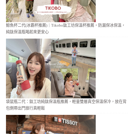
鯨魚杯二代(冰霸杯推薦)｜Tikobo鈦工坊保溫杯推薦，防漏保冰保溫，
純鈦保溫瓶喝起來更安心
袋鼠瓶二代：鈦工坊純鈦保溫瓶推薦，輕量雙層真空保溫保冷，放在背
包側帶出門旅行真輕鬆