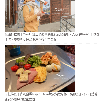
保溫杯推薦｜Tikobo鈦工坊經典袋鼠純鈦保溫瓶，大容量極輕不卡味好
清洗，雙層真空保溫保冷不殘留重金屬
砧板推薦｜告別發霉砧板！Tiann鈦安純鈦砧板、純鈦蛋形杯，打造健
康安心廚房的秘密武器