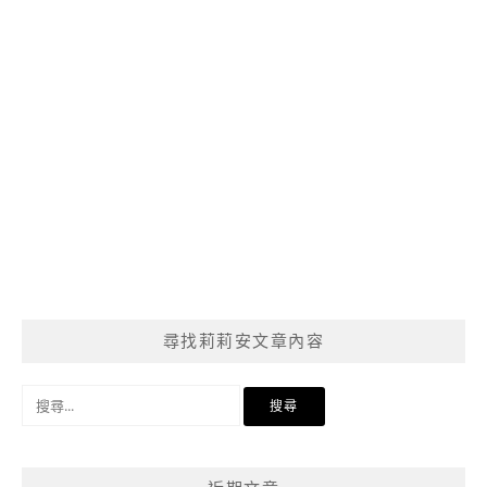
尋找莉莉安文章內容
搜
尋
關
鍵