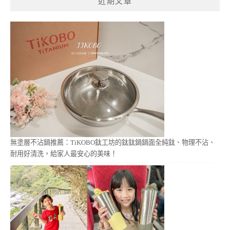
近期文章
字:
無塗層不沾鍋推薦：TiKOBO鈦工坊的鈦鈦鍋鍋面全純鈦、物理不沾、
耐用好清洗，給家人最安心的美味！