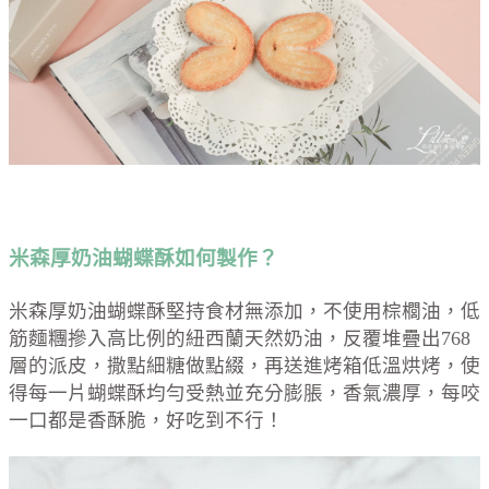
米森厚奶油蝴蝶酥如何製作？
米森厚奶油蝴蝶酥堅持食材無添加，不使用棕櫚油，低
筋麵糰摻入高比例的紐西蘭天然奶油，反覆堆疊出768
層的派皮，撒點細糖做點綴，再送進烤箱低溫烘烤，使
得每一片蝴蝶酥均勻受熱並充分膨脹，香氣濃厚，每咬
一口都是香酥脆，好吃到不行！