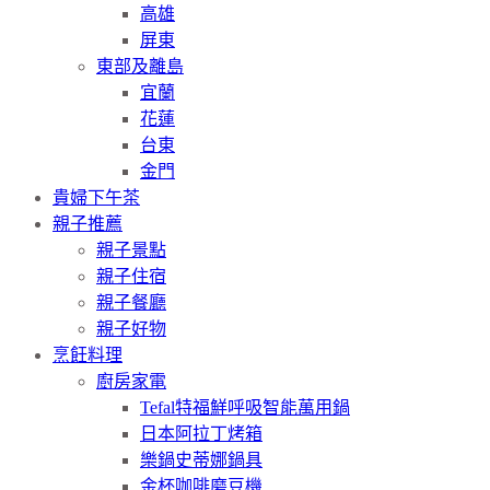
高雄
屏東
東部及離島
宜蘭
花蓮
台東
金門
貴婦下午茶
親子推薦
親子景點
親子住宿
親子餐廳
親子好物
烹飪料理
廚房家電
Tefal特福鮮呼吸智能萬用鍋
日本阿拉丁烤箱
樂鍋史蒂娜鍋具
金杯咖啡磨豆機