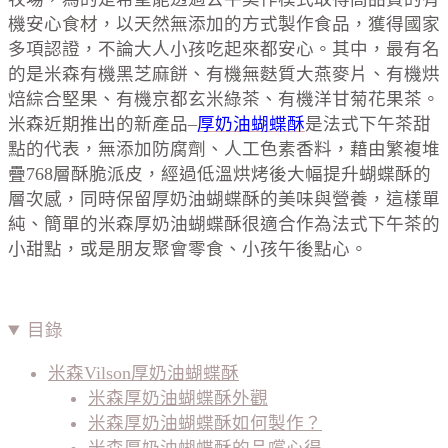
機安心食材，以天然無添加的方式製作食品，獲得國家
多項認證，不論大人小孩吃起來都安心。其中，最有名
的是米森有機黑芝麻餅、有機無麩質大燕麥片、有機烘
焙綜合堅果、有機京都玄米綠茶、有機洋甘菊花果茶。
米森近期推出的新產品–
厚奶油蝴蝶酥
是法式下午茶甜
點的代表，無添加防腐劑、人工色素香料，藉由繁複堆
疊768層酥脆派皮，經過低溫烘烤後大幅提升蝴蝶酥的
層次感，同時保留厚奶油蝴蝶酥的美味與營養，這樣單
純、簡單的米森厚奶油蝴蝶酥很適合作為法式下午茶的
小甜點，或是朋友聚會零食、小孩午後點心。
目錄
米森Vilson厚奶油蝴蝶酥
米森厚奶油蝴蝶酥外觀
米森厚奶油蝴蝶酥如何製作？
米森厚奶油蝴蝶酥的品嚐心得