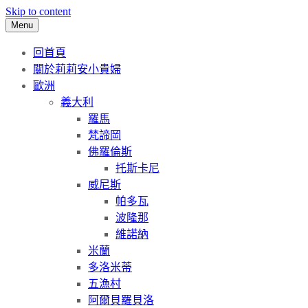
Skip to content
Menu
回首頁
關於莉莉安小貴婦
歐洲
義大利
羅馬
梵諦岡
佛羅倫斯
托斯卡尼
威尼斯
帕多瓦
波隆那
維諾納
米蘭
多洛米蒂
五漁村
阿爾貝羅貝洛