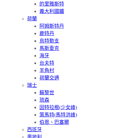
的里雅斯特
義大利國鐵
荷蘭
阿姆斯特丹
鹿特丹
烏特勒支
馬斯垂克
海牙
台夫特
羊角村
荷蘭交通
瑞士
蘇黎世
琉森
因特拉根(少女峰)
策馬特(馬特洪峰)
伯恩、巴塞爾
西班牙
奧地利