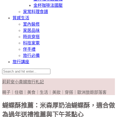
金杯咖啡法國壓
家常料理食譜
質感生活
室內裝修
家居品味
時尚穿搭
科技家電
伴手禮
旅行必備
旅行講座
莉莉安小貴婦旅行札記
親子｜住宿｜美食｜生活｜美妝｜穿搭｜歐洲旅遊部落客
蝴蝶酥推薦：米森厚奶油蝴蝶酥，適合做
為過年送禮推薦與下午茶點心