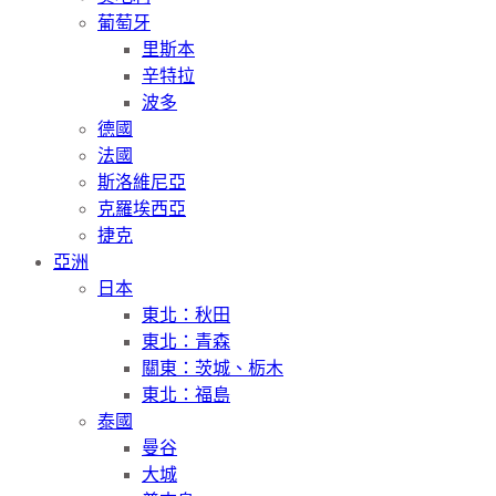
葡萄牙
里斯本
辛特拉
波多
德國
法國
斯洛維尼亞
克羅埃西亞
捷克
亞洲
日本
東北：秋田
東北：青森
關東：茨城、栃木
東北：福島
泰國
曼谷
大城