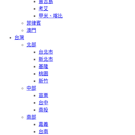
普吉島
考艾
甲米、喀比
菲律賓
澳門
台灣
北部
台北市
新北市
基隆
桃園
新竹
中部
苗栗
台中
南投
南部
嘉義
台南