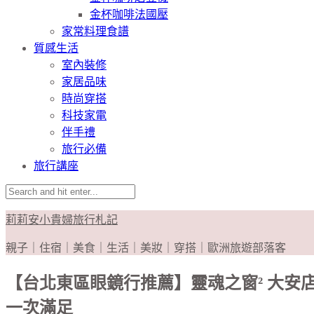
金杯咖啡法國壓
家常料理食譜
質感生活
室內裝修
家居品味
時尚穿搭
科技家電
伴手禮
旅行必備
旅行講座
莉莉安小貴婦旅行札記
親子｜住宿｜美食｜生活｜美妝｜穿搭｜歐洲旅遊部落客
【台北東區眼鏡行推薦】靈魂之窗² 大安
一次滿足