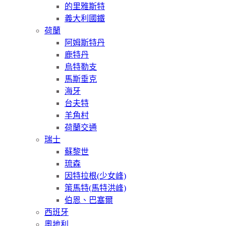
的里雅斯特
義大利國鐵
荷蘭
阿姆斯特丹
鹿特丹
烏特勒支
馬斯垂克
海牙
台夫特
羊角村
荷蘭交通
瑞士
蘇黎世
琉森
因特拉根(少女峰)
策馬特(馬特洪峰)
伯恩、巴塞爾
西班牙
奧地利