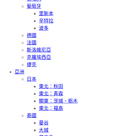
葡萄牙
里斯本
辛特拉
波多
德國
法國
斯洛維尼亞
克羅埃西亞
捷克
亞洲
日本
東北：秋田
東北：青森
關東：茨城、栃木
東北：福島
泰國
曼谷
大城