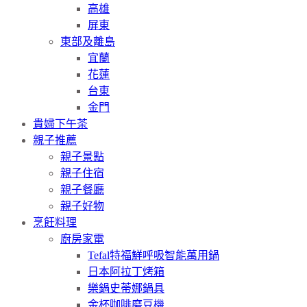
高雄
屏東
東部及離島
宜蘭
花蓮
台東
金門
貴婦下午茶
親子推薦
親子景點
親子住宿
親子餐廳
親子好物
烹飪料理
廚房家電
Tefal特福鮮呼吸智能萬用鍋
日本阿拉丁烤箱
樂鍋史蒂娜鍋具
金杯咖啡磨豆機