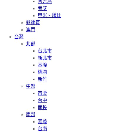
普吉島
考艾
甲米、喀比
菲律賓
澳門
台灣
北部
台北市
新北市
基隆
桃園
新竹
中部
苗栗
台中
南投
南部
嘉義
台南