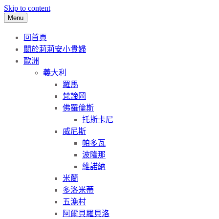
Skip to content
Menu
回首頁
關於莉莉安小貴婦
歐洲
義大利
羅馬
梵諦岡
佛羅倫斯
托斯卡尼
威尼斯
帕多瓦
波隆那
維諾納
米蘭
多洛米蒂
五漁村
阿爾貝羅貝洛