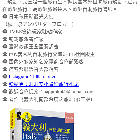
手規劃，完全是一個旅行狂。擅長國內外自助旅行規劃，經常
在歐洲旅行，為歐洲旅遊達人、歐洲自助旅行講師。
✿ 日本秋田縣觀光大使
（秋田県アンバサダーブロガー）
✿ TVBS食尚玩家駐站作家
✿ 暢銷旅遊書作家
✿ 臺灣炒飯王全國賽評審
✿ Italy義大利自助旅行交流站 FB社團版主
✿ 國內外多家知名家電商合作部落客
✿ 痞客邦聯盟百大部落客
✿
Instagram：lillian_travel
✿
粉絲頁：莉莉安小貴婦旅行札記
✿ 歡迎合作提案：
aappmimi44@gmail.com
✿ 著作《義大利南部深度之旅》(第三版)