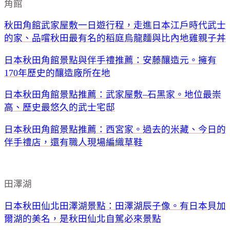
角館
秋田角館武家屋敷一日遊行程，走進日本江戶時代武士
的家、品嚐秋田最有名的稻庭烏龍麵與比內地雞親子丼
日本秋田角館景點與伴手禮推薦：安藤釀造元。擁有
170年歷史的釀造廠所在地
日本秋田角館景點推薦：武家屋敷–石黑家。地位最崇
高、歷史最悠久的武士宅邸
日本秋田角館景點推薦：西宮家。過去的米藏、今日的
伴手禮店，還有職人現場編織草鞋
田澤湖
日本秋田仙北田澤湖景點：田澤湖辰子像。有日本貝加
爾湖的美名，是秋田仙北自駕必來景點