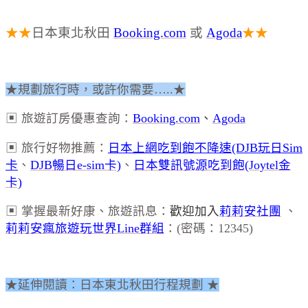
★★
日本東北秋田
Booking.com
或
Agoda
★★
★規劃旅行時，或許你需要…..★
▣ 旅遊訂房優惠查詢：
Booking.com
、
Agoda
▣ 旅行好物推薦：
日本上網吃到飽不降速(DJB玩日Sim
卡
、
DJB暢日e-sim卡)
、
日本雙訊號源吃到飽(Joytel金
卡)
▣ 掌握最新好康、旅遊訊息：
歡迎加入
莉莉安社團
、
莉莉安瘋旅遊玩世界Line群組
：(密碼：12345)
★延伸閱讀：日本東北秋田行程規劃 ★