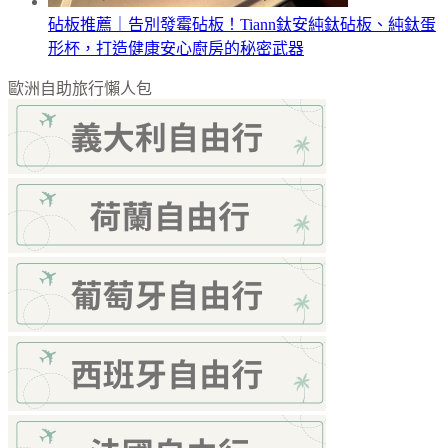
砧板推薦｜告別發霉砧板！Tiann鈦安純鈦砧板、純鈦蛋
形杯，打造健康安心廚房的秘密武器
歐洲自助旅行懶人包