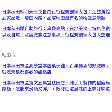
日本秋田縣四天三夜自由行行程規劃懶人包：走訪角館
武家屋敷、增田內藏、品嚐秋田最有名的稻庭烏龍麵
日本秋田縣自助旅行：旅遊亮點、在地美食、特色住宿
以及自駕、深度微旅注意事項。行程規劃懶人包大整理
秋田市
日本秋田市區高砂堂本店菓子舖。百年傳承的好滋味，
就連天皇都喜歡的甜點店
日本秋田市區寬文五年堂秋田店。純手工製作的稻庭烏
龍麵，吃起來滑順又彈牙，散發細膩風味的上等好味道