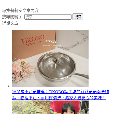
尋找莉莉安文章內容
搜尋關鍵字:
近期文章
無塗層不沾鍋推薦：TiKOBO鈦工坊的鈦鈦鍋鍋面全純
鈦、物理不沾、耐用好清洗，給家人最安心的美味！