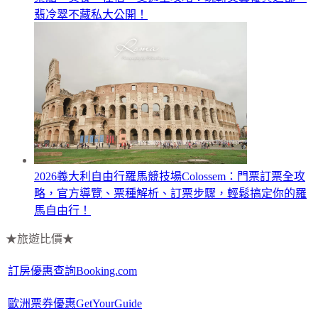
翡冷翠不藏私大公開！
2026義大利自由行羅馬競技場Colossem：門票訂票全攻
略，官方導覽、票種解析、訂票步驟，輕鬆搞定你的羅
馬自由行！
★旅遊比價★
訂房優惠查詢Booking.com
歐洲票券優惠GetYourGuide