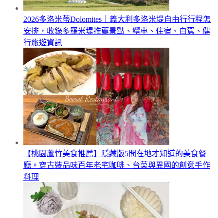
2026多洛米蒂Dolomites｜義大利多洛米堤自由行行程怎
安排，收錄多羅米堤推薦景點、纜車、住宿、自駕、健
行旅遊資訊
【桃園蘆竹美食推薦】隱藏版5間在地才知道的美食餐
廳。穿古裝品味百年老宅咖啡、台菜與異國的創意手作
料理