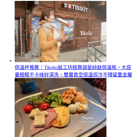
保溫杯推薦｜Tikobo鈦工坊經典袋鼠純鈦保溫瓶，大容
量極輕不卡味好清洗，雙層真空保溫保冷不殘留重金屬