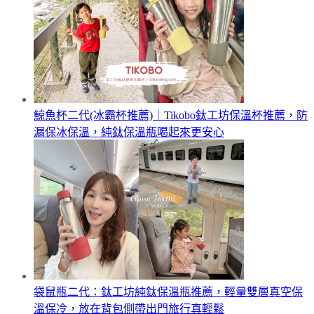
鯨魚杯二代(冰霸杯推薦)｜Tikobo鈦工坊保溫杯推薦，防
漏保冰保溫，純鈦保溫瓶喝起來更安心
袋鼠瓶二代：鈦工坊純鈦保溫瓶推薦，輕量雙層真空保
溫保冷，放在背包側帶出門旅行真輕鬆