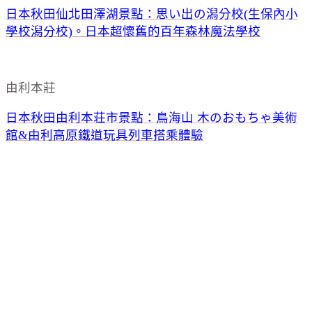
日本秋田仙北田澤湖景點：思い出の潟分校(生保內小
學校潟分校)。日本超懷舊的百年森林魔法學校
由利本莊
日本秋田由利本荘市景點：鳥海山 木のおもちゃ美術
館&由利高原鐵道玩具列車搭乘體驗