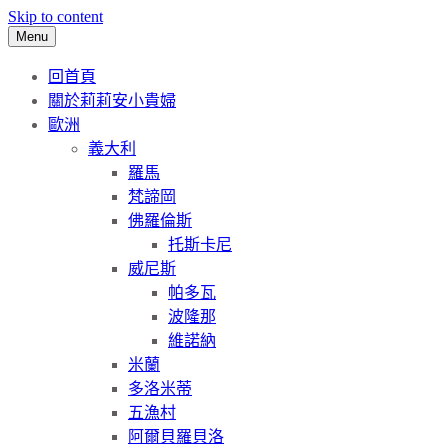
Skip to content
Menu
回首頁
關於莉莉安小貴婦
歐洲
義大利
羅馬
梵諦岡
佛羅倫斯
托斯卡尼
威尼斯
帕多瓦
波隆那
維諾納
米蘭
多洛米蒂
五漁村
阿爾貝羅貝洛