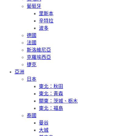
葡萄牙
里斯本
辛特拉
波多
德國
法國
斯洛維尼亞
克羅埃西亞
捷克
亞洲
日本
東北：秋田
東北：青森
關東：茨城、栃木
東北：福島
泰國
曼谷
大城