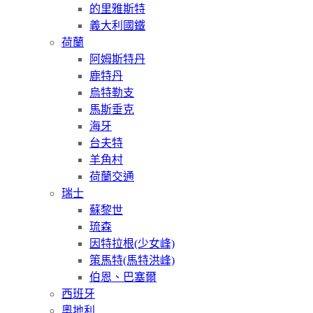
的里雅斯特
義大利國鐵
荷蘭
阿姆斯特丹
鹿特丹
烏特勒支
馬斯垂克
海牙
台夫特
羊角村
荷蘭交通
瑞士
蘇黎世
琉森
因特拉根(少女峰)
策馬特(馬特洪峰)
伯恩、巴塞爾
西班牙
奧地利