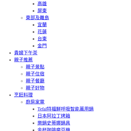
高雄
屏東
東部及離島
宜蘭
花蓮
台東
金門
貴婦下午茶
親子推薦
親子景點
親子住宿
親子餐廳
親子好物
烹飪料理
廚房家電
Tefal特福鮮呼吸智能萬用鍋
日本阿拉丁烤箱
樂鍋史蒂娜鍋具
金杯咖啡磨豆機