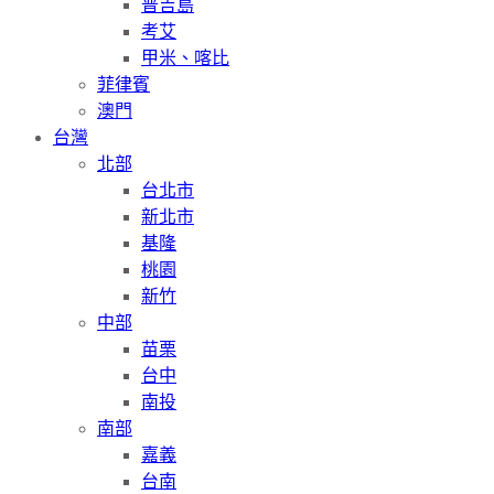
普吉島
考艾
甲米、喀比
菲律賓
澳門
台灣
北部
台北市
新北市
基隆
桃園
新竹
中部
苗栗
台中
南投
南部
嘉義
台南