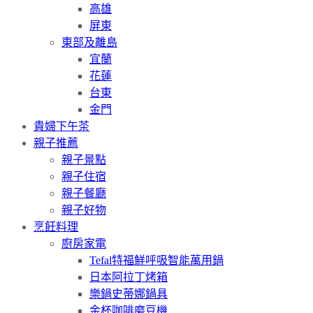
高雄
屏東
東部及離島
宜蘭
花蓮
台東
金門
貴婦下午茶
親子推薦
親子景點
親子住宿
親子餐廳
親子好物
烹飪料理
廚房家電
Tefal特福鮮呼吸智能萬用鍋
日本阿拉丁烤箱
樂鍋史蒂娜鍋具
金杯咖啡磨豆機