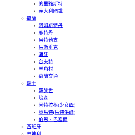
的里雅斯特
義大利國鐵
荷蘭
阿姆斯特丹
鹿特丹
烏特勒支
馬斯垂克
海牙
台夫特
羊角村
荷蘭交通
瑞士
蘇黎世
琉森
因特拉根(少女峰)
策馬特(馬特洪峰)
伯恩、巴塞爾
西班牙
奧地利