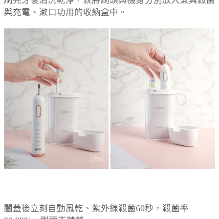
與充電、漱口功用的收納盒中。
闔蓋後立刻自動風乾、紫外線殺菌60秒，殺菌率