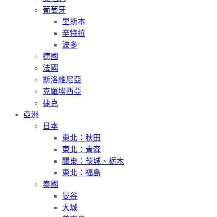
葡萄牙
里斯本
辛特拉
波多
德國
法國
斯洛維尼亞
克羅埃西亞
捷克
亞洲
日本
東北：秋田
東北：青森
關東：茨城、栃木
東北：福島
泰國
曼谷
大城