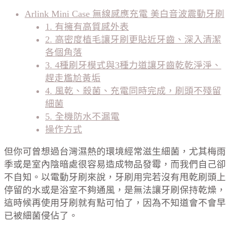
Arlink Mini Case 無線感應充電 美白音波震動牙刷
1. 有擁有高質感外表
2. 高密度植毛讓牙刷更貼近牙齒、深入清潔
各個角落
3. 4種刷牙模式與3種力道讓牙齒乾乾淨淨、
趕走尷尬黃垢
4. 風乾、殺菌、充電同時完成，刷頭不殘留
細菌
5. 全機防水不漏電
操作方式
但你可曾想過台灣濕熱的環境經常滋生細菌，尤其梅雨
季或是室內陰暗處很容易造成物品發霉，而我們自己卻
不自知。以電動牙刷來說，牙刷用完若沒有甩乾刷頭上
停留的水或是浴室不夠通風，是無法讓牙刷保持乾燥，
這時候再使用牙刷就有點可怕了，因為不知道會不會早
已被細菌侵佔了。