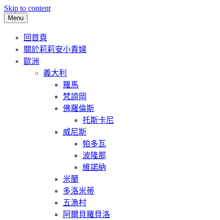
Skip to content
Menu
回首頁
關於莉莉安小貴婦
歐洲
義大利
羅馬
梵諦岡
佛羅倫斯
托斯卡尼
威尼斯
帕多瓦
波隆那
維諾納
米蘭
多洛米蒂
五漁村
阿爾貝羅貝洛