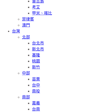
普吉島
考艾
甲米、喀比
菲律賓
澳門
台灣
北部
台北市
新北市
基隆
桃園
新竹
中部
苗栗
台中
南投
南部
嘉義
台南