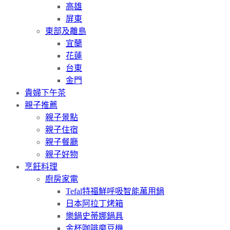
高雄
屏東
東部及離島
宜蘭
花蓮
台東
金門
貴婦下午茶
親子推薦
親子景點
親子住宿
親子餐廳
親子好物
烹飪料理
廚房家電
Tefal特福鮮呼吸智能萬用鍋
日本阿拉丁烤箱
樂鍋史蒂娜鍋具
金杯咖啡磨豆機