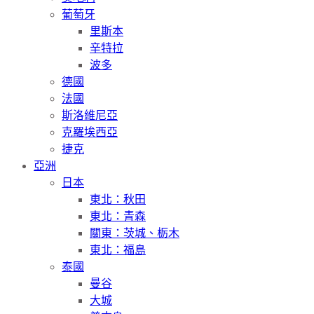
葡萄牙
里斯本
辛特拉
波多
德國
法國
斯洛維尼亞
克羅埃西亞
捷克
亞洲
日本
東北：秋田
東北：青森
關東：茨城、栃木
東北：福島
泰國
曼谷
大城