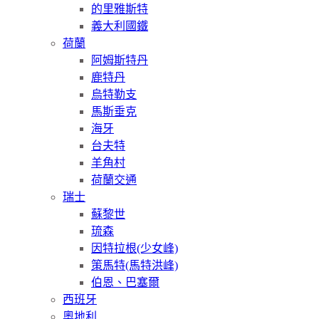
的里雅斯特
義大利國鐵
荷蘭
阿姆斯特丹
鹿特丹
烏特勒支
馬斯垂克
海牙
台夫特
羊角村
荷蘭交通
瑞士
蘇黎世
琉森
因特拉根(少女峰)
策馬特(馬特洪峰)
伯恩、巴塞爾
西班牙
奧地利