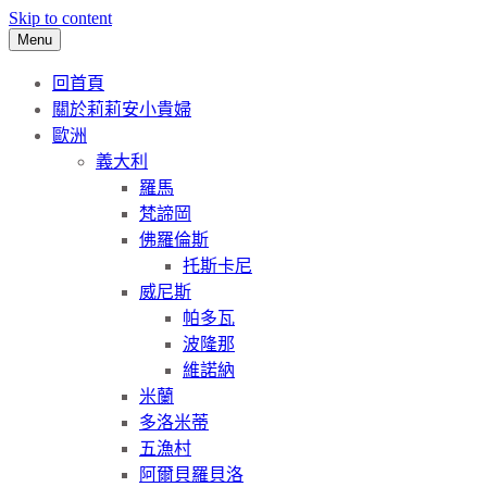
Skip to content
Menu
回首頁
關於莉莉安小貴婦
歐洲
義大利
羅馬
梵諦岡
佛羅倫斯
托斯卡尼
威尼斯
帕多瓦
波隆那
維諾納
米蘭
多洛米蒂
五漁村
阿爾貝羅貝洛