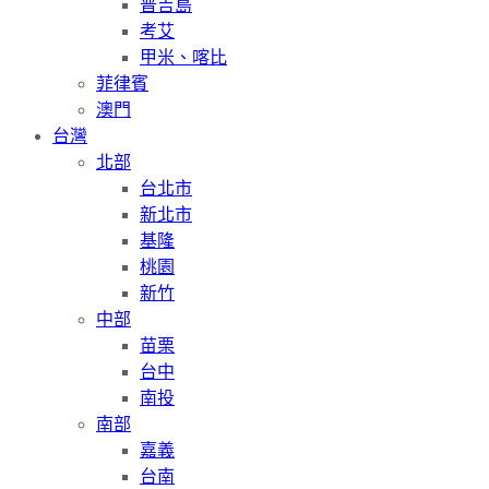
普吉島
考艾
甲米、喀比
菲律賓
澳門
台灣
北部
台北市
新北市
基隆
桃園
新竹
中部
苗栗
台中
南投
南部
嘉義
台南