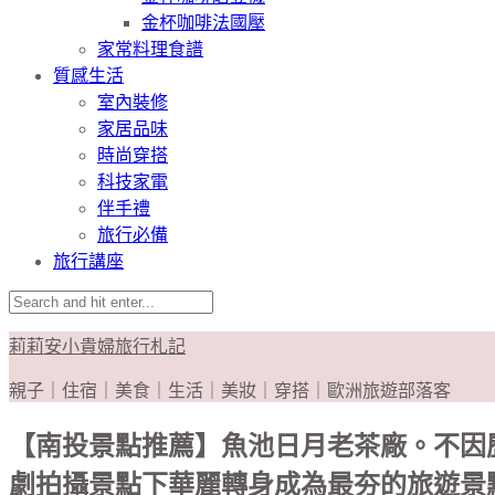
金杯咖啡法國壓
家常料理食譜
質感生活
室內裝修
家居品味
時尚穿搭
科技家電
伴手禮
旅行必備
旅行講座
莉莉安小貴婦旅行札記
親子｜住宿｜美食｜生活｜美妝｜穿搭｜歐洲旅遊部落客
【南投景點推薦】魚池日月老茶廠。不因
劇拍攝景點下華麗轉身成為最夯的旅遊景