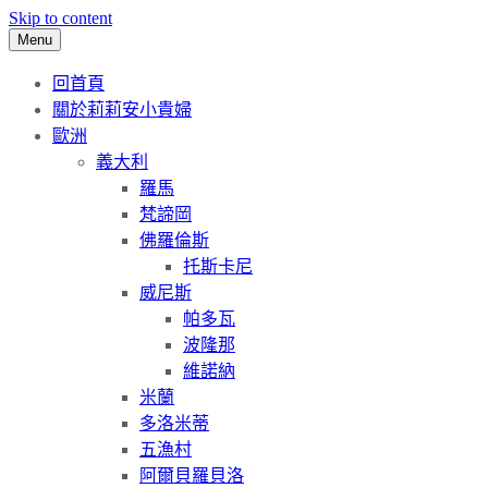
Skip to content
Menu
回首頁
關於莉莉安小貴婦
歐洲
義大利
羅馬
梵諦岡
佛羅倫斯
托斯卡尼
威尼斯
帕多瓦
波隆那
維諾納
米蘭
多洛米蒂
五漁村
阿爾貝羅貝洛