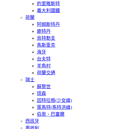
的里雅斯特
義大利國鐵
荷蘭
阿姆斯特丹
鹿特丹
烏特勒支
馬斯垂克
海牙
台夫特
羊角村
荷蘭交通
瑞士
蘇黎世
琉森
因特拉根(少女峰)
策馬特(馬特洪峰)
伯恩、巴塞爾
西班牙
奧地利