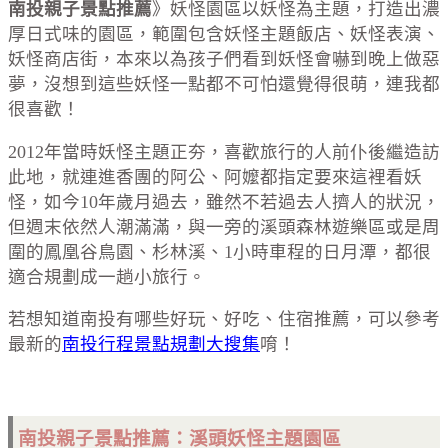
南投親子景點推薦
》妖怪園區以妖怪為主題，打造出濃
厚日式味的園區，範圍包含妖怪主題飯店、妖怪表演、
妖怪商店街，本來以為孩子們看到妖怪會嚇到晚上做惡
夢，沒想到這些妖怪一點都不可怕還覺得很萌，連我都
很喜歡！
2012年當時妖怪主題正夯，喜歡旅行的人前仆後繼造訪
此地，就連進香團的阿公、阿嬤都指定要來這裡看妖
怪，如今10年歲月過去，雖然不若過去人擠人的狀況，
但週末依然人潮滿滿，與一旁的溪頭森林遊樂區或是周
圍的鳳凰谷鳥園、杉林溪、1小時車程的日月潭，都很
適合規劃成一趟小旅行。
若想知道南投有哪些好玩、好吃、住宿推薦，可以參考
最新的
南投行程景點規劃大搜集
唷！
南投親子景點推薦：溪頭妖怪主題園區