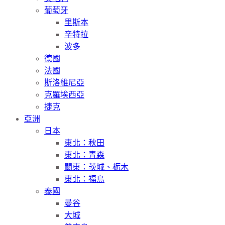
葡萄牙
里斯本
辛特拉
波多
德國
法國
斯洛維尼亞
克羅埃西亞
捷克
亞洲
日本
東北：秋田
東北：青森
關東：茨城、栃木
東北：福島
泰國
曼谷
大城