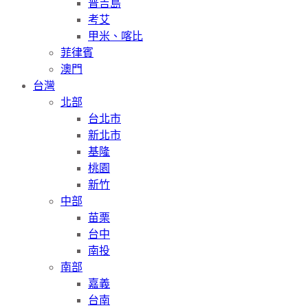
普吉島
考艾
甲米、喀比
菲律賓
澳門
台灣
北部
台北市
新北市
基隆
桃園
新竹
中部
苗栗
台中
南投
南部
嘉義
台南