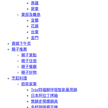
高雄
屏東
東部及離島
宜蘭
花蓮
台東
金門
貴婦下午茶
親子推薦
親子景點
親子住宿
親子餐廳
親子好物
烹飪料理
廚房家電
Tefal特福鮮呼吸智能萬用鍋
日本阿拉丁烤箱
樂鍋史蒂娜鍋具
金杯咖啡磨豆機