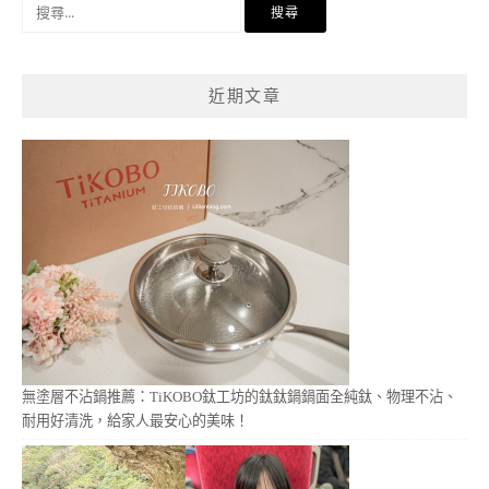
搜
尋
關
鍵
近期文章
字:
無塗層不沾鍋推薦：TiKOBO鈦工坊的鈦鈦鍋鍋面全純鈦、物理不沾、
耐用好清洗，給家人最安心的美味！