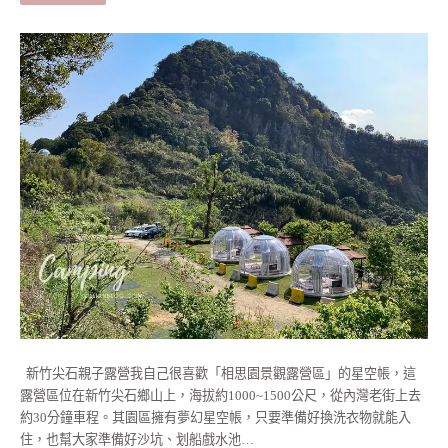
新竹尖石親子露營我自己很喜歡「相思園景觀露營區」的星空帳，這
露營區位在新竹尖石鄉山上，海拔約1000~1500公尺，從內灣老街上去
約30分鐘車程。其園區擁有夢幻星空帳，只要準備好換洗衣物就能入
住，也幫大家準備好沙坑、划船戲水池…