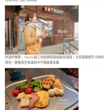
保溫杯推薦｜Tikobo鈦工坊經典袋鼠純鈦保溫瓶，大容量極輕不卡味好
清洗，雙層真空保溫保冷不殘留重金屬