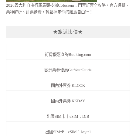
2026義大利自由行羅馬競技場Colossem：門票訂票全攻略，官方導覽、
票種解析、訂票步驟，輕鬆搞定你的羅馬自由行！
★旅遊比價★
訂房優惠查詢Booking.com
歐洲票券優惠GetYourGuide
國內外票券 KLOOK
國內外票券 KKDAY
出國SIM卡｜eSIM：DJB
出國SIM卡｜eSIM：Joytel