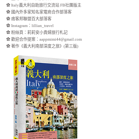
✿ Italy義大利自助旅行交流站 FB社團版主
✿ 國內外多家知名家電商合作部落客
✿ 痞客邦聯盟百大部落客
✿
Instagram：lillian_travel
✿
粉絲頁：莉莉安小貴婦旅行札記
✿ 歡迎合作提案：
aappmimi44@gmail.com
✿ 著作《義大利南部深度之旅》(第三版)