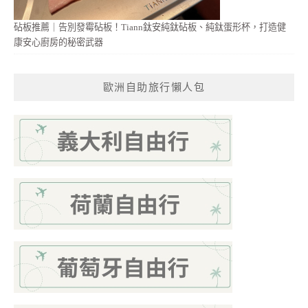
砧板推薦｜告別發霉砧板！Tiann鈦安純鈦砧板、純鈦蛋形杯，打造健
康安心廚房的秘密武器
歐洲自助旅行懶人包