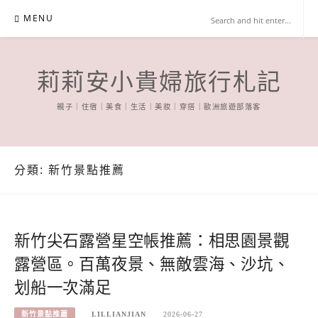
Skip
MENU
to
content
莉莉安小貴婦旅行札記
親子｜住宿｜美食｜生活｜美妝｜穿搭｜歐洲旅遊部落客
分類:
新竹景點推薦
新竹尖石露營星空帳推薦：相思園景觀
露營區。百萬夜景、無敵雲海、沙坑、
划船一次滿足
新竹景點推薦
LILLIANJIAN
2026-06-27