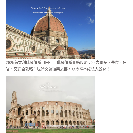
2026義大利佛羅倫斯自由行｜佛羅倫斯景點攻略：22大景點、美食、住
宿、交通全攻略：玩轉文藝復興之都，翡冷翠不藏私大公開！