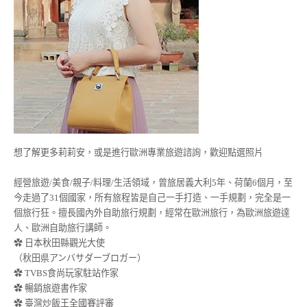
想了解更多莉莉安，或是進行歐洲專業旅遊諮詢，歡迎點選照片
經營旅遊/美食/親子/料理/生活領域，曾旅居義大利5年、荷蘭6個月，至
今走過了31個國家，所有旅程皆是自己一手打造、一手規劃，完全是一
個旅行狂。擅長國內外自助旅行規劃，經常在歐洲旅行，為歐洲旅遊達
人、歐洲自助旅行講師。
✿ 日本秋田縣觀光大使
（秋田県アンバサダーブロガー）
✿ TVBS食尚玩家駐站作家
✿ 暢銷旅遊書作家
✿ 臺灣炒飯王全國賽評審