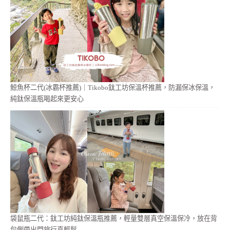
鯨魚杯二代(冰霸杯推薦)｜Tikobo鈦工坊保溫杯推薦，防漏保冰保溫，
純鈦保溫瓶喝起來更安心
袋鼠瓶二代：鈦工坊純鈦保溫瓶推薦，輕量雙層真空保溫保冷，放在背
包側帶出門旅行真輕鬆