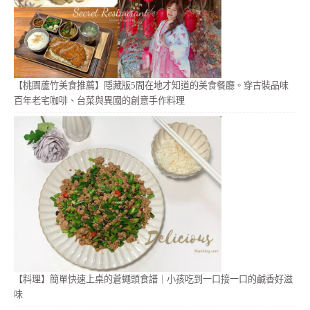
【桃園蘆竹美食推薦】隱藏版5間在地才知道的美食餐廳。穿古裝品味
百年老宅咖啡、台菜與異國的創意手作料理
【料理】簡單快速上桌的蒼蠅頭食譜｜小孩吃到一口接一口的鹹香好滋
味