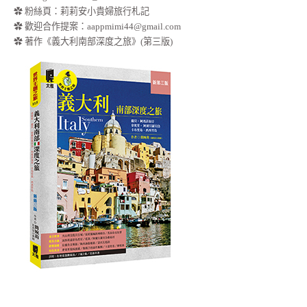
✿
粉絲頁：莉莉安小貴婦旅行札記
✿ 歡迎合作提案：
aappmimi44@gmail.com
✿ 著作《義大利南部深度之旅》(第三版)