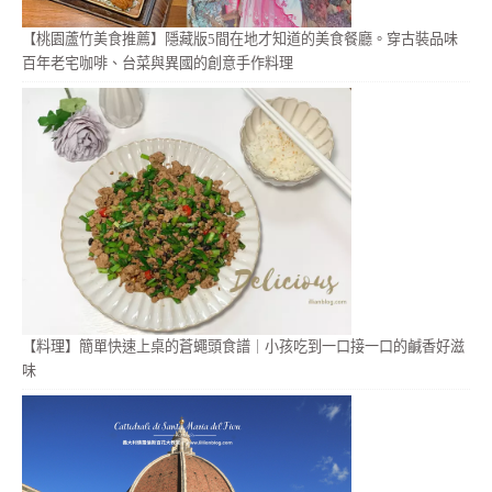
【桃園蘆竹美食推薦】隱藏版5間在地才知道的美食餐廳。穿古裝品味
百年老宅咖啡、台菜與異國的創意手作料理
【料理】簡單快速上桌的蒼蠅頭食譜｜小孩吃到一口接一口的鹹香好滋
味