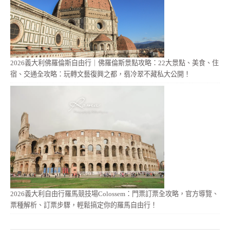
2026義大利佛羅倫斯自由行｜佛羅倫斯景點攻略：22大景點、美食、住
宿、交通全攻略：玩轉文藝復興之都，翡冷翠不藏私大公開！
2026義大利自由行羅馬競技場Colossem：門票訂票全攻略，官方導覽、
票種解析、訂票步驟，輕鬆搞定你的羅馬自由行！