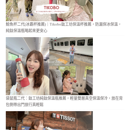
鯨魚杯二代(冰霸杯推薦)｜Tikobo鈦工坊保溫杯推薦，防漏保冰保溫，
純鈦保溫瓶喝起來更安心
袋鼠瓶二代：鈦工坊純鈦保溫瓶推薦，輕量雙層真空保溫保冷，放在背
包側帶出門旅行真輕鬆