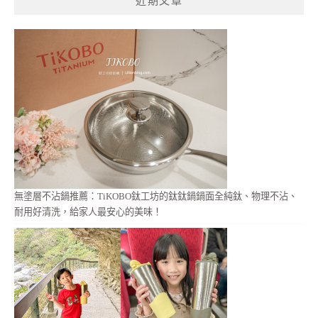
近期文章
字:
無塗層不沾鍋推薦：TiKOBO鈦工坊的鈦鈦鍋鍋面全純鈦、物理不沾、
耐用好清洗，給家人最安心的美味！