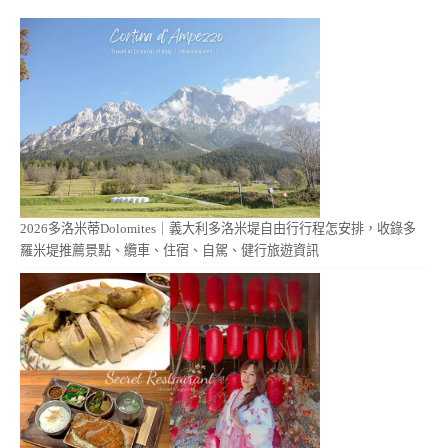
2026多洛米蒂Dolomites｜義大利多洛米堤自由行行程怎安排，收錄多
羅米堤推薦景點、纜車、住宿、自駕、健行旅遊資訊