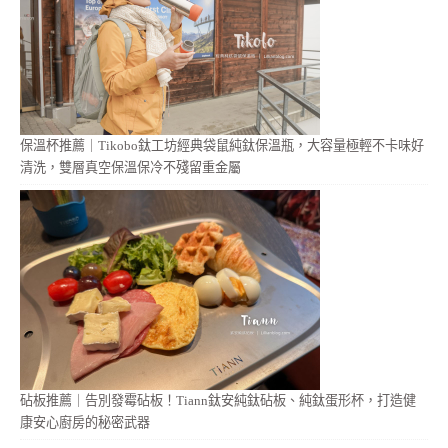
保溫杯推薦｜Tikobo鈦工坊經典袋鼠純鈦保溫瓶，大容量極輕不卡味好
清洗，雙層真空保溫保冷不殘留重金屬
砧板推薦｜告別發霉砧板！Tiann鈦安純鈦砧板、純鈦蛋形杯，打造健
康安心廚房的秘密武器