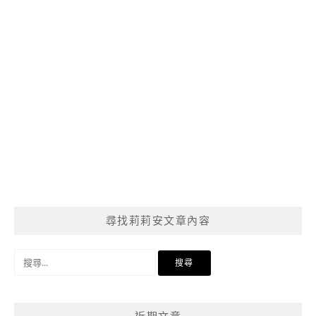
尋找莉莉安文章內容
搜
尋
關
鍵