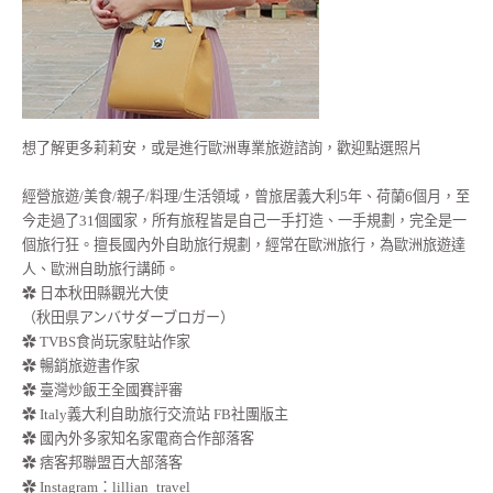
想了解更多莉莉安，或是進行歐洲專業旅遊諮詢，歡迎點選照片
經營旅遊/美食/親子/料理/生活領域，曾旅居義大利5年、荷蘭6個月，至
今走過了31個國家，所有旅程皆是自己一手打造、一手規劃，完全是一
個旅行狂。擅長國內外自助旅行規劃，經常在歐洲旅行，為歐洲旅遊達
人、歐洲自助旅行講師。
✿ 日本秋田縣觀光大使
（秋田県アンバサダーブロガー）
✿ TVBS食尚玩家駐站作家
✿ 暢銷旅遊書作家
✿ 臺灣炒飯王全國賽評審
✿ Italy義大利自助旅行交流站 FB社團版主
✿ 國內外多家知名家電商合作部落客
✿ 痞客邦聯盟百大部落客
✿
Instagram：lillian_travel