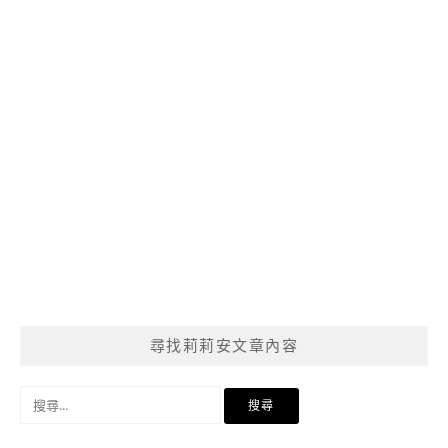
尋找莉莉安文章內容
搜
尋
關