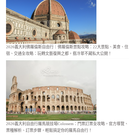
2026義大利佛羅倫斯自由行｜佛羅倫斯景點攻略：22大景點、美食、住
宿、交通全攻略：玩轉文藝復興之都，翡冷翠不藏私大公開！
2026義大利自由行羅馬競技場Colossem：門票訂票全攻略，官方導覽、
票種解析、訂票步驟，輕鬆搞定你的羅馬自由行！