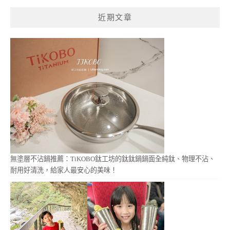
鍵
近期文章
字:
無塗層不沾鍋推薦：TiKOBO鈦工坊的鈦鈦鍋鍋面全純鈦、物理不沾、
耐用好清洗，給家人最安心的美味！