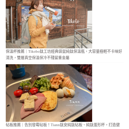
保溫杯推薦｜Tikobo鈦工坊經典袋鼠純鈦保溫瓶，大容量極輕不卡味好
清洗，雙層真空保溫保冷不殘留重金屬
砧板推薦｜告別發霉砧板！Tiann鈦安純鈦砧板、純鈦蛋形杯，打造健