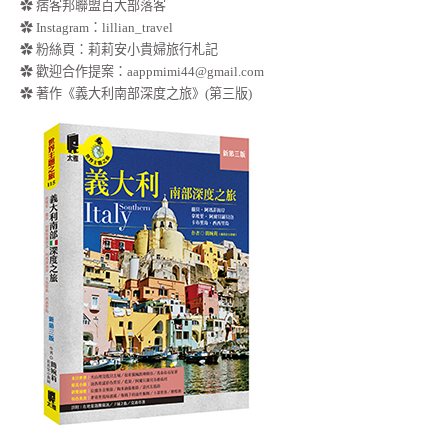
✿ 痞客邦聯盟百大部落客
✿
Instagram：lillian_travel
✿
粉絲頁：莉莉安小貴婦旅行札記
✿ 歡迎合作提案：
aappmimi44@gmail.com
✿ 著作《義大利南部深度之旅》(第三版)