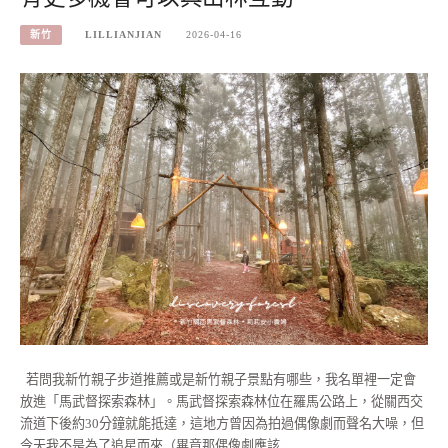
新竹
LILLIANJIAN
2026-04-16
若問我新竹親子步道推薦或是新竹親子景點有哪些，我名單裡一定會
放進「馬武督探索森林」。馬武督探索森林位在羅馬公路上，從關西交
流道下後約30分鐘就能抵達，這地方曾因為拍過偶像劇而聲名大噪，但
今天我不是為了追星而來（畢竟那偶像劇應該…