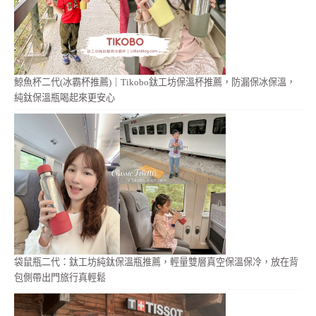
鯨魚杯二代(冰霸杯推薦)｜Tikobo鈦工坊保溫杯推薦，防漏保冰保溫，
純鈦保溫瓶喝起來更安心
袋鼠瓶二代：鈦工坊純鈦保溫瓶推薦，輕量雙層真空保溫保冷，放在背
包側帶出門旅行真輕鬆