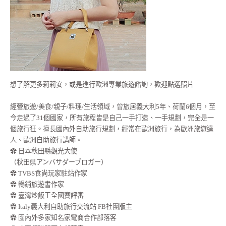
想了解更多莉莉安，或是進行歐洲專業旅遊諮詢，歡迎點選照片
經營旅遊/美食/親子/料理/生活領域，曾旅居義大利5年、荷蘭6個月，至
今走過了31個國家，所有旅程皆是自己一手打造、一手規劃，完全是一
個旅行狂。擅長國內外自助旅行規劃，經常在歐洲旅行，為歐洲旅遊達
人、歐洲自助旅行講師。
✿ 日本秋田縣觀光大使
（秋田県アンバサダーブロガー）
✿ TVBS食尚玩家駐站作家
✿ 暢銷旅遊書作家
✿ 臺灣炒飯王全國賽評審
✿ Italy義大利自助旅行交流站 FB社團版主
✿ 國內外多家知名家電商合作部落客