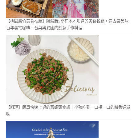
【桃園蘆竹美食推薦】隱藏版5間在地才知道的美食餐廳。穿古裝品味
百年老宅咖啡、台菜與異國的創意手作料理
【料理】簡單快速上桌的蒼蠅頭食譜｜小孩吃到一口接一口的鹹香好滋
味