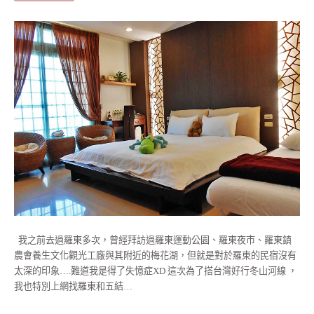
我之前去過羅東多次，曾經拜訪過羅東運動公園、羅東夜市、羅東鎮
農會養生文化觀光工廠與其附近的梅花湖，但就是對於羅東的民宿沒有
太深的印象….難道我是得了失憶症XD 這次為了搭台灣好行冬山河線 ，
我也特別上網找羅東和五結…