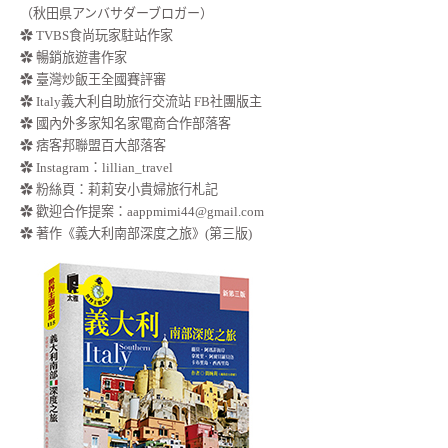
（秋田県アンバサダーブロガー）
✿ TVBS食尚玩家駐站作家
✿ 暢銷旅遊書作家
✿ 臺灣炒飯王全國賽評審
✿ Italy義大利自助旅行交流站 FB社團版主
✿ 國內外多家知名家電商合作部落客
✿ 痞客邦聯盟百大部落客
✿
Instagram：lillian_travel
✿
粉絲頁：莉莉安小貴婦旅行札記
✿ 歡迎合作提案：
aappmimi44@gmail.com
✿ 著作《義大利南部深度之旅》(第三版)