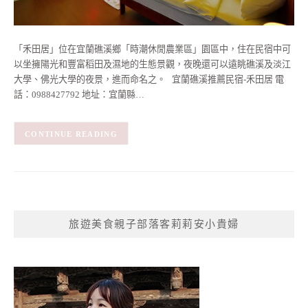
「禾田居」位在宜蘭礁溪鄉「時潮休閒農業區」園區中，住在民宿中可
以坐擁陽光和豐富稻田及濕地的生態景觀，夜晚還可以遠眺礁溪及淡江
大學、佛光大學的夜景，進而命名之。 宜蘭礁溪推薦民宿-禾田居 電
話：0988427792 地址：宜蘭縣…
CONTINUE READING
旅遊美食親子部落客莉莉安小貴婦