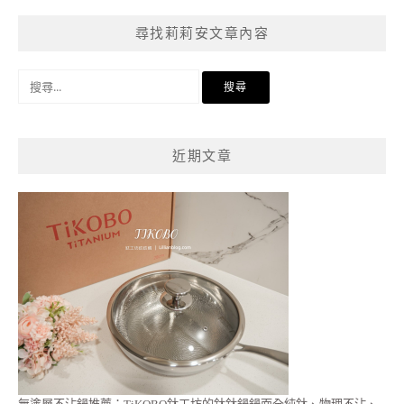
尋找莉莉安文章內容
搜
尋
關
鍵
近期文章
字: