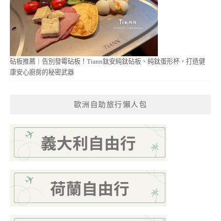
砧板推薦｜告別發霉砧板！Tiann鈦安純鈦砧板、純鈦蛋形杯，打造健
康安心廚房的秘密武器
歐洲自助旅行懶人包