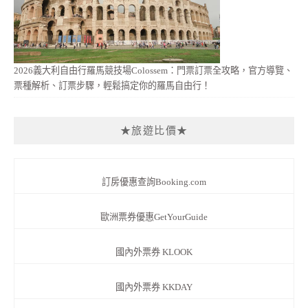
2026義大利自由行羅馬競技場Colossem：門票訂票全攻略，官方導覽、
票種解析、訂票步驟，輕鬆搞定你的羅馬自由行！
★旅遊比價★
訂房優惠查詢Booking.com
歐洲票券優惠GetYourGuide
國內外票券 KLOOK
國內外票券 KKDAY