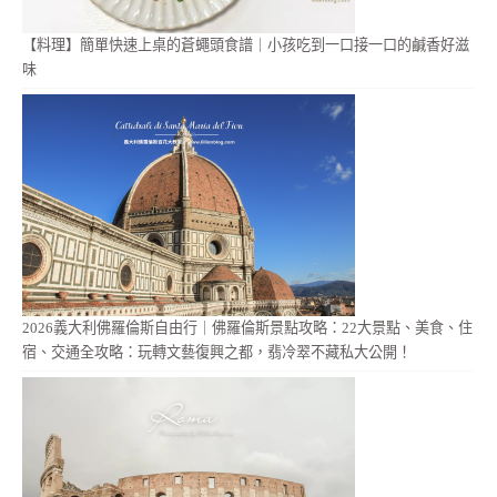
【料理】簡單快速上桌的蒼蠅頭食譜｜小孩吃到一口接一口的鹹香好滋
味
2026義大利佛羅倫斯自由行｜佛羅倫斯景點攻略：22大景點、美食、住
宿、交通全攻略：玩轉文藝復興之都，翡冷翠不藏私大公開！