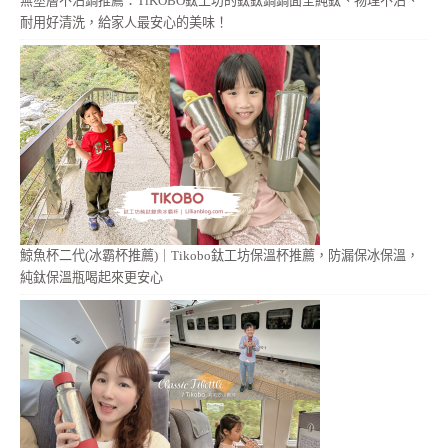
無塗層不沾鍋推薦：TiKOBO鈦工坊的鈦鈦鍋鍋面全純鈦、物理不沾、
耐用好清洗，給家人最安心的美味！
鯨魚杯二代(冰霸杯推薦)｜Tikobo鈦工坊保溫杯推薦，防漏保冰保溫，
純鈦保溫瓶喝起來更安心