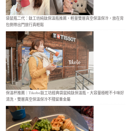
袋鼠瓶二代：鈦工坊純鈦保溫瓶推薦，輕量雙層真空保溫保冷，放在背
包側帶出門旅行真輕鬆
保溫杯推薦｜Tikobo鈦工坊經典袋鼠純鈦保溫瓶，大容量極輕不卡味好
清洗，雙層真空保溫保冷不殘留重金屬