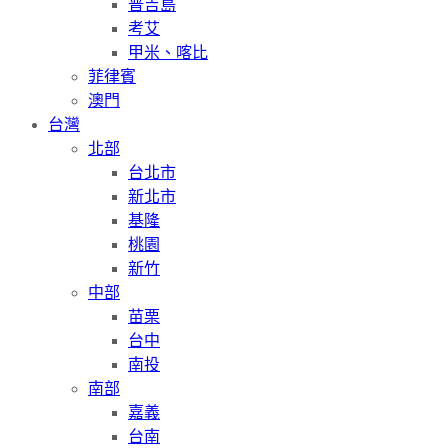
普吉島
考艾
甲米、喀比
菲律賓
澳門
台灣
北部
台北市
新北市
基隆
桃園
新竹
中部
苗栗
台中
南投
南部
嘉義
台南