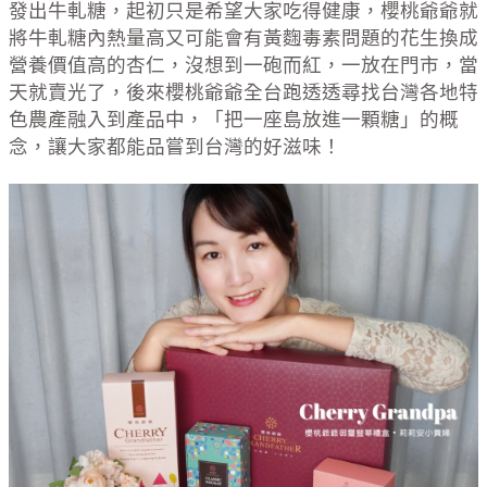
發出牛軋糖，起初只是希望大家吃得健康，櫻桃爺爺就
將牛軋糖內熱量高又可能會有黃麴毒素問題的花生換成
營養價值高的杏仁，沒想到一砲而紅，一放在門市，當
天就賣光了，後來櫻桃爺爺全台跑透透尋找台灣各地特
色農產融入到產品中，「把一座島放進一顆糖」的概
念，讓大家都能品嘗到台灣的好滋味！