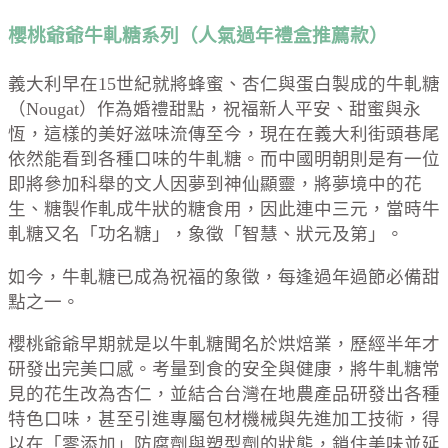
櫻桃爺爺牛軋糖系列（人氣過年禮盒推薦款）
義大利早在15世紀就將蜂蜜、杏仁與蛋白製成的牛軋糖
（Nougat）作為婚禮甜點，祝福新人平安、甜蜜與永
恆，這樣的美好滋味流傳至今，現在在義大利街頭巷尾
依然能看到各種口味的牛軋糖。而中國明朝則是有一位
即將參加科舉的文人因夢到神仙顯靈，將夢境中的花
生、糖製作軋成牛狀的糖食用，因此連中三元，當時牛
軋糖又名「功名糖」，象徵「智慧、狀元及第」。
如今，牛軋糖已成為祝福的象徵，每逢過年過節必備甜
點之一。
櫻桃爺爺早期就是以牛軋糖聞名於烘焙業，歷經半年才
研發出完美口感。考量到食的安全與健康，將牛軋糖常
見的花生改為杏仁，並結合台灣在地農產品研發出各種
特色口味，甚至引進專屬包材機械與先進加工技術，得
以在「零添加」防腐劑與塑型劑的狀態，鎖住美味並延