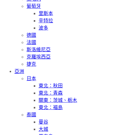
葡萄牙
里斯本
辛特拉
波多
德國
法國
斯洛維尼亞
克羅埃西亞
捷克
亞洲
日本
東北：秋田
東北：青森
關東：茨城、栃木
東北：福島
泰國
曼谷
大城