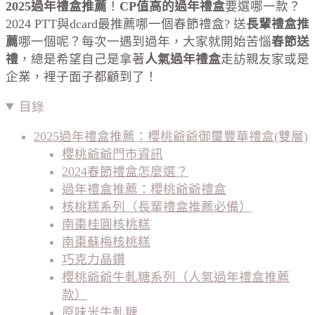
2025
過年禮盒推薦
！
CP
值高的過年禮盒
要選哪一款？
2024 PTT與dcard最推薦哪一個春節禮盒? 送
長輩禮盒推
薦
哪一個呢？每次一遇到過年，大家就開始苦惱
春節送
禮
，總是希望自己是拿著
人氣過年禮盒
走訪親友家或是
企業，裡子面子都顧到了！
目錄
2025過年禮盒推薦：櫻桃爺爺御璽豐華禮盒(雙層)
櫻桃爺爺門市資訊
2024春節禮盒怎麼選？
過年禮盒推薦：櫻桃爺爺禮盒
核桃糕系列（長輩禮盒推薦必備）
南棗桂圓核桃糕
南棗蘇梅核桃糕
巧克力晶鑽
櫻桃爺爺牛軋糖系列（人氣過年禮盒推薦
款）
原味米牛軋糖