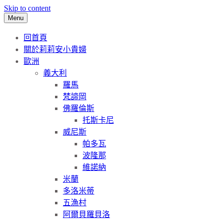
Skip to content
Menu
回首頁
關於莉莉安小貴婦
歐洲
義大利
羅馬
梵諦岡
佛羅倫斯
托斯卡尼
威尼斯
帕多瓦
波隆那
維諾納
米蘭
多洛米蒂
五漁村
阿爾貝羅貝洛