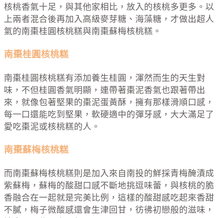
核桃香氣十足，與其他家相比，放入的核桃多更多。
以
上兩者混合後再加入高級麥芽糖、海藻糖，才做出超人
氣的南棗桂圓核桃糕與南棗蘇梅核桃糕。
南棗桂圓核桃糕
南棗桂圓核桃糕有添加養生桂圓，渾然而生的天生對
味，不但桂圓香氣明顯，連帶著棗泥香氣也跟著帶出
來，就像包著堅果的棗泥蛋黃酥，擁有那樣滑順口感，
每一口還能吃到堅果，軟硬適中的彈牙感，大大滿足了
愛吃棗泥或核桃糕的人。
南棗蘇梅核桃糕
而南棗蘇梅核桃糕
則是加入來自南投的鮮採青梅醃漬成
紫蘇梅，蘇梅的酸甜口感不斷地挑逗味蕾，與核桃的脆
香融合在一起就是完美比例，這樣的酸甜感吃起來香甜
不膩，梅子微酸感還會生津回甘，彷彿初戀般的滋味，