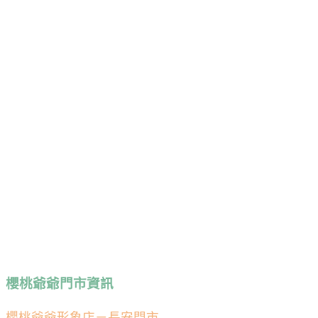
櫻桃爺爺門市資訊
櫻桃爺爺形象店－長安門市