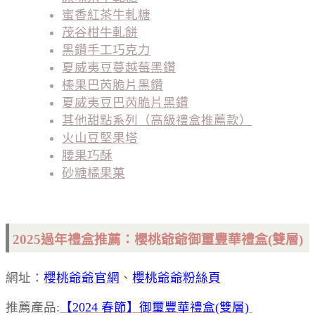
蜜香紅茶牛軋糖
茂谷柑牛軋餅
黑鑽手工巧克力
夏威夷豆蔓越莓黑鑽
榛果巴芮脆片黑鑽
夏威夷豆巴芮脆片黑鑽
其他甜點系列（高級禮盒推薦款）
火山豆堅果塔
腰果巧酥
砂糖橘果菓
2025
過年禮盒推薦：櫻桃爺爺御璽豐華禮盒(雙層)
網址：
櫻桃爺爺官網
、
櫻桃爺爺粉絲頁
推薦產品:
【2024 春節】御璽豐華禮盒(雙層)