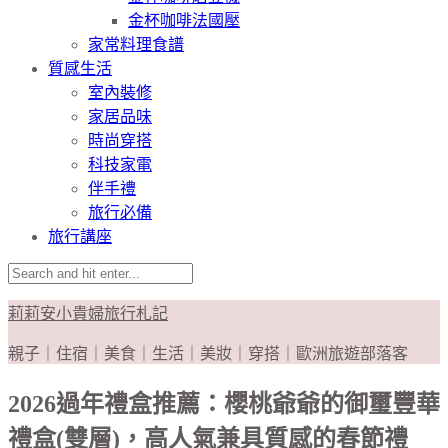
金杯咖啡法國壓
家常料理食譜
質感生活
室內裝修
家居品味
時尚穿搭
科技家電
伴手禮
旅行必備
旅行講座
莉莉安小貴婦旅行札記
親子｜住宿｜美食｜生活｜美妝｜穿搭｜歐洲旅遊部落客
2026過年禮盒推薦：櫻桃爺爺的御璽豐華
禮盒(雙層)，高人氣兼具質感的春節禮