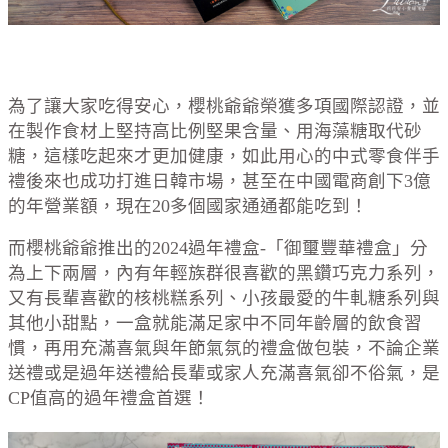
為了讓大家吃得安心，櫻桃爺爺榮獲多項國際認證，並
在製作食材上堅持高比例堅果含量、用海藻糖取代砂
糖，這樣吃起來才更加健康，如此用心的中式零食伴手
禮後來也成功打進日韓市場，甚至在中國電商創下3億
的年營業額，現在20多個國家通通都能吃到！
而櫻桃爺爺推出的2024過年禮盒-「御璽豐華禮盒」分
為上下兩層，內有年輕族群很喜歡的黑鑽巧克力系列，
又有長輩喜歡的核桃糕系列、小孩最愛的牛軋糖系列與
其他小甜點，一盒就能滿足家中不同年齡層的飲食習
慣，再用充滿喜氣與年節氣氛的禮盒做包裝，不論企業
送禮或是過年送禮給長輩或家人充滿喜氣卻不俗氣，是
CP值高的過年禮盒首選！