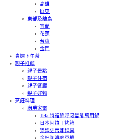
高雄
屏東
東部及離島
宜蘭
花蓮
台東
金門
貴婦下午茶
親子推薦
親子景點
親子住宿
親子餐廳
親子好物
烹飪料理
廚房家電
Tefal特福鮮呼吸智能萬用鍋
日本阿拉丁烤箱
樂鍋史蒂娜鍋具
金杯咖啡磨豆機