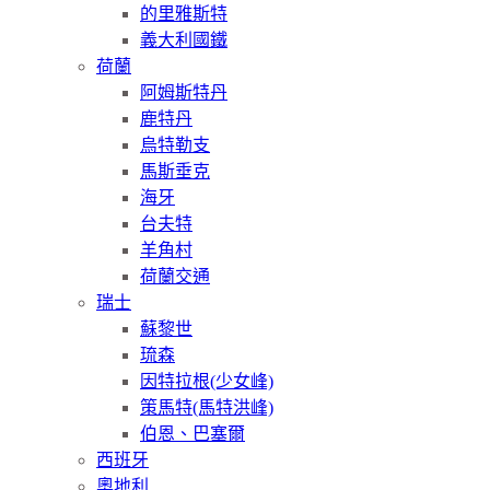
的里雅斯特
義大利國鐵
荷蘭
阿姆斯特丹
鹿特丹
烏特勒支
馬斯垂克
海牙
台夫特
羊角村
荷蘭交通
瑞士
蘇黎世
琉森
因特拉根(少女峰)
策馬特(馬特洪峰)
伯恩、巴塞爾
西班牙
奧地利