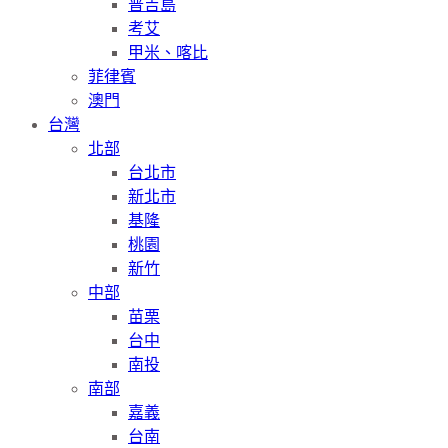
普吉島
考艾
甲米、喀比
菲律賓
澳門
台灣
北部
台北市
新北市
基隆
桃園
新竹
中部
苗栗
台中
南投
南部
嘉義
台南