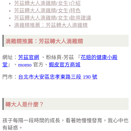
芳茲轉大人滴雞精(女生)介紹
芳茲轉大人滴雞精(女生)特色
芳茲轉大人滴雞精(女生)飲用建議
滴雞精推薦：芳茲轉大人滴雞精
滴雞精推薦：芳茲轉大人滴雞精
網址：
芳茲官網
、粉絲頁-芳茲 『
花妞的健康小殿
堂
』、
momo
官方、
蝦皮官方商城
門市：
台北市大安區忠孝東路三段 190 號
轉大人是什麼？
孩子每隔一段時間的成長，看著她慢慢發育，我心中也
有疑惑。