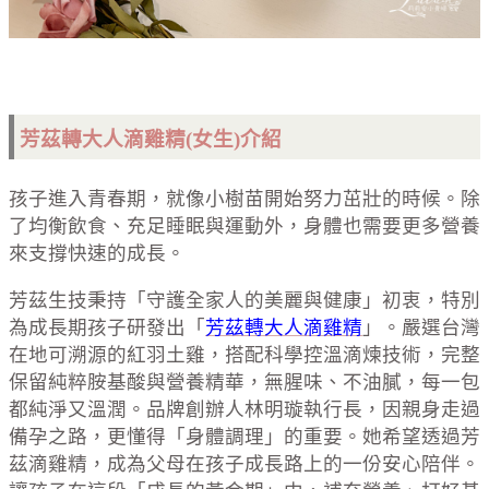
芳茲轉大人滴雞精(女生)介紹
孩子進入青春期，就像小樹苗開始努力茁壯的時候。除
了均衡飲食、充足睡眠與運動外，身體也需要更多營養
來支撐快速的成長。
芳茲生技秉持「守護全家人的美麗與健康」初衷，特別
為成長期孩子研發出「
芳茲轉大人滴雞精
」。嚴選台灣
在地可溯源的紅羽土雞，搭配科學控溫滴煉技術，完整
保留純粹胺基酸與營養精華，無腥味、不油膩，每一包
都純淨又溫潤。品牌創辦人林明璇執行長，因親身走過
備孕之路，更懂得「身體調理」的重要。她希望透過芳
茲滴雞精，成為父母在孩子成長路上的一份安心陪伴。