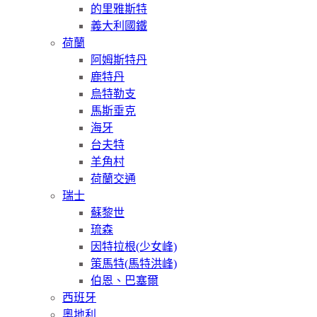
的里雅斯特
義大利國鐵
荷蘭
阿姆斯特丹
鹿特丹
烏特勒支
馬斯垂克
海牙
台夫特
羊角村
荷蘭交通
瑞士
蘇黎世
琉森
因特拉根(少女峰)
策馬特(馬特洪峰)
伯恩、巴塞爾
西班牙
奧地利