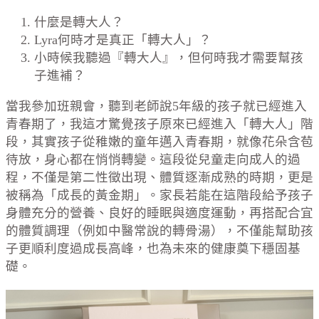
什麼是轉大人？
Lyra何時才是真正「轉大人」？
小時候我聽過『轉大人』，但何時我才需要幫孩
子進補？
當我參加班親會，聽到老師說5年級的孩子就已經進入
青春期了，我這才驚覺孩子原來已經進入「轉大人」階
段，其實孩子從稚嫩的童年邁入青春期，就像花朵含苞
待放，身心都在悄悄轉變。這段從兒童走向成人的過
程，不僅是第二性徵出現、體質逐漸成熟的時期，更是
被稱為「成長的黃金期」。家長若能在這階段給予孩子
身體充分的營養、良好的睡眠與適度運動，再搭配合宜
的體質調理（例如中醫常說的轉骨湯），不僅能幫助孩
子更順利度過成長高峰，也為未來的健康奠下穩固基
礎。