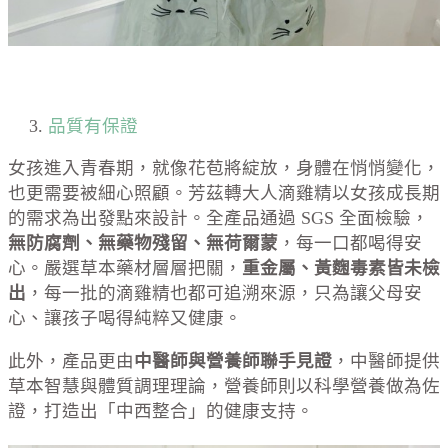
品質有保證
女孩進入青春期，就像花苞將綻放，身體在悄悄變化，
也更需要被細心照顧。芳茲轉大人滴雞精以女孩成長期
的需求為出發點來設計。全產品通過 SGS 全面檢驗，
無防腐劑、無藥物殘留、無荷爾蒙
，每一口都喝得安
心。嚴選草本藥材層層把關，
重金屬、黃麴毒素皆未檢
出
，每一批的滴雞精也都可追溯來源，只為讓父母安
心、讓孩子喝得純粹又健康。
此外，產品更由
中醫師與營養師聯手見證
，中醫師提供
草本智慧與體質調理理論，營養師則以科學營養做為佐
證，打造出「中西整合」的健康支持。