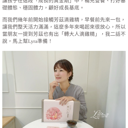
讓孩子在這段「成長的黃金期」中，補充營養、
打好基
礎體態、穩固
體力，顧好成長基底。
而我們幾年前開始接觸芳茲滴雞精，早餐前先來一包，
讓我們整天活力滿滿，這麼多年來喝起來很放心，所以
當朋友一提到芳茲也有出「轉大人滴雞精」，我二話不
說，馬上幫Lyra準備！