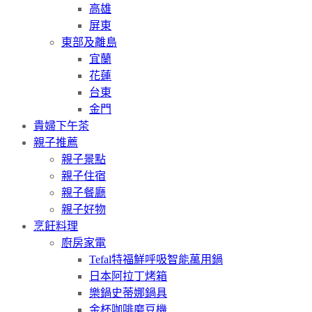
高雄
屏東
東部及離島
宜蘭
花蓮
台東
金門
貴婦下午茶
親子推薦
親子景點
親子住宿
親子餐廳
親子好物
烹飪料理
廚房家電
Tefal特福鮮呼吸智能萬用鍋
日本阿拉丁烤箱
樂鍋史蒂娜鍋具
金杯咖啡磨豆機