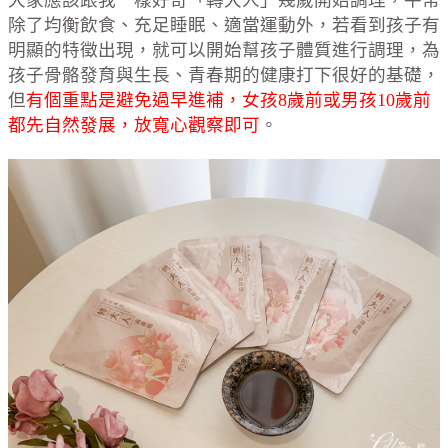
大家應該跟我一樣好奇「轉大人」幾歲開始調理，平常
除了均衡飲食、充足睡眠、適當運動外，若看到孩子有
明顯的特徵出現，就可以開始幫孩子體質進行調理，為
孩子骨骼發育與生長、青春期的健康打下很好的基礎，
但
有個重點是避免過早進補，女孩8歲前或男孩10歲前
都
先自然發展，放寬心觀察即可
。