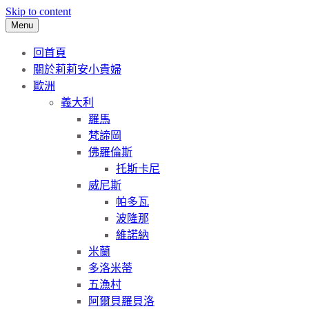
Skip to content
Menu
回首頁
關於莉莉安小貴婦
歐洲
義大利
羅馬
梵諦岡
佛羅倫斯
托斯卡尼
威尼斯
帕多瓦
波隆那
維諾納
米蘭
多洛米蒂
五漁村
阿爾貝羅貝洛