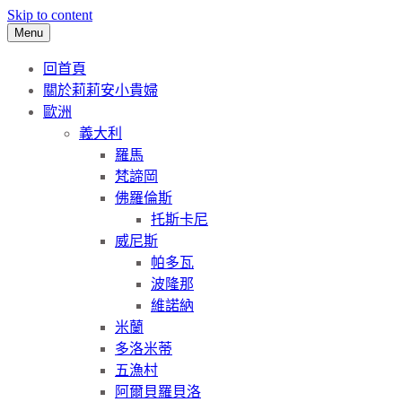
Skip to content
Menu
回首頁
關於莉莉安小貴婦
歐洲
義大利
羅馬
梵諦岡
佛羅倫斯
托斯卡尼
威尼斯
帕多瓦
波隆那
維諾納
米蘭
多洛米蒂
五漁村
阿爾貝羅貝洛