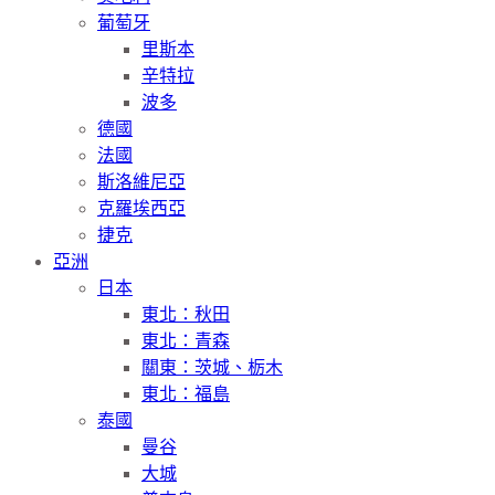
葡萄牙
里斯本
辛特拉
波多
德國
法國
斯洛維尼亞
克羅埃西亞
捷克
亞洲
日本
東北：秋田
東北：青森
關東：茨城、栃木
東北：福島
泰國
曼谷
大城