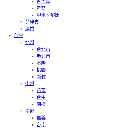
普吉島
考艾
甲米、喀比
菲律賓
澳門
台灣
北部
台北市
新北市
基隆
桃園
新竹
中部
苗栗
台中
南投
南部
嘉義
台南