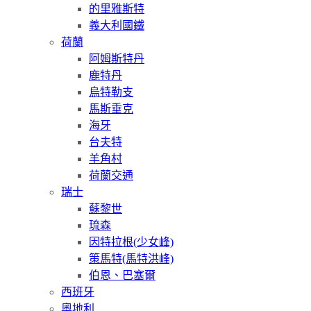
的里雅斯特
義大利國鐵
荷蘭
阿姆斯特丹
鹿特丹
烏特勒支
馬斯垂克
海牙
台夫特
羊角村
荷蘭交通
瑞士
蘇黎世
琉森
因特拉根(少女峰)
策馬特(馬特洪峰)
伯恩、巴塞爾
西班牙
奧地利