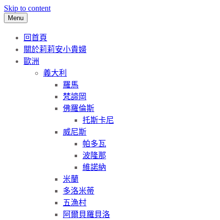
Skip to content
Menu
回首頁
關於莉莉安小貴婦
歐洲
義大利
羅馬
梵諦岡
佛羅倫斯
托斯卡尼
威尼斯
帕多瓦
波隆那
維諾納
米蘭
多洛米蒂
五漁村
阿爾貝羅貝洛