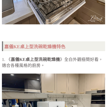
嘉儀KE桌上型洗碗
乾燥
機特色
1. 《
嘉儀
KE
桌上型洗碗乾燥機
》全白外觀極簡好看，
適合各種風格的廚房。