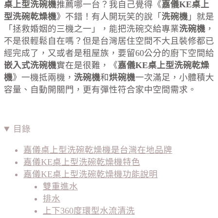
桌上型洗碗機
推薦哪一台？我自己覺得《
嘉儀
KE
桌上
型洗碗乾燥機
》不錯！有人開玩笑的說「
洗碗機
」就是
「拯救婚姻的三機之一」，能把洗碗交給專業
洗碗機
，
不是很輕鬆自在嗎？但是台灣居住空間不大且裝修都已
經完成了，又或者是租屋族，要留60公分的廚下空間給
嵌入式
洗碗機
實在是很難，《
嘉儀
KE
桌上型洗碗乾燥
機
》一機抵兩機，
洗碗機
和
烘碗機
一次滿足，小體積大
容量、自動開關門，更有彈性符合家中空間需求。
目錄
嘉儀桌上型洗碗乾燥機是台灣在地品牌
嘉儀KE桌上型洗碗乾燥機特色
嘉儀KE桌上型洗碗乾燥機功能說明
雙重進水
排水
上下360度環型水流清洗