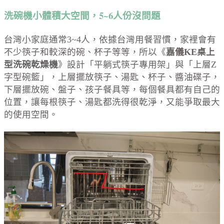
洗碗機小體積大空間，5~6
人份沒問題
台灣小家庭通常3~4人，依據台灣用餐習慣，家裡會有
不少筷子和較深的碗、杯子等等，所以《
嘉儀
KE桌上
型洗碗乾燥機
》設計「平躺式筷子專用架」與「上層Z
字型碗籃」，上層擺放筷子、湯匙、杯子、醬油碟子，
下層擺放碗、盤子、孩子餐具等，每個餐具都有自己的
位置，讓每根筷子、湯匙都洗得很乾淨，又能爭取最大
的使用空間。