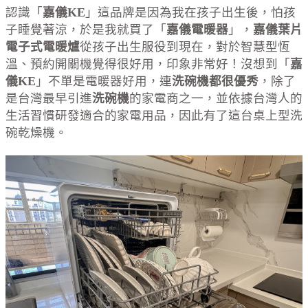
認識「
嘉儀KE
」這品牌是因為我在孩子出生後，怕孩
子睡覺著涼，於是我就買了「
嘉儀電暖器
」，
嘉儀葉片
電子式電暖爐
從孩子出生服役到現在，對於智慧型恆
溫、預約開關機覺得很好用，印象非常好！沒想到「
嘉
儀KE
」不單是電暖器好用，連
洗碗機都很優秀
，除了
是台灣最早引進
洗碗機
的家電商之一，並依據台灣人的
生活習慣研發適合的家電用品，因此有了這台桌上型洗
碗乾燥機。