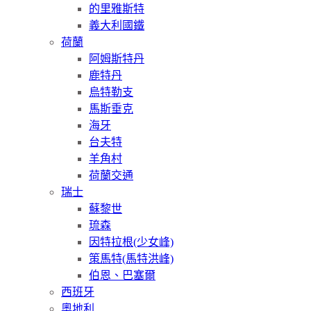
的里雅斯特
義大利國鐵
荷蘭
阿姆斯特丹
鹿特丹
烏特勒支
馬斯垂克
海牙
台夫特
羊角村
荷蘭交通
瑞士
蘇黎世
琉森
因特拉根(少女峰)
策馬特(馬特洪峰)
伯恩、巴塞爾
西班牙
奧地利