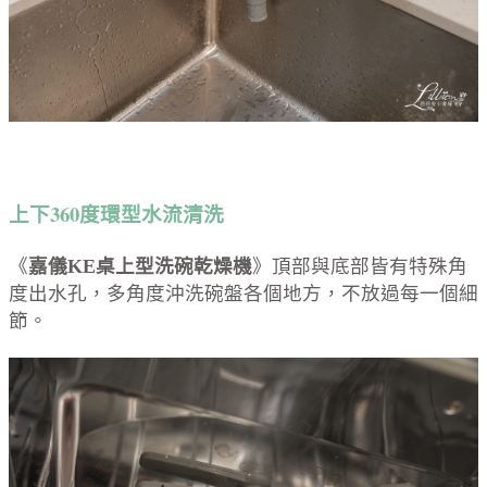
上下360度環型水流清洗
《
嘉儀
KE桌上型洗碗乾燥機
》頂部與底部皆有特殊角
度出水孔，多角度沖洗碗盤各個地方，不放過每一個細
節。