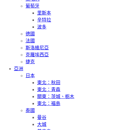
葡萄牙
里斯本
辛特拉
波多
德國
法國
斯洛維尼亞
克羅埃西亞
捷克
亞洲
日本
東北：秋田
東北：青森
關東：茨城、栃木
東北：福島
泰國
曼谷
大城