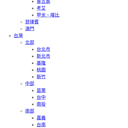
普吉島
考艾
甲米、喀比
菲律賓
澳門
台灣
北部
台北市
新北市
基隆
桃園
新竹
中部
苗栗
台中
南投
南部
嘉義
台南