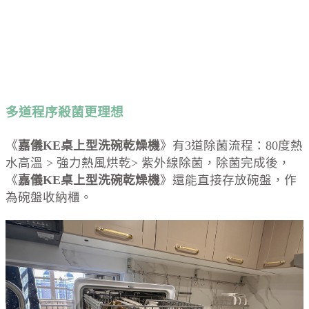
多道程序殺菌更理想
《
嘉儀KE桌上型洗碗乾燥機
》有3道除菌流程：80度熱
水高溫 > 強力熱風烘乾> 紫外線除菌，
除菌完成後，
《
嘉儀KE桌上型洗碗乾燥機
》
還能直接
存放碗盤，作
為碗盤收納櫃。