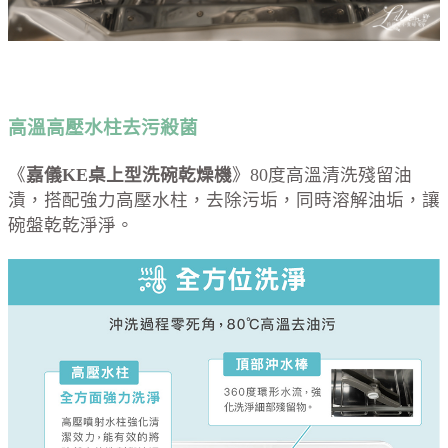
高溫高壓水柱去污殺菌
《
嘉儀
KE桌上型洗碗
乾燥
機
》80度高溫清洗殘留油
漬，搭配強力高壓水柱，去除污垢，同時溶解油垢，讓
碗盤乾乾淨淨。