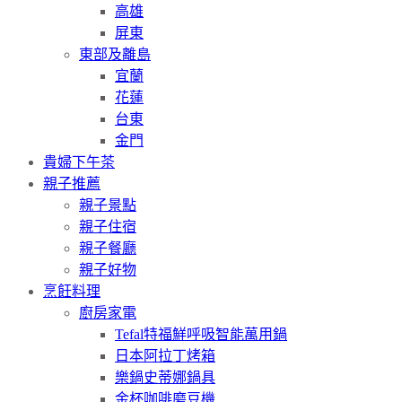
高雄
屏東
東部及離島
宜蘭
花蓮
台東
金門
貴婦下午茶
親子推薦
親子景點
親子住宿
親子餐廳
親子好物
烹飪料理
廚房家電
Tefal特福鮮呼吸智能萬用鍋
日本阿拉丁烤箱
樂鍋史蒂娜鍋具
金杯咖啡磨豆機