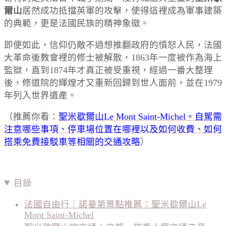
爾山
居然成功抵擋英軍的攻擊，使得這裡成為軍事建築
的典範，更是法國民族的精神象徵。
即便如此，信仰仍敵不過想推翻政府的憤怒人民，法國
大革命後教會裡的修士被解散，1863年一度被作為海上
監獄，直到1874年才真正被受重視，經過一番大整理
後，修道院的輝煌才又重新回歸到世人面前，並在1979
年列入世界遺產。
（推薦你看：
聖米歇爾山Le Mont Saint-Michel。自駕需
注意哪些事項、停車場位置在哪裡以及如何收費、如何
搭乘免費接駁車等相關的交通攻略
）
目錄
法國自由行｜諾曼第景點推薦：聖米歇爾山Le
Mont Saint-Michel