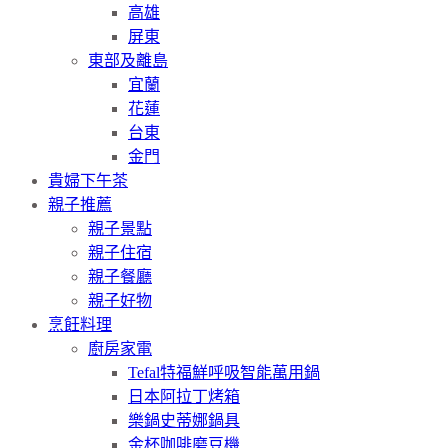
高雄
屏東
東部及離島
宜蘭
花蓮
台東
金門
貴婦下午茶
親子推薦
親子景點
親子住宿
親子餐廳
親子好物
烹飪料理
廚房家電
Tefal特福鮮呼吸智能萬用鍋
日本阿拉丁烤箱
樂鍋史蒂娜鍋具
金杯咖啡磨豆機