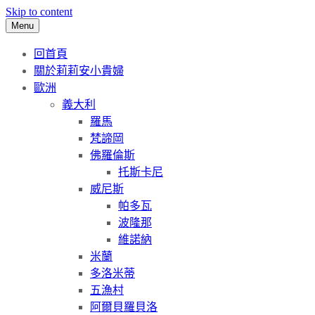
Skip to content
Menu
回首頁
關於莉莉安小貴婦
歐洲
義大利
羅馬
梵諦岡
佛羅倫斯
托斯卡尼
威尼斯
帕多瓦
波隆那
維諾納
米蘭
多洛米蒂
五漁村
阿爾貝羅貝洛