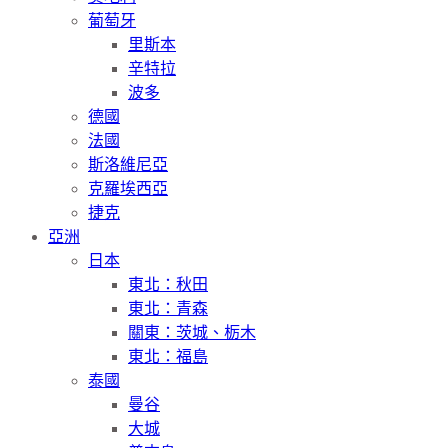
葡萄牙
里斯本
辛特拉
波多
德國
法國
斯洛維尼亞
克羅埃西亞
捷克
亞洲
日本
東北：秋田
東北：青森
關東：茨城、栃木
東北：福島
泰國
曼谷
大城