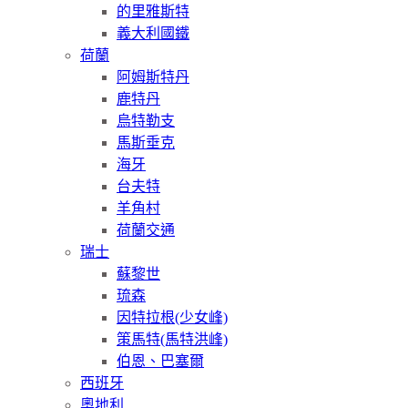
的里雅斯特
義大利國鐵
荷蘭
阿姆斯特丹
鹿特丹
烏特勒支
馬斯垂克
海牙
台夫特
羊角村
荷蘭交通
瑞士
蘇黎世
琉森
因特拉根(少女峰)
策馬特(馬特洪峰)
伯恩、巴塞爾
西班牙
奧地利