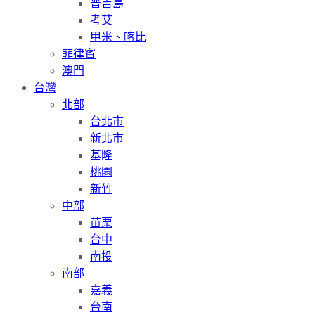
普吉島
考艾
甲米、喀比
菲律賓
澳門
台灣
北部
台北市
新北市
基隆
桃園
新竹
中部
苗栗
台中
南投
南部
嘉義
台南