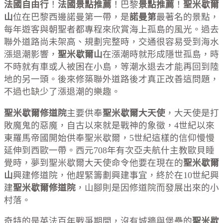
法國自由行
！
法國景點推薦
！巴黎
景點推薦
！
聖米歇爾
山
位在巴黎西邊諾曼第一帶，是
諾曼第
最著名的景點，
每年遊客與朝聖者都專程來欣賞海上孤島的風光。過去
聯外道路尚未架高、規劃完整時，交通很容易受到海水
漲退潮影響，
聖米歇爾山
在漲潮時就形成隱世孤島，時
不時就有車或人被困在小島，等潮水退去才能再回到陸
地的另一頭。後來修築聯外道路後才真正改善這問題，
不過也缺少了漲退潮的樂趣。
聖米歇爾修道院
主要供奉
聖米歇爾大天使
，大天使是打
敗魔鬼的惡魔，自古以來就是戰神的象徵，4世紀以來
東羅馬帝國開始供奉聖米歇爾，5世紀這樣的信仰慢慢
延伸到西歐一帶。西元708年有次亞夫航什主教歐貝睡
覺時，夢到聖米歇爾大天使命令他要在現在的
聖米歇爾
山
興建修道院，他趕緊籌劃興建事宜，終於在10世紀興
建
聖米歇爾修道院
，山腳則是因修道院而發展出來的小
村落。
奇特的是英法百年戰爭期間，沒有城牆與堡壘的
聖米歇