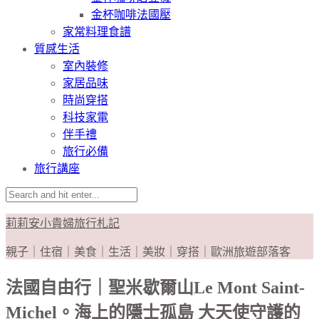
金杯咖啡法國壓
家常料理食譜
質感生活
室內裝修
家居品味
時尚穿搭
科技家電
伴手禮
旅行必備
旅行講座
莉莉安小貴婦旅行札記
親子｜住宿｜美食｜生活｜美妝｜穿搭｜歐洲旅遊部落客
法國自由行｜聖米歇爾山Le Mont Saint-
Michel。海上的隱士孤島 大天使守護的