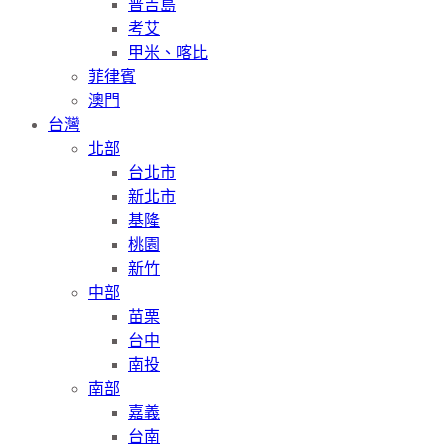
普吉島
考艾
甲米、喀比
菲律賓
澳門
台灣
北部
台北市
新北市
基隆
桃園
新竹
中部
苗栗
台中
南投
南部
嘉義
台南