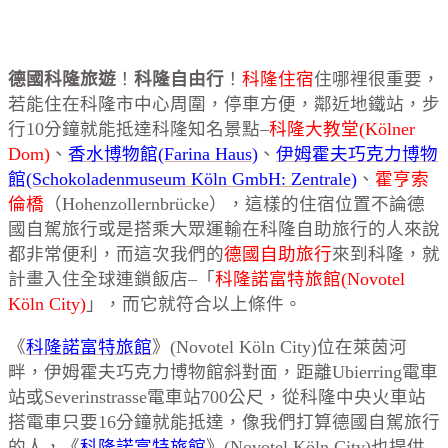
德國科隆旅遊
！
科隆自由行
！
科隆住宿
住哪裡很重要，
若能住在科隆市中心周圍，停車方便，鄰近地鐵站，步
行10分鐘就能抵達科隆知名景點–
科隆大教堂(Kölner
Dom)
、
香水博物館(Farina Haus)
、
伊姆霍夫巧克力博物
館(Schokoladenmuseum Köln GmbH: Zentrale)
、
霍亨索
倫橋
（Hohenzollernbrücke），這樣的住宿位置不論德
國自駕旅行或是搭乘大眾運輸在科隆自助旅行的人來說
都非常便利，而這次我們的
德國自助旅行
來到科隆，就
計畫入住全球連鎖飯店–「
科隆諾富特旅館(Novotel
Köln City)
」，而它就符合以上條件。
《
科隆諾富特旅館
》(Novotel Köln City)位在萊茵河
畔，伊姆霍夫巧克力博物館斜對面，距離Ubierring電車
站或Severinstrasse電車站700公尺，從科隆中央火車站
搭電車只要16分鐘就能抵達，像我們打算德國自駕旅行
的人，《
科隆諾富特旅館
》(Novotel Köln City)也提供