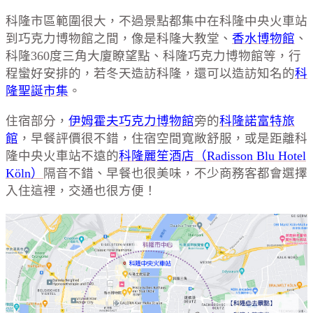
科隆市區範圍很大，不過景點都集中在科隆中央火車站
到巧克力博物館之間，像是科隆大教堂、
香水博物館
、
科隆360度三角大廈瞭望點、科隆巧克力博物館等，行
程蠻好安排的，若冬天造訪科隆，還可以造訪知名的
科
隆聖誕市集
。
住宿部分，
伊姆霍夫巧克力博物館
旁的
科隆諾富特旅
館
，早餐評價很不錯，住宿空間寬敞舒服，或是距離科
隆中央火車站不遠的
科隆麗笙酒店（Radisson Blu Hotel
Köln）
隔音不錯、早餐也很美味，不少商務客都會選擇
入住這裡，交通也很方便！