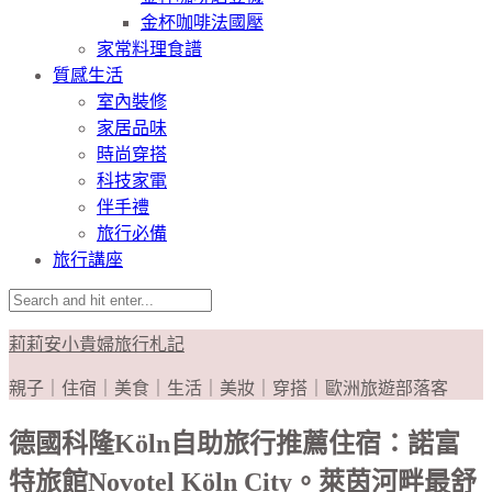
金杯咖啡法國壓
家常料理食譜
質感生活
室內裝修
家居品味
時尚穿搭
科技家電
伴手禮
旅行必備
旅行講座
莉莉安小貴婦旅行札記
親子｜住宿｜美食｜生活｜美妝｜穿搭｜歐洲旅遊部落客
德國科隆Köln自助旅行推薦住宿：諾富
特旅館Novotel Köln City。萊茵河畔最舒