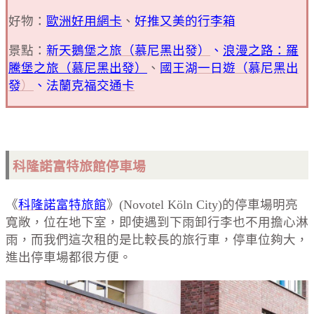
好物：
歐洲好用網卡
、
好推又美的行李箱
景點：
新天鵝堡之旅（慕尼黑出發）
、
浪漫之路：羅
騰堡之旅（慕尼黑出發）
、
國王湖一日遊（慕尼黑出
發
）
、
法蘭克福交通卡
科隆諾富特旅館停車場
《
科隆諾富特旅館
》(Novotel Köln City)的停車場明亮
寬敞，位在地下室，即使遇到下雨卸行李也不用擔心淋
雨，而我們這次租的是比較長的旅行車，停車位夠大，
進出停車場都很方便。