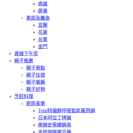
高雄
屏東
東部及離島
宜蘭
花蓮
台東
金門
貴婦下午茶
親子推薦
親子景點
親子住宿
親子餐廳
親子好物
烹飪料理
廚房家電
Tefal特福鮮呼吸智能萬用鍋
日本阿拉丁烤箱
樂鍋史蒂娜鍋具
金杯咖啡磨豆機