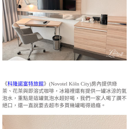
《
科隆諾富特旅館
》(Novotel Köln City)房內提供綠
茶、花茶與即溶式咖啡，冰箱裡還有提供一罐冰涼的氣
泡水，重點是這罐氣泡水超好喝，我們一家人喝了讚不
絕口，還一直說要去超市多買幾罐喝得過癮。