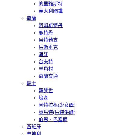
的里雅斯特
義大利國鐵
荷蘭
阿姆斯特丹
鹿特丹
烏特勒支
馬斯垂克
海牙
台夫特
羊角村
荷蘭交通
瑞士
蘇黎世
琉森
因特拉根(少女峰)
策馬特(馬特洪峰)
伯恩、巴塞爾
西班牙
奧地利