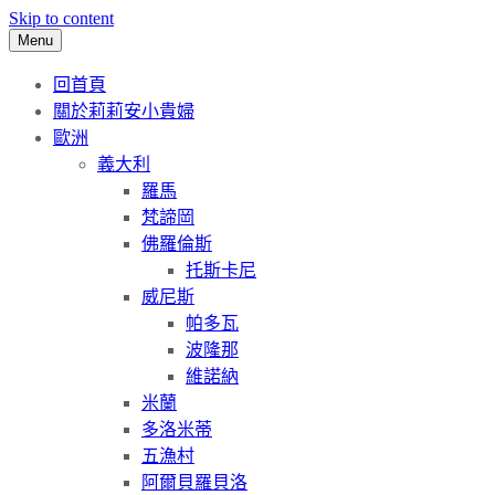
Skip to content
Menu
回首頁
關於莉莉安小貴婦
歐洲
義大利
羅馬
梵諦岡
佛羅倫斯
托斯卡尼
威尼斯
帕多瓦
波隆那
維諾納
米蘭
多洛米蒂
五漁村
阿爾貝羅貝洛