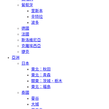
葡萄牙
里斯本
辛特拉
波多
德國
法國
斯洛維尼亞
克羅埃西亞
捷克
亞洲
日本
東北：秋田
東北：青森
關東：茨城、栃木
東北：福島
泰國
曼谷
大城