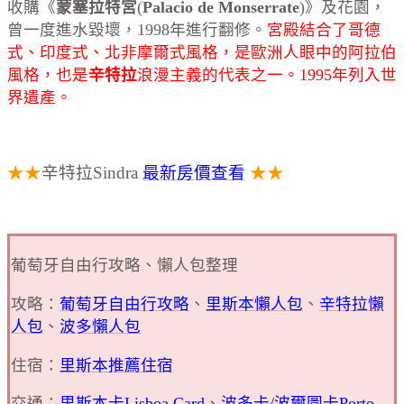
收購《
蒙塞拉特宮
(
Palacio de Monserrate
)》及花園，
曾一度進水毀壞，1998年進行翻修。
宮殿結合了哥德
式、印度式、北非摩爾式風格，是歐洲人眼中的阿拉伯
風格，也是
辛特拉
浪漫主義的代表之一。1995年列入世
界遺產。
★★
辛特拉Sindra
最新房價查看
★★
葡萄牙自由行攻略、懶人包整理
攻略：
葡萄牙自由行攻略
、
里斯本懶人包
、
辛特拉懶
人包
、
波多懶人包
住宿：
里斯本推薦住宿
交通：
里斯本卡Lisboa Card
、
波多卡/波爾圖卡Porto