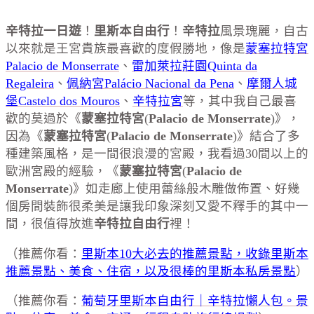
辛特拉一日遊
！
里斯本自由行
！
辛特拉
風景瑰麗，自古
以來就是王宮貴族最喜歡的度假勝地，像是
蒙塞拉特宮
Palacio de Monserrate
、
雷加萊拉莊園Quinta da
Regaleira
、
佩納宮Palácio Nacional da Pena
、
摩爾人城
堡Castelo dos Mouros
、
辛特拉宮
等，其中我自己最喜
歡的莫過於《
蒙塞拉特宮
(
Palacio de Monserrate
)》，
因為《
蒙塞拉特宮
(
Palacio de Monserrate
)》結合了多
種建築風格，是一間很浪漫的宮殿，我看過30間以上的
歐洲宮殿的經驗，《
蒙塞拉特宮
(
Palacio de
Monserrate
)》如走廊上使用蕾絲般木雕做佈置、好幾
個房間裝飾很柔美是讓我印象深刻又愛不釋手的其中一
間，很值得放進
辛特拉自由行
裡！
（推薦你看：
里斯本10大必去的推薦景點，收錄里斯本
推薦景點、美食、住宿，以及很棒的里斯本私房景點
）
（推薦你看：
葡萄牙里斯本自由行｜辛特拉懶人包。景