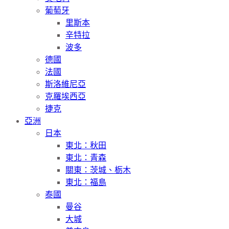
葡萄牙
里斯本
辛特拉
波多
德國
法國
斯洛維尼亞
克羅埃西亞
捷克
亞洲
日本
東北：秋田
東北：青森
關東：茨城、栃木
東北：福島
泰國
曼谷
大城