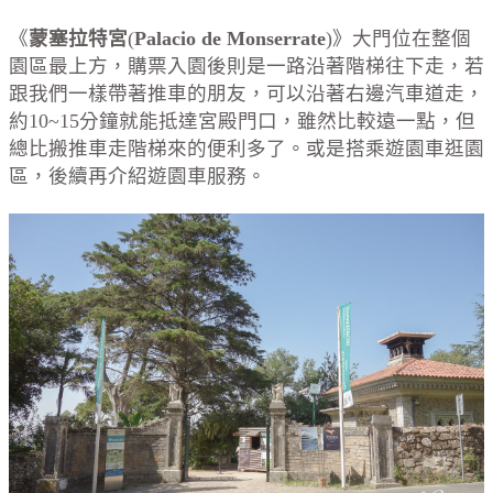
《
蒙塞拉特宮
(
Palacio de Monserrate
)》大門位在整個
園區最上方，購票入園後則是一路沿著階梯往下走，若
跟我們一樣帶著推車的朋友，可以沿著右邊汽車道走，
約10~15分鐘就能抵達宮殿門口，雖然比較遠一點，但
總比搬推車走階梯來的便利多了。或是搭乘遊園車逛園
區，後續再介紹遊園車服務。