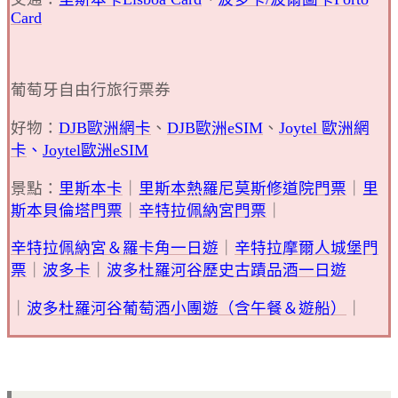
Card
葡萄牙自由行旅行票券
好物：
DJB歐洲網卡
、
DJB歐洲eSIM
、
Joytel 歐洲網
卡
、
Joytel歐洲eSIM
景點：
里斯本卡
｜
里斯本熱羅尼莫斯修道院門票
｜
里
斯本
貝倫塔門票
｜
辛特拉佩納宮門票
｜
辛特拉
佩納宮＆羅卡角一日遊
｜
辛特拉
摩爾人城堡門
票
｜
波多卡
｜
波多杜羅河谷歷史古蹟品酒一日遊
｜
波多杜羅河谷葡萄酒小團遊（含午餐＆遊船）
｜