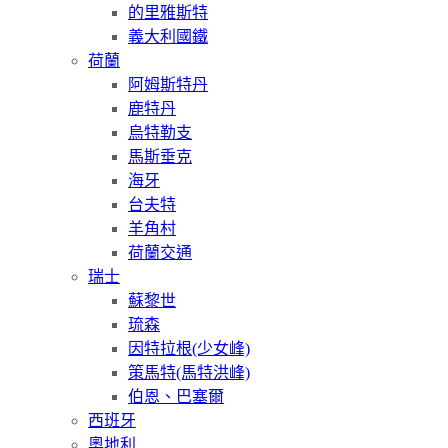
的里雅斯特
義大利國鐵
荷蘭
阿姆斯特丹
鹿特丹
烏特勒支
馬斯垂克
海牙
台夫特
羊角村
荷蘭交通
瑞士
蘇黎世
琉森
因特拉根(少女峰)
策馬特(馬特洪峰)
伯恩、巴塞爾
西班牙
奧地利