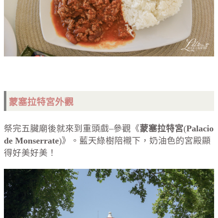
蒙塞拉特宮外觀
祭完五臟廟後就來到重頭戲–參觀《
蒙塞拉特宮
(
Palacio
de Monserrate
)》。藍天綠樹陪襯下，奶油色的宮殿顯
得好美好美！