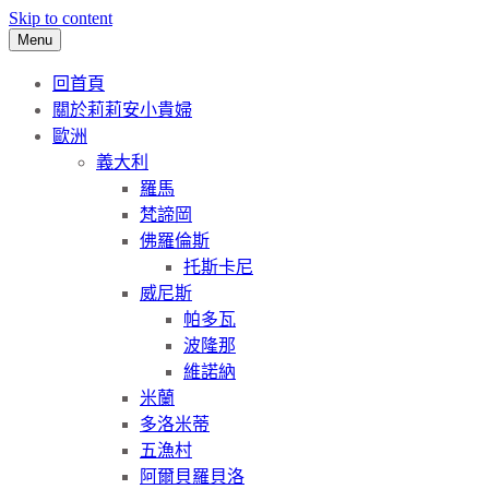
Skip to content
Menu
回首頁
關於莉莉安小貴婦
歐洲
義大利
羅馬
梵諦岡
佛羅倫斯
托斯卡尼
威尼斯
帕多瓦
波隆那
維諾納
米蘭
多洛米蒂
五漁村
阿爾貝羅貝洛