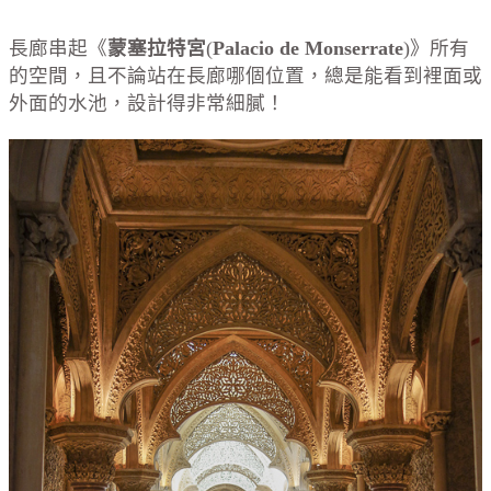
長廊串起《
蒙塞拉特宮
(
Palacio de Monserrate
)》所有
的空間，且不論站在長廊哪個位置，總是能看到裡面或
外面的水池，設計得非常細膩！