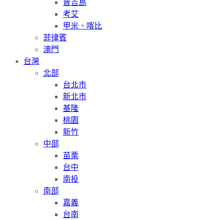
普吉島
考艾
甲米、喀比
菲律賓
澳門
台灣
北部
台北市
新北市
基隆
桃園
新竹
中部
苗栗
台中
南投
南部
嘉義
台南