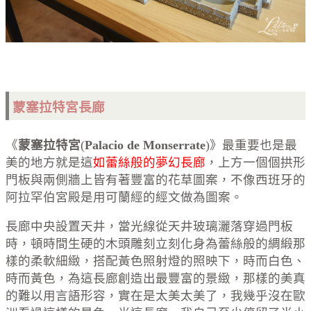
蒙塞拉特宮長廊
《
蒙塞拉特宮
(
Palacio de Monserrate
)》最重要也是最
美的地方就是這
如蕾絲般的夢幻長廊
，上方一個個拱形
門板與兩側牆上皆有著豐富的花草圖案，不像西班牙的
阿拉罕伯宮殿是用可蘭經的經文做為圖案。
長廊中央設置天井，當光線從天井玻璃灑落穿過門板
時，頓時間生硬的木頭雕刻立刻化身為蕾絲般的綢緞那
樣的柔軟細緻，搭配黃色照射燈的照映下，時而白色、
時而黃色，為這長廊創造出最豐富的景緻，那樣的美真
的難以用言語形容，實在是太美太美了，我幾乎沒在歐