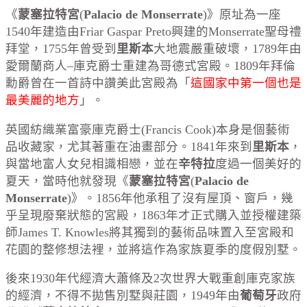
《
蒙塞拉特宮
(
Palacio de Monserrate
)》原址為一座
1540年建造由Friar Gaspar Preto興建的Monserrate聖母禮
拜堂，1755年曾受到
里斯本
大地震嚴重破壞，1789年由
愛爾蘭商人–庫克爵士重建為哥德式宮殿。1809年拜倫
勳爵曾在一首詩中讚美此宮殿為「
這國家中第一個也是
最美麗的地方
」。
英國紡織業富豪庫克爵士(Francis Cook)本身是個藝術
品收藏家，尤其著重在油畫部分。1841年來到
里斯本
，
與當地富人女兒相識相戀，並在
辛特拉
度過一個美好的
夏天，當時他就發現《
蒙塞拉特宮
(
Palacio de
Monserrate
)》。1856年他承租了沒有屋頂、窗戶，幾
乎呈現廢棄狀態的宮殿，1863年才正式購入並授權建築
師James T. Knowles將其獨到的藝術品味置入至宮殿和
花園的整修想法裡，並將這作為家族夏季的度假別墅。
後來1930年代經濟大蕭條及2次世界大戰重創庫克家族
的經濟，不得不拋售別墅與莊園，1949年由
葡萄牙
政府