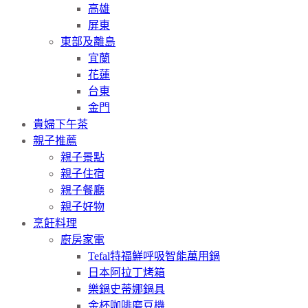
高雄
屏東
東部及離島
宜蘭
花蓮
台東
金門
貴婦下午茶
親子推薦
親子景點
親子住宿
親子餐廳
親子好物
烹飪料理
廚房家電
Tefal特福鮮呼吸智能萬用鍋
日本阿拉丁烤箱
樂鍋史蒂娜鍋具
金杯咖啡磨豆機