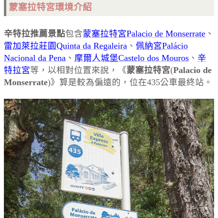
蒙塞拉特宮環境介紹
辛特拉推薦景點
包含
蒙塞拉特宮Palacio de Monserrate
、
雷加萊拉莊園Quinta da Regaleira
、
佩納宮Palácio
Nacional da Pena
、
摩爾人城堡Castelo dos Mouros
、
辛
特拉宮
等，以相對位置來說，《
蒙塞拉特宮
(
Palacio de
Monserrate
)》算是較為偏遠的，位在435公車最終站。