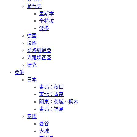
葡萄牙
里斯本
辛特拉
波多
德國
法國
斯洛維尼亞
克羅埃西亞
捷克
亞洲
日本
東北：秋田
東北：青森
關東：茨城、栃木
東北：福島
泰國
曼谷
大城