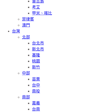
普吉島
考艾
甲米、喀比
菲律賓
澳門
台灣
北部
台北市
新北市
基隆
桃園
新竹
中部
苗栗
台中
南投
南部
嘉義
台南