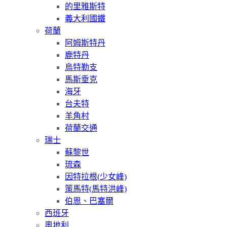
的里雅斯特
義大利國鐵
荷蘭
阿姆斯特丹
鹿特丹
烏特勒支
馬斯垂克
海牙
台夫特
羊角村
荷蘭交通
瑞士
蘇黎世
琉森
因特拉根(少女峰)
策馬特(馬特洪峰)
伯恩、巴塞爾
西班牙
奧地利