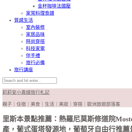
金杯咖啡法國壓
家常料理食譜
質感生活
室內裝修
家居品味
時尚穿搭
科技家電
伴手禮
旅行必備
旅行講座
莉莉安小貴婦旅行札記
親子｜住宿｜美食｜生活｜美妝｜穿搭｜歐洲旅遊部落客
里斯本景點推薦：熱羅尼莫斯修道院Mosteiro 
產，葡式蛋塔發源地，葡萄牙自由行推薦