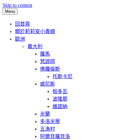
Skip to content
Menu
回首頁
關於莉莉安小貴婦
歐洲
義大利
羅馬
梵諦岡
佛羅倫斯
托斯卡尼
威尼斯
帕多瓦
波隆那
維諾納
米蘭
多洛米蒂
五漁村
阿爾貝羅貝洛