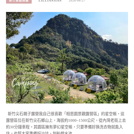
新竹景點推薦
LILLIANJIAN
2026-06-27
新竹尖石親子露營我自己很喜歡「相思園景觀露營區」的星空帳，這
露營區位在新竹尖石鄉山上，海拔約1000~1500公尺，從內灣老街上去
約30分鐘車程。其園區擁有夢幻星空帳，只要準備好換洗衣物就能入
住，也幫大家準備好沙坑、划船戲水池…