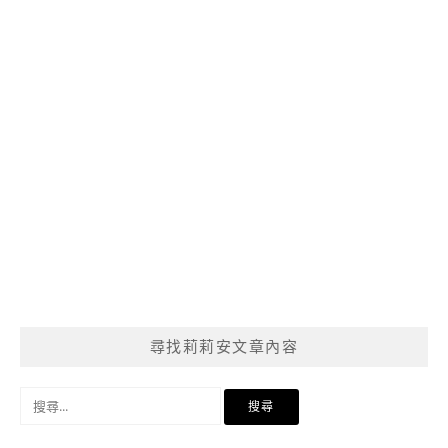
尋找莉莉安文章內容
搜
尋
關