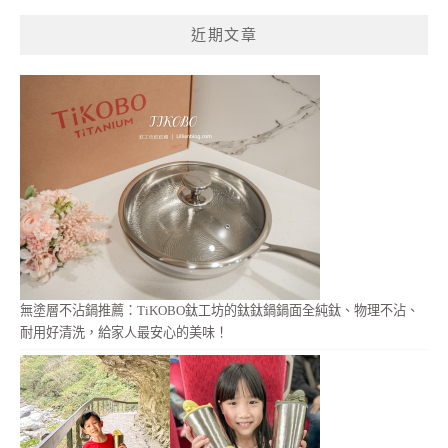
鍵
近期文章
字:
無塗層不沾鍋推薦：TiKOBO鈦工坊的鈦鈦鍋鍋面全純鈦、物理不沾、
耐用好清洗，給家人最安心的美味！