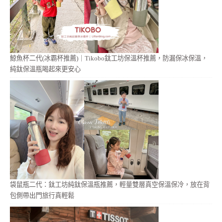
鯨魚杯二代(冰霸杯推薦)｜Tikobo鈦工坊保溫杯推薦，防漏保冰保溫，
純鈦保溫瓶喝起來更安心
袋鼠瓶二代：鈦工坊純鈦保溫瓶推薦，輕量雙層真空保溫保冷，放在背
包側帶出門旅行真輕鬆