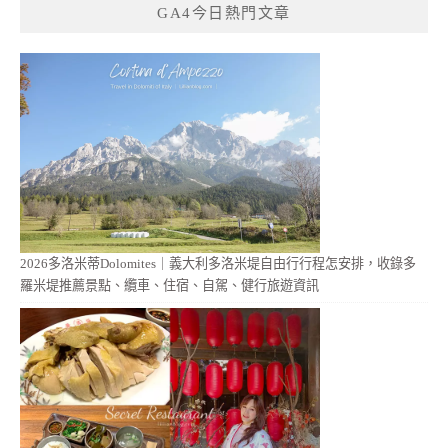
GA4今日熱門文章
2026多洛米蒂Dolomites｜義大利多洛米堤自由行行程怎安排，收錄多
羅米堤推薦景點、纜車、住宿、自駕、健行旅遊資訊