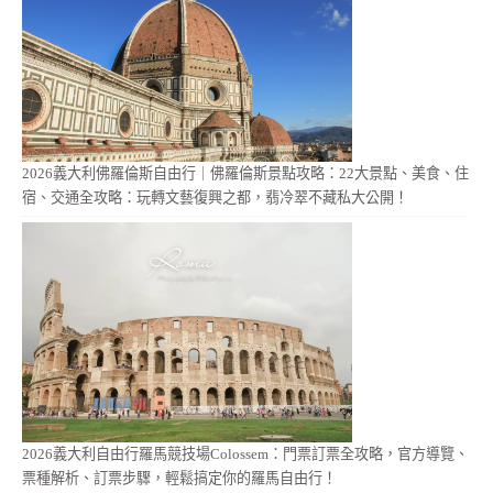
2026義大利佛羅倫斯自由行｜佛羅倫斯景點攻略：22大景點、美食、住
宿、交通全攻略：玩轉文藝復興之都，翡冷翠不藏私大公開！
2026義大利自由行羅馬競技場Colossem：門票訂票全攻略，官方導覽、
票種解析、訂票步驟，輕鬆搞定你的羅馬自由行！