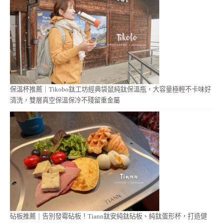
保溫杯推薦｜Tikobo鈦工坊經典袋鼠純鈦保溫瓶，大容量極輕不卡味好
清洗，雙層真空保溫保冷不殘留重金屬
砧板推薦｜告別發霉砧板！Tiann鈦安純鈦砧板、純鈦蛋形杯，打造健