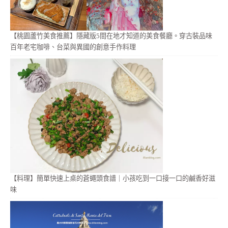
【桃園蘆竹美食推薦】隱藏版5間在地才知道的美食餐廳。穿古裝品味
百年老宅咖啡、台菜與異國的創意手作料理
【料理】簡單快速上桌的蒼蠅頭食譜｜小孩吃到一口接一口的鹹香好滋
味