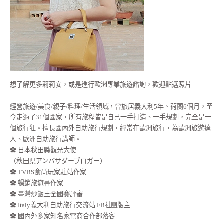
想了解更多莉莉安，或是進行歐洲專業旅遊諮詢，歡迎點選照片
經營旅遊/美食/親子/料理/生活領域，曾旅居義大利5年、荷蘭6個月，至
今走過了31個國家，所有旅程皆是自己一手打造、一手規劃，完全是一
個旅行狂。擅長國內外自助旅行規劃，經常在歐洲旅行，為歐洲旅遊達
人、歐洲自助旅行講師。
✿ 日本秋田縣觀光大使
（秋田県アンバサダーブロガー）
✿ TVBS食尚玩家駐站作家
✿ 暢銷旅遊書作家
✿ 臺灣炒飯王全國賽評審
✿ Italy義大利自助旅行交流站 FB社團版主
✿ 國內外多家知名家電商合作部落客