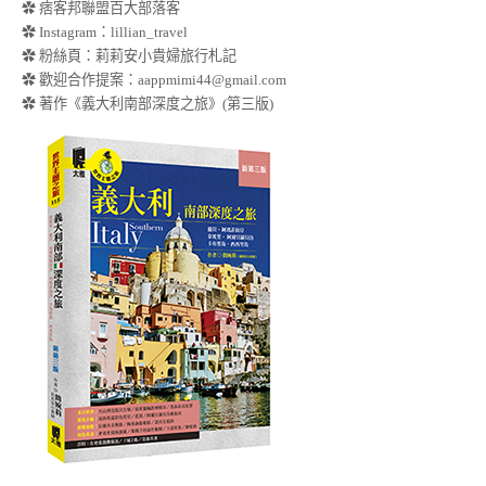
✿ 痞客邦聯盟百大部落客
✿
Instagram：lillian_travel
✿
粉絲頁：莉莉安小貴婦旅行札記
✿ 歡迎合作提案：
aappmimi44@gmail.com
✿ 著作《義大利南部深度之旅》(第三版)