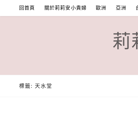
Skip
回首頁
關於莉莉安小貴婦
歐洲
亞洲
to
content
莉
標籤:
天水堂