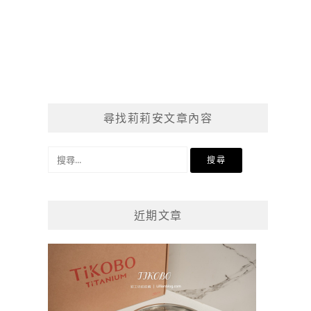
尋找莉莉安文章內容
搜
尋
關
鍵
近期文章
字: