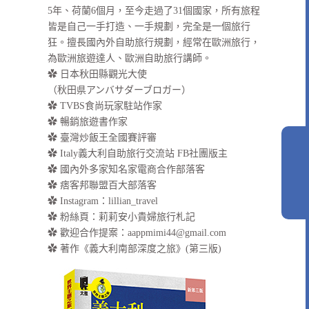
5年、荷蘭6個月，至今走過了31個國家，所有旅程
皆是自己一手打造、一手規劃，完全是一個旅行
狂。擅長國內外自助旅行規劃，經常在歐洲旅行，
為歐洲旅遊達人、歐洲自助旅行講師。
✿ 日本秋田縣觀光大使
（秋田県アンバサダーブロガー）
✿ TVBS食尚玩家駐站作家
✿ 暢銷旅遊書作家
✿ 臺灣炒飯王全國賽評審
✿ Italy義大利自助旅行交流站 FB社團版主
✿ 國內外多家知名家電商合作部落客
✿ 痞客邦聯盟百大部落客
✿
Instagram：lillian_travel
✿
粉絲頁：莉莉安小貴婦旅行札記
✿ 歡迎合作提案：
aappmimi44@gmail.com
✿ 著作《義大利南部深度之旅》(第三版)