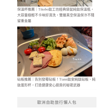
保溫杯推薦｜Tikobo鈦工坊經典袋鼠純鈦保溫瓶，
大容量極輕不卡味好清洗，雙層真空保溫保冷不殘
留重金屬
砧板推薦｜告別發霉砧板！Tiann鈦安純鈦砧板、純
鈦蛋形杯，打造健康安心廚房的秘密武器
歐洲自助旅行懶人包