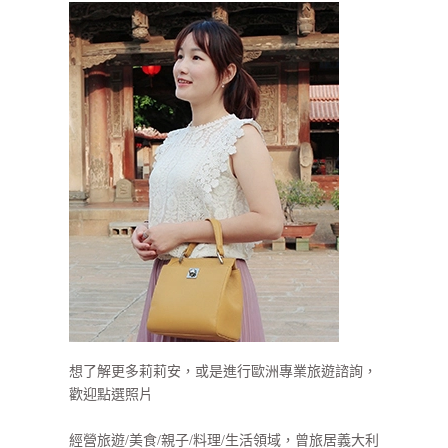
想了解更多莉莉安，或是進行歐洲專業旅遊諮詢，
歡迎點選照片
經營旅遊/美食/親子/料理/生活領域，曾旅居義大利