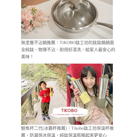
無塗層不沾鍋推薦：TiKOBO鈦工坊的鈦鈦鍋鍋面
全純鈦、物理不沾、耐用好清洗，給家人最安心的
美味！
鯨魚杯二代(冰霸杯推薦)｜Tikobo鈦工坊保溫杯推
薦，防漏保冰保溫，純鈦保溫瓶喝起來更安心