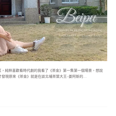
紅，純粹喜歡看時代劇的我看了《茶金》第一集第一個場景，想說
才發現原來《茶金》就是在談北埔茶葉大王–姜阿新的…