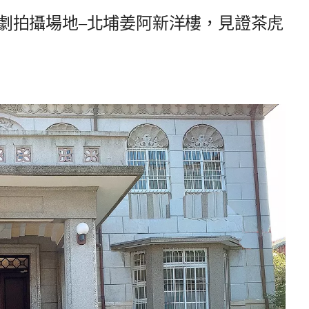
劇拍攝場地–北埔姜阿新洋樓，見證茶虎