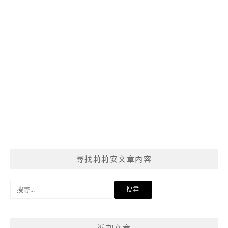
尋找莉莉安文章內容
搜
尋
關
鍵