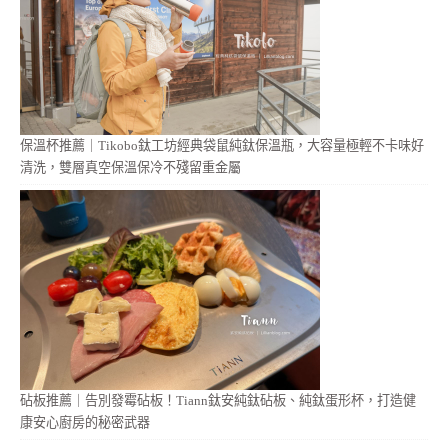
保溫杯推薦｜Tikobo鈦工坊經典袋鼠純鈦保溫瓶，大容量極輕不卡味好
清洗，雙層真空保溫保冷不殘留重金屬
砧板推薦｜告別發霉砧板！Tiann鈦安純鈦砧板、純鈦蛋形杯，打造健
康安心廚房的秘密武器