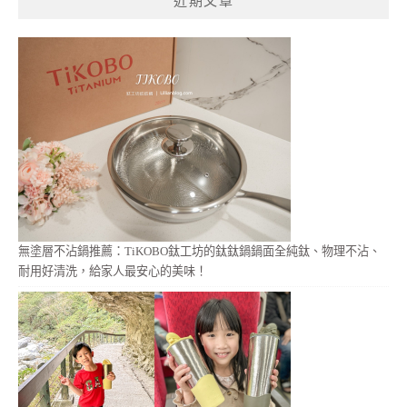
近期文章
字:
無塗層不沾鍋推薦：TiKOBO鈦工坊的鈦鈦鍋鍋面全純鈦、物理不沾、
耐用好清洗，給家人最安心的美味！