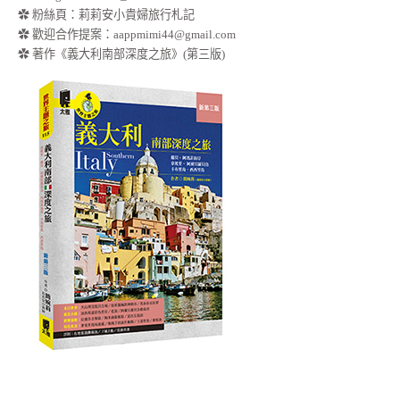
✿
粉絲頁：莉莉安小貴婦旅行札記
✿ 歡迎合作提案：
aappmimi44@gmail.com
✿ 著作《義大利南部深度之旅》(第三版)