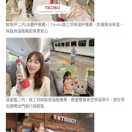
鯨魚杯二代(冰霸杯推薦)｜Tikobo鈦工坊保溫杯推薦，防漏保冰保溫，
純鈦保溫瓶喝起來更安心
袋鼠瓶二代：鈦工坊純鈦保溫瓶推薦，輕量雙層真空保溫保冷，放在背
包側帶出門旅行真輕鬆