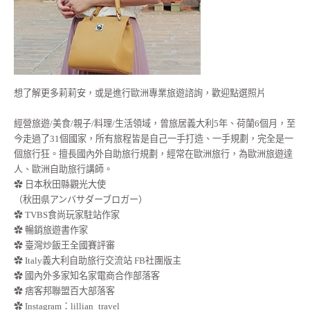
想了解更多莉莉安，或是進行歐洲專業旅遊諮詢，歡迎點選照片
經營旅遊/美食/親子/料理/生活領域，曾旅居義大利5年、荷蘭6個月，至
今走過了31個國家，所有旅程皆是自己一手打造、一手規劃，完全是一
個旅行狂。擅長國內外自助旅行規劃，經常在歐洲旅行，為歐洲旅遊達
人、歐洲自助旅行講師。
✿ 日本秋田縣觀光大使
（秋田県アンバサダーブロガー）
✿ TVBS食尚玩家駐站作家
✿ 暢銷旅遊書作家
✿ 臺灣炒飯王全國賽評審
✿ Italy義大利自助旅行交流站 FB社團版主
✿ 國內外多家知名家電商合作部落客
✿ 痞客邦聯盟百大部落客
✿
Instagram：lillian_travel