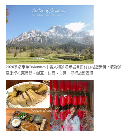
2026多洛米蒂Dolomites｜義大利多洛米堤自由行行程怎安排，收錄多
羅米堤推薦景點、纜車、住宿、自駕、健行旅遊資訊