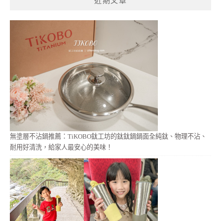
近期文章
字:
無塗層不沾鍋推薦：TiKOBO鈦工坊的鈦鈦鍋鍋面全純鈦、物理不沾、
耐用好清洗，給家人最安心的美味！