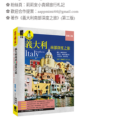
✿
粉絲頁：莉莉安小貴婦旅行札記
✿ 歡迎合作提案：
aappmimi44@gmail.com
✿ 著作《義大利南部深度之旅》(第三版)