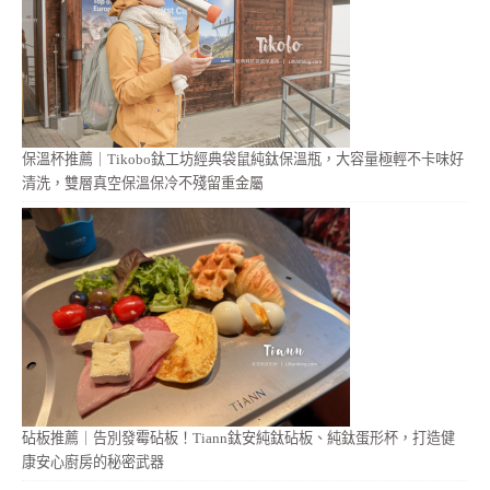
保溫杯推薦｜Tikobo鈦工坊經典袋鼠純鈦保溫瓶，大容量極輕不卡味好
清洗，雙層真空保溫保冷不殘留重金屬
砧板推薦｜告別發霉砧板！Tiann鈦安純鈦砧板、純鈦蛋形杯，打造健
康安心廚房的秘密武器