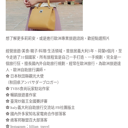
想了解更多莉莉安，或是進行歐洲專業旅遊諮詢，歡迎點選照片
經營旅遊/美食/親子/料理/生活領域，曾旅居義大利5年、荷蘭6個月，至
今走過了31個國家，所有旅程皆是自己一手打造、一手規劃，完全是一
個旅行狂。擅長國內外自助旅行規劃，經常在歐洲旅行，為歐洲旅遊達
人、歐洲自助旅行講師。
✿ 日本秋田縣觀光大使
（秋田県アンバサダーブロガー）
✿ TVBS食尚玩家駐站作家
✿ 暢銷旅遊書作家
✿ 臺灣炒飯王全國賽評審
✿ Italy義大利自助旅行交流站 FB社團版主
✿ 國內外多家知名家電商合作部落客
✿ 痞客邦聯盟百大部落客
✿
Instagram：lillian_travel