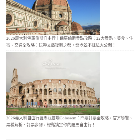
2026義大利佛羅倫斯自由行｜佛羅倫斯景點攻略：22大景點、美食、住
宿、交通全攻略：玩轉文藝復興之都，翡冷翠不藏私大公開！
2026義大利自由行羅馬競技場Colossem：門票訂票全攻略，官方導覽、
票種解析、訂票步驟，輕鬆搞定你的羅馬自由行！