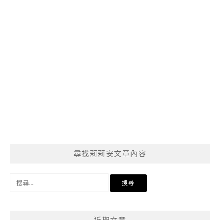
尋找莉莉安文章內容
搜
尋
關
鍵