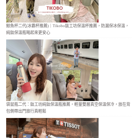
鯨魚杯二代(冰霸杯推薦)｜Tikobo鈦工坊保溫杯推薦，防漏保冰保溫，
純鈦保溫瓶喝起來更安心
袋鼠瓶二代：鈦工坊純鈦保溫瓶推薦，輕量雙層真空保溫保冷，放在背
包側帶出門旅行真輕鬆