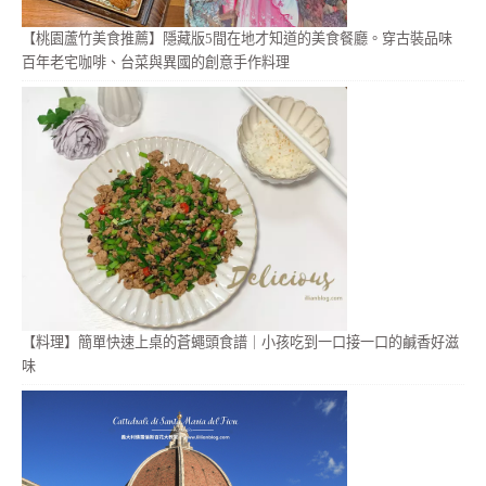
【桃園蘆竹美食推薦】隱藏版5間在地才知道的美食餐廳。穿古裝品味
百年老宅咖啡、台菜與異國的創意手作料理
【料理】簡單快速上桌的蒼蠅頭食譜｜小孩吃到一口接一口的鹹香好滋
味