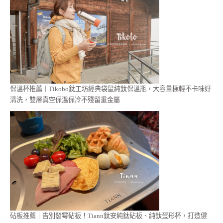
保溫杯推薦｜Tikobo鈦工坊經典袋鼠純鈦保溫瓶，大容量極輕不卡味好
清洗，雙層真空保溫保冷不殘留重金屬
砧板推薦｜告別發霉砧板！Tiann鈦安純鈦砧板、純鈦蛋形杯，打造健