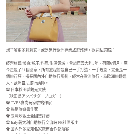
想了解更多莉莉安，或是進行歐洲專業旅遊諮詢，歡迎點選照片
經營旅遊/美食/親子/料理/生活領域，曾旅居義大利5年、荷蘭6個月，至
今走過了31個國家，所有旅程皆是自己一手打造、一手規劃，完全是一
個旅行狂。擅長國內外自助旅行規劃，經常在歐洲旅行，為歐洲旅遊達
人、歐洲自助旅行講師。
✿ 日本秋田縣觀光大使
（秋田県アンバサダーブロガー）
✿ TVBS食尚玩家駐站作家
✿ 暢銷旅遊書作家
✿ 臺灣炒飯王全國賽評審
✿ Italy義大利自助旅行交流站 FB社團版主
✿ 國內外多家知名家電商合作部落客