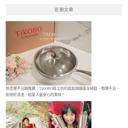
鍵
近期文章
字:
無塗層不沾鍋推薦：TiKOBO鈦工坊的鈦鈦鍋鍋面全純鈦、物理不沾、
耐用好清洗，給家人最安心的美味！