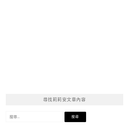
尋找莉莉安文章內容
搜
尋
關