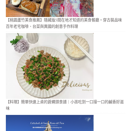
【桃園蘆竹美食推薦】隱藏版5間在地才知道的美食餐廳。穿古裝品味
百年老宅咖啡、台菜與異國的創意手作料理
【料理】簡單快速上桌的蒼蠅頭食譜｜小孩吃到一口接一口的鹹香好滋
味