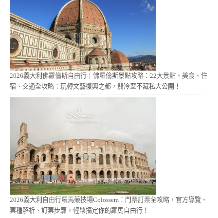
2026義大利佛羅倫斯自由行｜佛羅倫斯景點攻略：22大景點、美食、住
宿、交通全攻略：玩轉文藝復興之都，翡冷翠不藏私大公開！
2026義大利自由行羅馬競技場Colossem：門票訂票全攻略，官方導覽、
票種解析、訂票步驟，輕鬆搞定你的羅馬自由行！