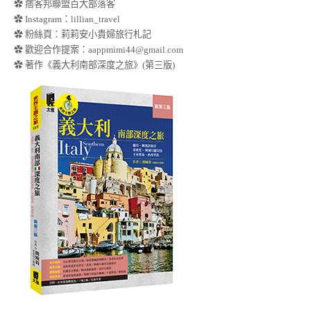
✿ 痞客邦聯盟百大部落客
✿
Instagram：lillian_travel
✿
粉絲頁：莉莉安小貴婦旅行札記
✿ 歡迎合作提案：
aappmimi44@gmail.com
✿ 著作《義大利南部深度之旅》(第三版)