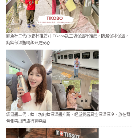
鯨魚杯二代(冰霸杯推薦)｜Tikobo鈦工坊保溫杯推薦，防漏保冰保溫，
純鈦保溫瓶喝起來更安心
袋鼠瓶二代：鈦工坊純鈦保溫瓶推薦，輕量雙層真空保溫保冷，放在背
包側帶出門旅行真輕鬆