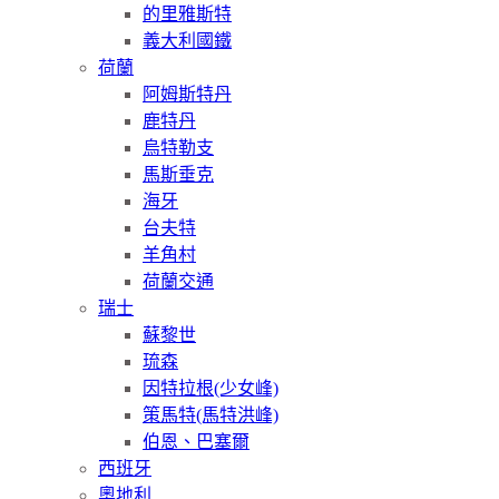
的里雅斯特
義大利國鐵
荷蘭
阿姆斯特丹
鹿特丹
烏特勒支
馬斯垂克
海牙
台夫特
羊角村
荷蘭交通
瑞士
蘇黎世
琉森
因特拉根(少女峰)
策馬特(馬特洪峰)
伯恩、巴塞爾
西班牙
奧地利