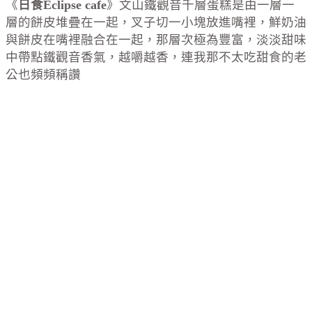
《
日食Eclipse cafe
》文山鐵觀音千層蛋糕是由一層一
層的餅皮堆疊在一起，叉子切一小塊放進嘴裡，鮮奶油
與餅皮在嘴裡融合在一起，那層次極為豐富，淡淡甜味
中帶點鐵觀音香氣，越嚼越香，連我那不太吃甜食的老
公也頻頻稱讚