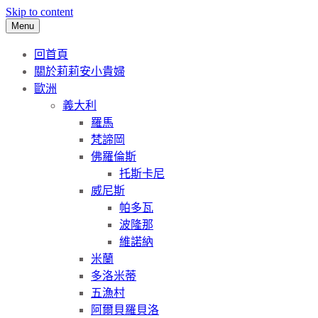
Skip to content
Menu
回首頁
關於莉莉安小貴婦
歐洲
義大利
羅馬
梵諦岡
佛羅倫斯
托斯卡尼
威尼斯
帕多瓦
波隆那
維諾納
米蘭
多洛米蒂
五漁村
阿爾貝羅貝洛