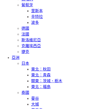
葡萄牙
里斯本
辛特拉
波多
德國
法國
斯洛維尼亞
克羅埃西亞
捷克
亞洲
日本
東北：秋田
東北：青森
關東：茨城、栃木
東北：福島
泰國
曼谷
大城