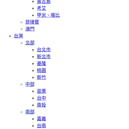
普吉島
考艾
甲米、喀比
菲律賓
澳門
台灣
北部
台北市
新北市
基隆
桃園
新竹
中部
苗栗
台中
南投
南部
嘉義
台南