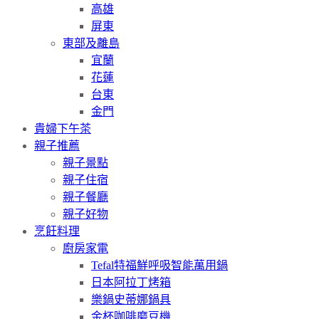
高雄
屏東
東部及離島
宜蘭
花蓮
台東
金門
貴婦下午茶
親子推薦
親子景點
親子住宿
親子餐廳
親子好物
烹飪料理
廚房家電
Tefal特福鮮呼吸智能萬用鍋
日本阿拉丁烤箱
樂鍋史蒂娜鍋具
金杯咖啡磨豆機