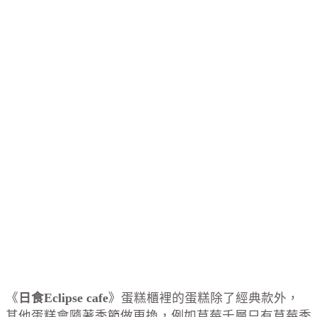
《
日食Eclipse cafe
》蛋糕櫃裡的蛋糕除了經典款外，
其他蛋糕會隨著季節做更換，例如草莓千層只有草莓季