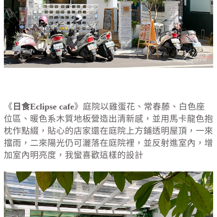
《
日食Eclipse cafe
》庭院以雞蛋花、常春藤、白色座
位區、暖色系木質地板營造出清新感，並用馬卡龍色抱
枕作點綴，貼心的店家還在庭院上方鋪透明屋頂，一來
擋雨，二來陽光仍可灑落在庭院裡，並反射進室內，增
加室內明亮度，我蠻喜歡這樣的設計