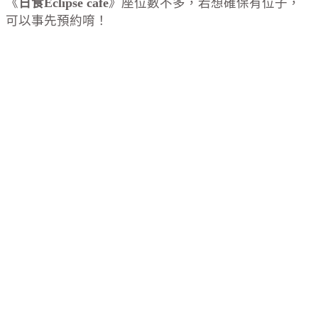
《
日食Eclipse cafe
》座位數不多，若想確保有位子，
可以事先預約唷！