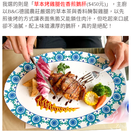
我選的則是「
草本烤雞腿佐香煎鵝肝
($450元)」，主廚
以B&G德國農莊嚴選的草本茶與香料醃製雞腿，以先
煎後烤的方式讓表面焦脆又能鎖住肉汁，但吃起來口感
卻不油膩，配上味道濃厚的鵝肝，真的是絕配！