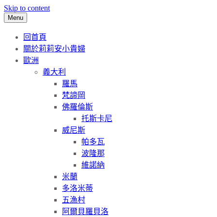
Skip to content
Menu
回首頁
關於莉莉安小貴婦
歐洲
義大利
羅馬
梵諦岡
佛羅倫斯
托斯卡尼
威尼斯
帕多瓦
波隆那
維諾納
米蘭
多洛米蒂
五漁村
阿爾貝羅貝洛