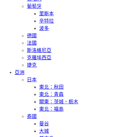
葡萄牙
里斯本
辛特拉
波多
德國
法國
斯洛維尼亞
克羅埃西亞
捷克
亞洲
日本
東北：秋田
東北：青森
關東：茨城、栃木
東北：福島
泰國
曼谷
大城