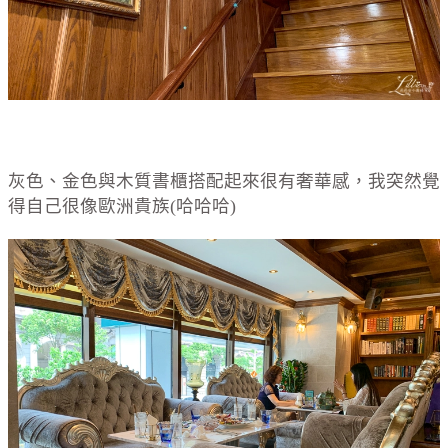
灰色、金色與木質書櫃搭配起來很有奢華感，我突然覺
得自己很像歐洲貴族(哈哈哈)