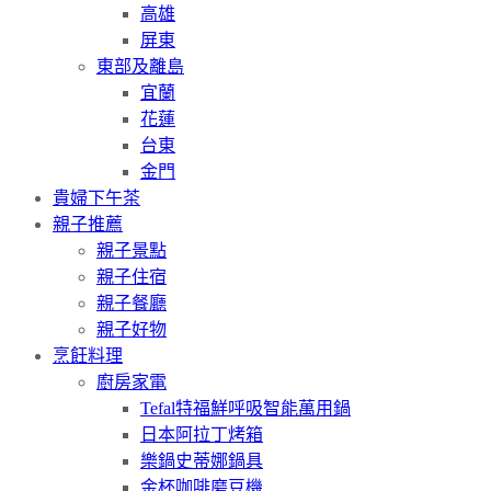
高雄
屏東
東部及離島
宜蘭
花蓮
台東
金門
貴婦下午茶
親子推薦
親子景點
親子住宿
親子餐廳
親子好物
烹飪料理
廚房家電
Tefal特福鮮呼吸智能萬用鍋
日本阿拉丁烤箱
樂鍋史蒂娜鍋具
金杯咖啡磨豆機