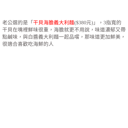
老公選的是「
干貝海膽義大利麵
($380元)」，3指寬的
干貝在嘴裡鮮味很重，海膽就更不用說，味道濃郁又帶
點鹹味，與白醬義大利麵一起品嚐，那味道更加鮮美，
很適合喜歡吃海鮮的人