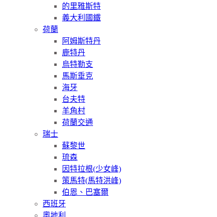
的里雅斯特
義大利國鐵
荷蘭
阿姆斯特丹
鹿特丹
烏特勒支
馬斯垂克
海牙
台夫特
羊角村
荷蘭交通
瑞士
蘇黎世
琉森
因特拉根(少女峰)
策馬特(馬特洪峰)
伯恩、巴塞爾
西班牙
奧地利