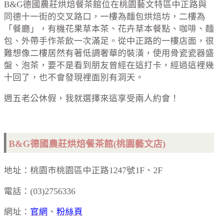
B&G
德國農莊烘焙餐茶館位在桃園藝文特區中正路與
同德十一街的交叉路口，一樓為麵包烘焙坊，二樓為
「餐廳」，有機花果草本茶、花卉草本餐點、咖啡、麵
包、外帶手作茶飲一次滿足。從中正路的一樓店面，很
難想像二樓居然有著低調奢華的裝潢，使用骨瓷瓷器盛
盤、泡茶，要不是看到朋友曾經在這打卡，經過這裡幾
十回了，也不會發現裡面別有洞天。
週五老公休假，我就選擇來這享受兩人約會！
B&G
德國農莊烘焙餐茶館(桃園藝文店)
地址：桃園市桃園區中正路1247號1F、2F
電話：(03)2756336
網址：
官網
、
粉絲頁