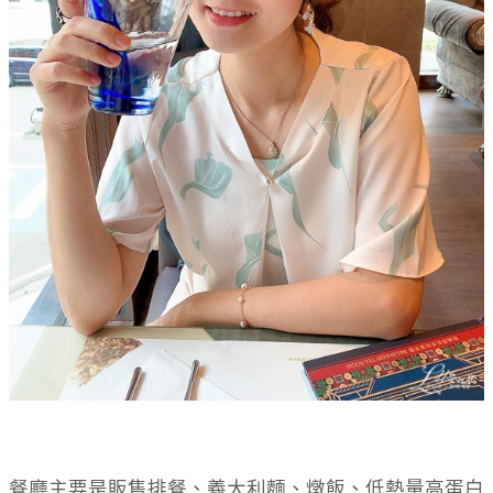
餐廳主要是販售排餐、義大利麵、燉飯、低熱量高蛋白