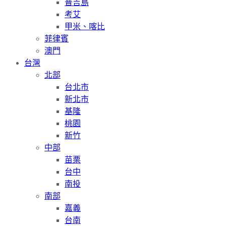
普吉島
考艾
甲米、喀比
菲律賓
澳門
台灣
北部
台北市
新北市
基隆
桃園
新竹
中部
苗栗
台中
南投
南部
嘉義
台南