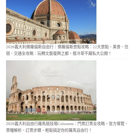
2026義大利佛羅倫斯自由行｜佛羅倫斯景點攻略：22大景點、美食、住
宿、交通全攻略：玩轉文藝復興之都，翡冷翠不藏私大公開！
2026義大利自由行羅馬競技場Colossem：門票訂票全攻略，官方導覽、
票種解析、訂票步驟，輕鬆搞定你的羅馬自由行！