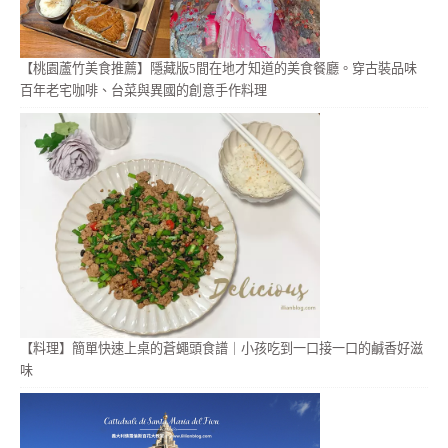
【桃園蘆竹美食推薦】隱藏版5間在地才知道的美食餐廳。穿古裝品味
百年老宅咖啡、台菜與異國的創意手作料理
【料理】簡單快速上桌的蒼蠅頭食譜｜小孩吃到一口接一口的鹹香好滋
味