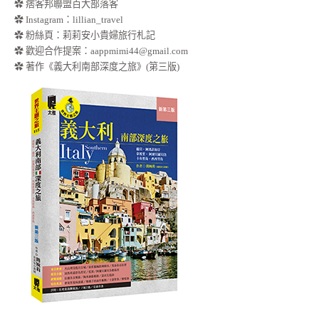
✿ 痞客邦聯盟百大部落客
✿
Instagram：lillian_travel
✿
粉絲頁：莉莉安小貴婦旅行札記
✿ 歡迎合作提案：
aappmimi44@gmail.com
✿ 著作《義大利南部深度之旅》(第三版)