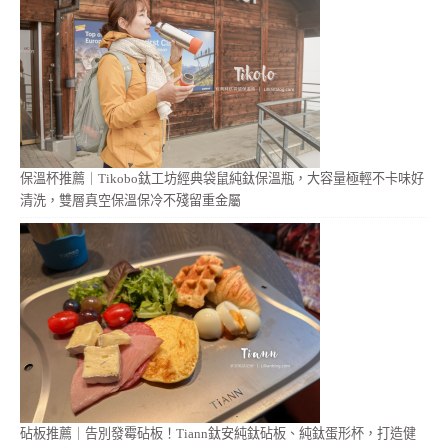
保溫杯推薦｜Tikobo鈦工坊經典袋鼠純鈦保溫瓶，大容量極輕不卡味好
清洗，雙層真空保溫保冷不殘留重金屬
砧板推薦｜告別發霉砧板！Tiann鈦安純鈦砧板、純鈦蛋形杯，打造健