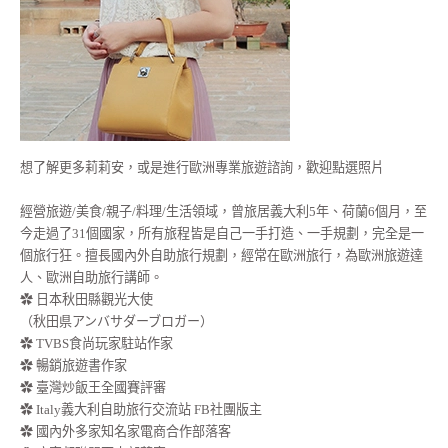
想了解更多莉莉安，或是進行歐洲專業旅遊諮詢，歡迎點選照片
經營旅遊/美食/親子/料理/生活領域，曾旅居義大利5年、荷蘭6個月，至
今走過了31個國家，所有旅程皆是自己一手打造、一手規劃，完全是一
個旅行狂。擅長國內外自助旅行規劃，經常在歐洲旅行，為歐洲旅遊達
人、歐洲自助旅行講師。
✿ 日本秋田縣觀光大使
（秋田県アンバサダーブロガー）
✿ TVBS食尚玩家駐站作家
✿ 暢銷旅遊書作家
✿ 臺灣炒飯王全國賽評審
✿ Italy義大利自助旅行交流站 FB社團版主
✿ 國內外多家知名家電商合作部落客