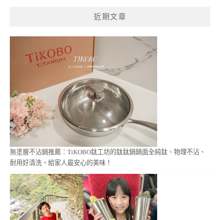
鍵
近期文章
字:
無塗層不沾鍋推薦：TiKOBO鈦工坊的鈦鈦鍋鍋面全純鈦、物理不沾、
耐用好清洗，給家人最安心的美味！