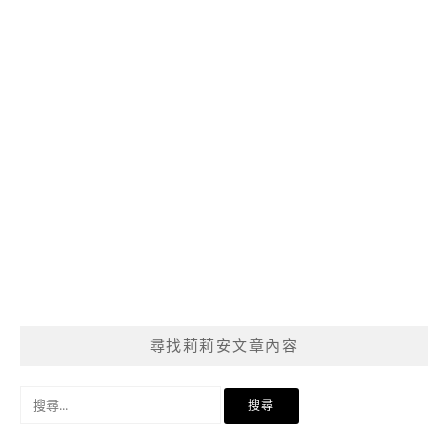
尋找莉莉安文章內容
搜
尋
關