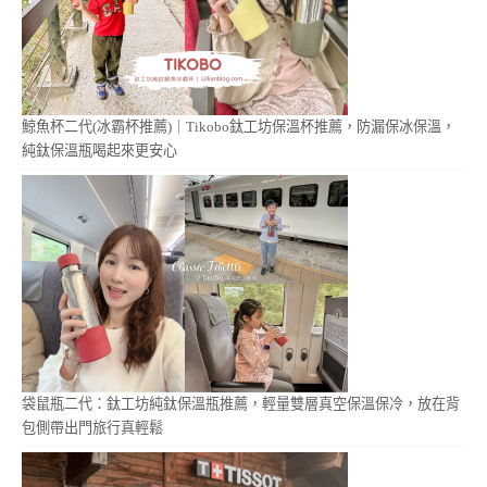
鯨魚杯二代(冰霸杯推薦)｜Tikobo鈦工坊保溫杯推薦，防漏保冰保溫，
純鈦保溫瓶喝起來更安心
袋鼠瓶二代：鈦工坊純鈦保溫瓶推薦，輕量雙層真空保溫保冷，放在背
包側帶出門旅行真輕鬆