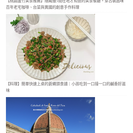
【桃園蘆竹美食推薦】隱藏版5間在地才知道的美食餐廳。穿古裝品味
百年老宅咖啡、台菜與異國的創意手作料理
【料理】簡單快速上桌的蒼蠅頭食譜｜小孩吃到一口接一口的鹹香好滋
味