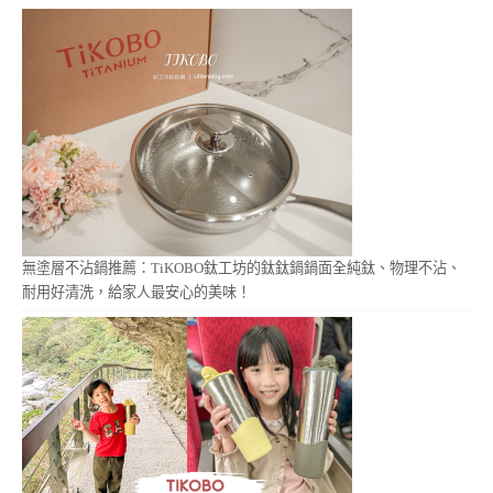
無塗層不沾鍋推薦：TiKOBO鈦工坊的鈦鈦鍋鍋面全純鈦、物理不沾、
耐用好清洗，給家人最安心的美味！