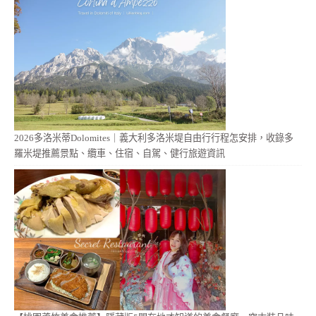
2026多洛米蒂Dolomites｜義大利多洛米堤自由行行程怎安排，收錄多
羅米堤推薦景點、纜車、住宿、自駕、健行旅遊資訊