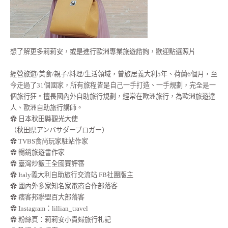
想了解更多莉莉安，或是進行歐洲專業旅遊諮詢，歡迎點選照片
經營旅遊/美食/親子/料理/生活領域，曾旅居義大利5年、荷蘭6個月，至
今走過了31個國家，所有旅程皆是自己一手打造、一手規劃，完全是一
個旅行狂。擅長國內外自助旅行規劃，經常在歐洲旅行，為歐洲旅遊達
人、歐洲自助旅行講師。
✿ 日本秋田縣觀光大使
（秋田県アンバサダーブロガー）
✿ TVBS食尚玩家駐站作家
✿ 暢銷旅遊書作家
✿ 臺灣炒飯王全國賽評審
✿ Italy義大利自助旅行交流站 FB社團版主
✿ 國內外多家知名家電商合作部落客
✿ 痞客邦聯盟百大部落客
✿
Instagram：lillian_travel
✿
粉絲頁：莉莉安小貴婦旅行札記