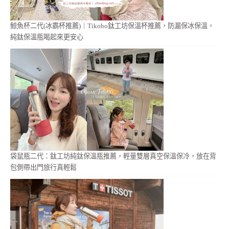
鯨魚杯二代(冰霸杯推薦)｜Tikobo鈦工坊保溫杯推薦，防漏保冰保溫，
純鈦保溫瓶喝起來更安心
袋鼠瓶二代：鈦工坊純鈦保溫瓶推薦，輕量雙層真空保溫保冷，放在背
包側帶出門旅行真輕鬆