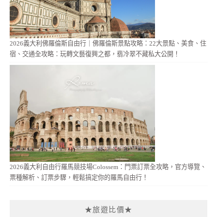
2026義大利佛羅倫斯自由行｜佛羅倫斯景點攻略：22大景點、美食、住
宿、交通全攻略：玩轉文藝復興之都，翡冷翠不藏私大公開！
2026義大利自由行羅馬競技場Colossem：門票訂票全攻略，官方導覽、
票種解析、訂票步驟，輕鬆搞定你的羅馬自由行！
★旅遊比價★