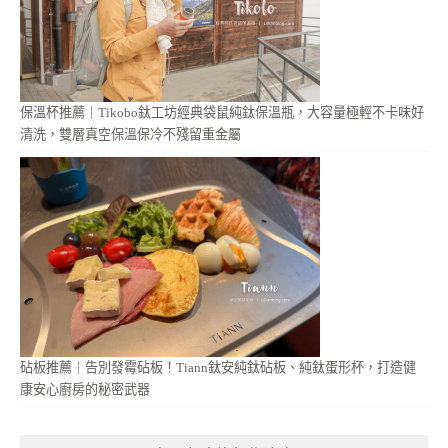
保溫杯推薦｜Tikobo鈦工坊經典袋鼠純鈦保溫瓶，大容量極輕不卡味好
清洗，雙層真空保溫保冷不殘留重金屬
砧板推薦｜告別發霉砧板！Tiann鈦安純鈦砧板、純鈦蛋形杯，打造健
康安心廚房的秘密武器