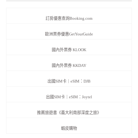
訂房優惠查詢Booking.com
歐洲票券優惠GetYourGuide
國內外票券 KLOOK
國內外票券 KKDAY
出國SIM卡｜eSIM：DJB
出國SIM卡｜eSIM：Joytel
推薦旅遊書《義大利南部深度之旅》
蝦皮購物