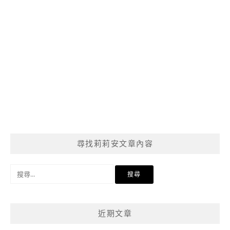
尋找莉莉安文章內容
搜
尋
關
鍵
近期文章
字: