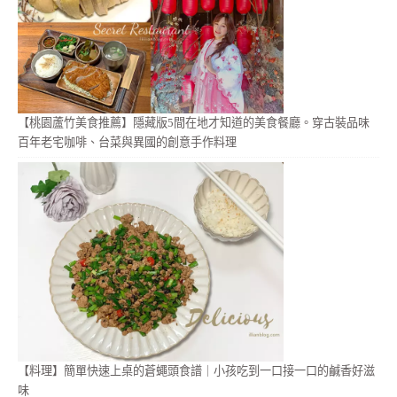
【桃園蘆竹美食推薦】隱藏版5間在地才知道的美食餐廳。穿古裝品味
百年老宅咖啡、台菜與異國的創意手作料理
【料理】簡單快速上桌的蒼蠅頭食譜｜小孩吃到一口接一口的鹹香好滋
味