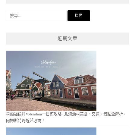
搜
尋
關
鍵
近期文章
字:
荷蘭福倫丹Volendam一日遊攻略 | 北海漁村美食、交通、景點全解析，
阿姆斯特丹近郊必訪！