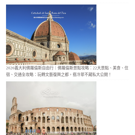
2026義大利佛羅倫斯自由行｜佛羅倫斯景點攻略：22大景點、美食、住
宿、交通全攻略：玩轉文藝復興之都，翡冷翠不藏私大公開！