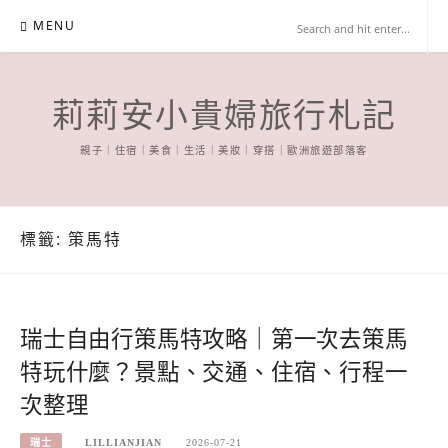
Skip
MENU
to
content
莉莉安小貴婦旅行札記
親子｜住宿｜美食｜生活｜美妝｜穿搭｜歐洲旅遊部落客
標籤:
策馬特
瑞士自由行策馬特攻略｜第一次去策馬
特玩什麼？景點、交通、住宿、行程一
次整理
瑞士
LILLIANJIAN
2026-07-21