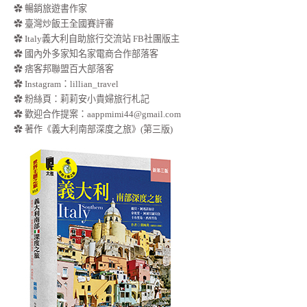
✿ 暢銷旅遊書作家
✿ 臺灣炒飯王全國賽評審
✿ Italy義大利自助旅行交流站 FB社團版主
✿ 國內外多家知名家電商合作部落客
✿ 痞客邦聯盟百大部落客
✿
Instagram：lillian_travel
✿
粉絲頁：莉莉安小貴婦旅行札記
✿ 歡迎合作提案：
aappmimi44@gmail.com
✿ 著作《義大利南部深度之旅》(第三版)