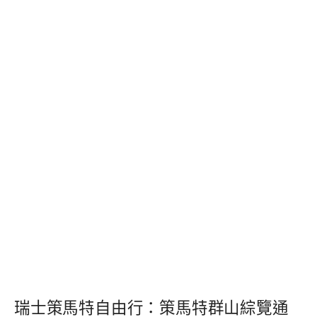
瑞士策馬特自由行：策馬特群山綜覽通