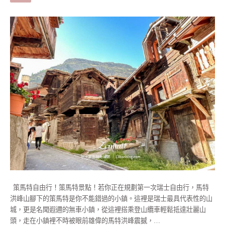
策馬特自由行！策馬特景點！若你正在規劃第一次瑞士自由行，馬特
洪峰山腳下的策馬特是你不能錯過的小鎮。這裡是瑞士最具代表性的山
城，更是名聞遐邇的無車小鎮，從這裡搭乘登山纜車輕鬆抵達壯麗山
頭，走在小鎮裡不時被眼前雄偉的馬特洪峰震撼，…