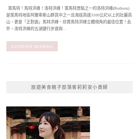
策馬特！馬特洪峰！洛特洪峰！策馬特景點之一的洛特洪峰(Rothorn)
是策馬特地區阿爾卑斯山群其中之一且海拔高達3100公尺以上的壯麗高
山，更是「正對面」馬特洪峰、欣賞馬特洪峰立體視角的最佳位置！此
外，洛特洪峰的五湖健行步道與…
CONTINUE READING
旅遊美食親子部落客莉莉安小貴婦