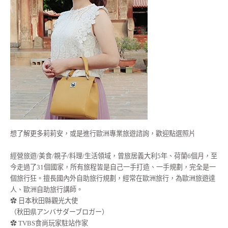
想了解更多莉莉安，或是進行歐洲專業旅遊諮詢，歡迎點選照片
經營旅遊/美食/親子/料理/生活領域，曾旅居義大利5年、荷蘭6個月，至
今走過了31個國家，所有旅程皆是自己一手打造、一手規劃，完全是一
個旅行狂。擅長國內外自助旅行規劃，經常在歐洲旅行，為歐洲旅遊達
人、歐洲自助旅行講師。
✿ 日本秋田縣觀光大使
（秋田県アンバサダーブロガー）
✿ TVBS食尚玩家駐站作家