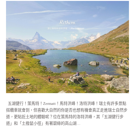
五湖健行！策馬特！Zermatt！馬特洪峰！洛特洪峰！瑞士有許多景點
搭纜車就會到，但喜歡大自然的你是否也想有機會真正走進瑞士自然步
道，更貼近土地的體驗呢？位在策馬特的洛特洪峰，其「五湖健行步
道」和「土撥鼠小徑」有著碧綠的高山湖…