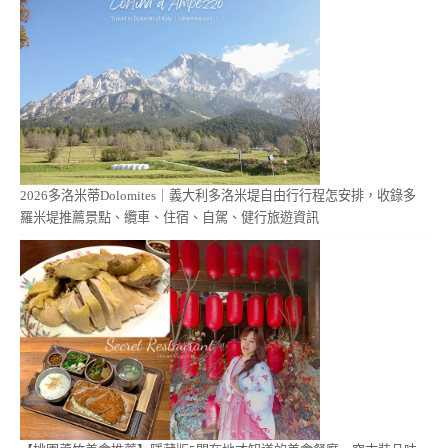
2026多洛米蒂Dolomites｜義大利多洛米堤自由行行程怎安排，收錄多
羅米堤推薦景點、纜車、住宿、自駕、健行旅遊資訊