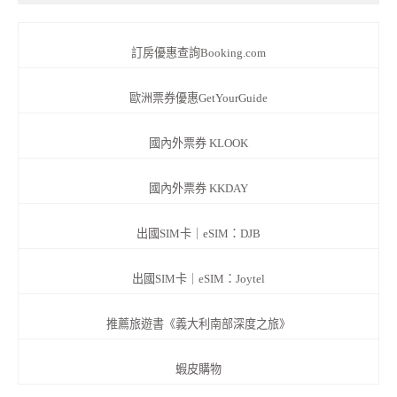
訂房優惠查詢Booking.com
歐洲票券優惠GetYourGuide
國內外票券 KLOOK
國內外票券 KKDAY
出國SIM卡｜eSIM：DJB
出國SIM卡｜eSIM：Joytel
推薦旅遊書《義大利南部深度之旅》
蝦皮購物