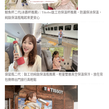
鯨魚杯二代(冰霸杯推薦)｜Tikobo鈦工坊保溫杯推薦，防漏保冰保溫，
純鈦保溫瓶喝起來更安心
袋鼠瓶二代：鈦工坊純鈦保溫瓶推薦，輕量雙層真空保溫保冷，放在背
包側帶出門旅行真輕鬆