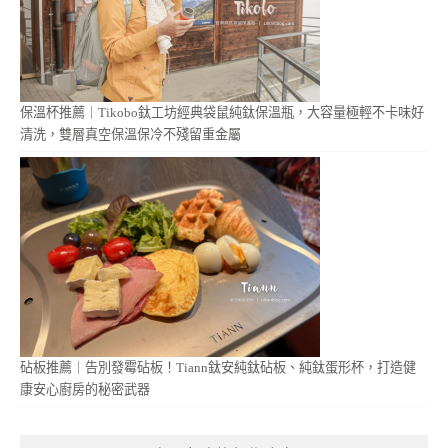
保溫杯推薦｜Tikobo鈦工坊經典袋鼠純鈦保溫瓶，大容量極輕不卡味好
清洗，雙層真空保溫保冷不殘留重金屬
砧板推薦｜告別發霉砧板！Tiann鈦安純鈦砧板、純鈦蛋形杯，打造健
康安心廚房的秘密武器