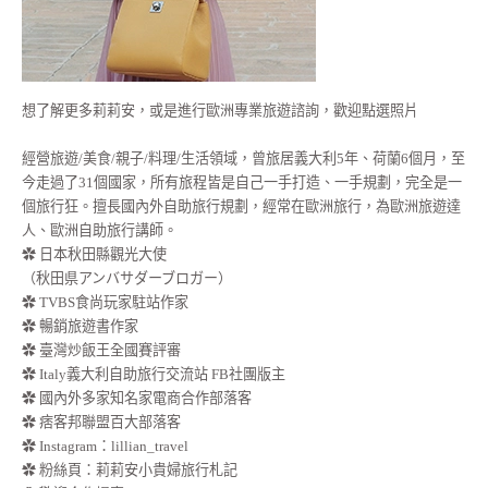
想了解更多莉莉安，或是進行歐洲專業旅遊諮詢，歡迎點選照片
經營旅遊/美食/親子/料理/生活領域，曾旅居義大利5年、荷蘭6個月，至
今走過了31個國家，所有旅程皆是自己一手打造、一手規劃，完全是一
個旅行狂。擅長國內外自助旅行規劃，經常在歐洲旅行，為歐洲旅遊達
人、歐洲自助旅行講師。
✿ 日本秋田縣觀光大使
（秋田県アンバサダーブロガー）
✿ TVBS食尚玩家駐站作家
✿ 暢銷旅遊書作家
✿ 臺灣炒飯王全國賽評審
✿ Italy義大利自助旅行交流站 FB社團版主
✿ 國內外多家知名家電商合作部落客
✿ 痞客邦聯盟百大部落客
✿
Instagram：lillian_travel
✿
粉絲頁：莉莉安小貴婦旅行札記