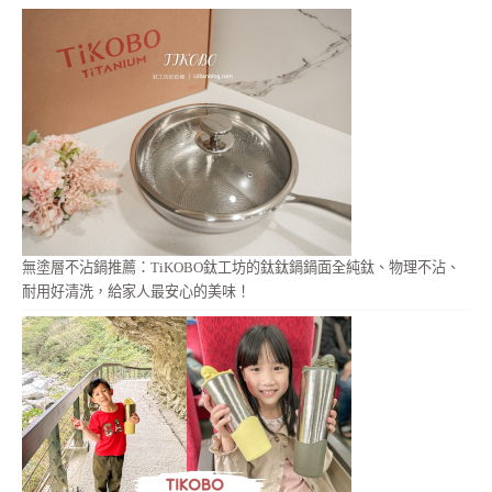
無塗層不沾鍋推薦：TiKOBO鈦工坊的鈦鈦鍋鍋面全純鈦、物理不沾、
耐用好清洗，給家人最安心的美味！