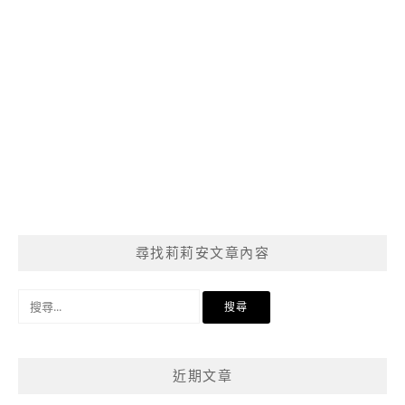
尋找莉莉安文章內容
搜
尋
關
鍵
近期文章
字: