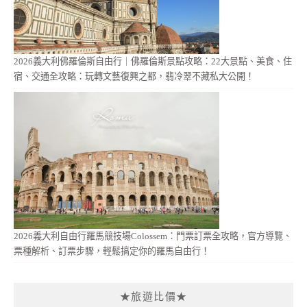
2026義大利佛羅倫斯自由行｜佛羅倫斯景點攻略：22大景點、美食、住
宿、交通全攻略：玩轉文藝復興之都，翡冷翠不藏私大公開！
2026義大利自由行羅馬競技場Colossem：門票訂票全攻略，官方導覽、
票種解析、訂票步驟，輕鬆搞定你的羅馬自由行！
★旅遊比價★