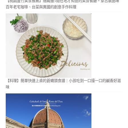
【桃園蘆竹美食推薦】隱藏版5間在地才知道的美食餐廳。穿古裝品味
百年老宅咖啡、台菜與異國的創意手作料理
【料理】簡單快速上桌的蒼蠅頭食譜｜小孩吃到一口接一口的鹹香好滋
味