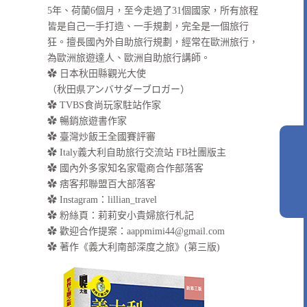
5年、荷蘭6個月，至今走過了31個國家，所有旅程
皆是自己一手打造、一手規劃，完全是一個旅行
狂。擅長國內外自助旅行規劃，經常在歐洲旅行，
為歐洲旅遊達人、歐洲自助旅行講師。
✿ 日本秋田縣觀光大使
（秋田県アンバサダーブロガー）
✿ TVBS食尚玩家駐站作家
✿ 暢銷旅遊書作家
✿ 臺灣炒飯王全國賽評審
✿ Italy義大利自助旅行交流站 FB社團版主
✿ 國內外多家知名家電商合作部落客
✿ 痞客邦聯盟百大部落客
✿
Instagram：lillian_travel
✿
粉絲頁：莉莉安小貴婦旅行札記
✿ 歡迎合作提案：
aappmimi44@gmail.com
✿ 著作《義大利南部深度之旅》(第三版)