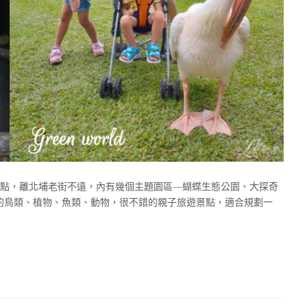
點，離北埔老街不遠，內有幾個主題園區—蝴蝶生態公園、大探奇
的鳥類、植物、魚類、動物，很不錯的親子旅遊景點，適合規劃一