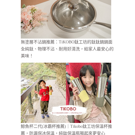
無塗層不沾鍋推薦：TiKOBO鈦工坊的鈦鈦鍋鍋面
全純鈦、物理不沾、耐用好清洗，給家人最安心的
美味！
鯨魚杯二代(冰霸杯推薦)｜Tikobo鈦工坊保溫杯推
薦，防漏保冰保溫，純鈦保溫瓶喝起來更安心