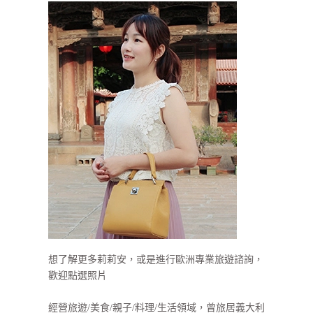
想了解更多莉莉安，或是進行歐洲專業旅遊諮詢，
歡迎點選照片
經營旅遊/美食/親子/料理/生活領域，曾旅居義大利