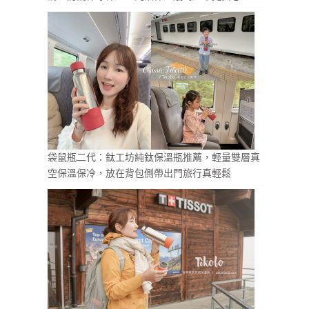
袋鼠瓶二代：鈦工坊純鈦保溫瓶推薦，輕量雙層真
空保溫保冷，放在背包側帶出門旅行真輕鬆