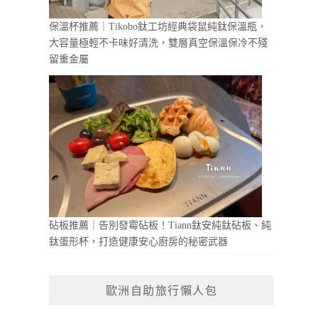
保溫杯推薦｜Tikobo鈦工坊經典袋鼠純鈦保溫瓶，
大容量極輕不卡味好清洗，雙層真空保溫保冷不殘
留重金屬
砧板推薦｜告別發霉砧板！Tiann鈦安純鈦砧板、純
鈦蛋形杯，打造健康安心廚房的秘密武器
歐洲自助旅行懶人包