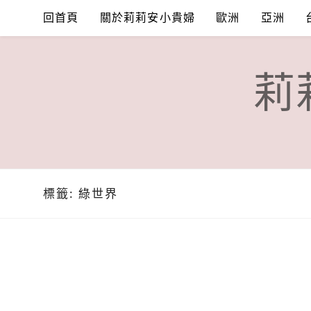
Skip
回首頁
關於莉莉安小貴婦
歐洲
亞洲
to
content
莉
標籤:
綠世界