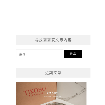
尋找莉莉安文章內容
搜
尋
關
鍵
近期文章
字: