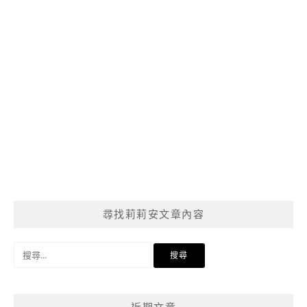
尋找莉莉安文章內容
搜
尋
關
鍵