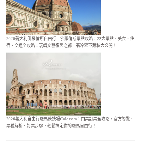
2026義大利佛羅倫斯自由行｜佛羅倫斯景點攻略：22大景點、美食、住
宿、交通全攻略：玩轉文藝復興之都，翡冷翠不藏私大公開！
2026義大利自由行羅馬競技場Colossem：門票訂票全攻略，官方導覽、
票種解析、訂票步驟，輕鬆搞定你的羅馬自由行！