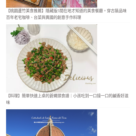
【桃園蘆竹美食推薦】隱藏版5間在地才知道的美食餐廳。穿古裝品味
百年老宅咖啡、台菜與異國的創意手作料理
【料理】簡單快速上桌的蒼蠅頭食譜｜小孩吃到一口接一口的鹹香好滋
味