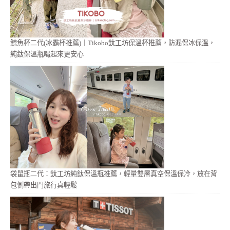
鯨魚杯二代(冰霸杯推薦)｜Tikobo鈦工坊保溫杯推薦，防漏保冰保溫，
純鈦保溫瓶喝起來更安心
袋鼠瓶二代：鈦工坊純鈦保溫瓶推薦，輕量雙層真空保溫保冷，放在背
包側帶出門旅行真輕鬆