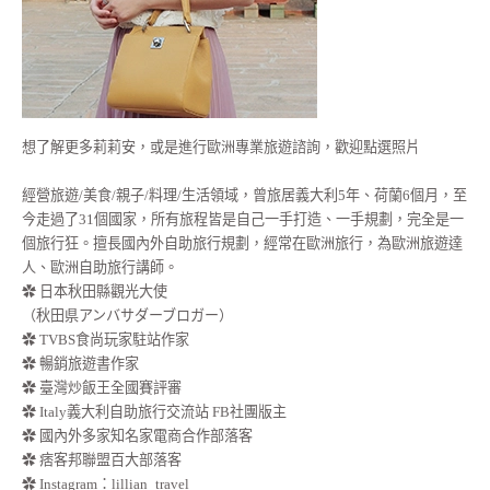
想了解更多莉莉安，或是進行歐洲專業旅遊諮詢，歡迎點選照片
經營旅遊/美食/親子/料理/生活領域，曾旅居義大利5年、荷蘭6個月，至
今走過了31個國家，所有旅程皆是自己一手打造、一手規劃，完全是一
個旅行狂。擅長國內外自助旅行規劃，經常在歐洲旅行，為歐洲旅遊達
人、歐洲自助旅行講師。
✿ 日本秋田縣觀光大使
（秋田県アンバサダーブロガー）
✿ TVBS食尚玩家駐站作家
✿ 暢銷旅遊書作家
✿ 臺灣炒飯王全國賽評審
✿ Italy義大利自助旅行交流站 FB社團版主
✿ 國內外多家知名家電商合作部落客
✿ 痞客邦聯盟百大部落客
✿
Instagram：lillian_travel