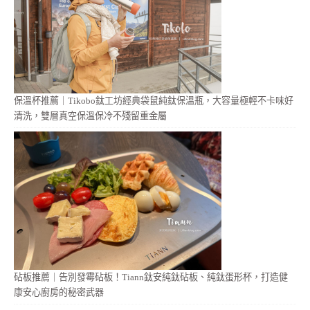
保溫杯推薦｜Tikobo鈦工坊經典袋鼠純鈦保溫瓶，大容量極輕不卡味好
清洗，雙層真空保溫保冷不殘留重金屬
砧板推薦｜告別發霉砧板！Tiann鈦安純鈦砧板、純鈦蛋形杯，打造健
康安心廚房的秘密武器