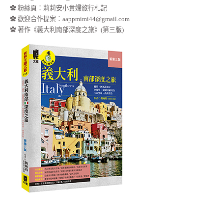
✿
粉絲頁：莉莉安小貴婦旅行札記
✿ 歡迎合作提案：
aappmimi44@gmail.com
✿ 著作《義大利南部深度之旅》(第三版)