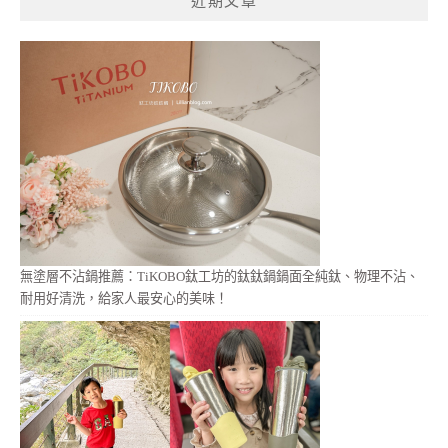
近期文章
字:
無塗層不沾鍋推薦：TiKOBO鈦工坊的鈦鈦鍋鍋面全純鈦、物理不沾、
耐用好清洗，給家人最安心的美味！