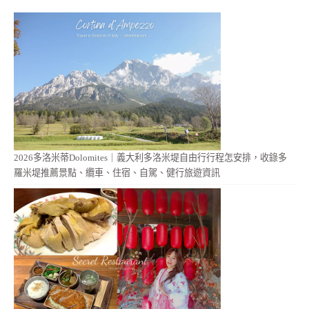
2026多洛米蒂Dolomites｜義大利多洛米堤自由行行程怎安排，收錄多
羅米堤推薦景點、纜車、住宿、自駕、健行旅遊資訊