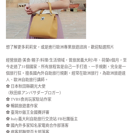
想了解更多莉莉安，或是進行歐洲專業旅遊諮詢，歡迎點選照片
經營旅遊/美食/親子/料理/生活領域，曾旅居義大利5年、荷蘭6個月，至
今走過了31個國家，所有旅程皆是自己一手打造、一手規劃，完全是一
個旅行狂。擅長國內外自助旅行規劃，經常在歐洲旅行，為歐洲旅遊達
人、歐洲自助旅行講師。
✿ 日本秋田縣觀光大使
（秋田県アンバサダーブロガー）
✿ TVBS食尚玩家駐站作家
✿ 暢銷旅遊書作家
✿ 臺灣炒飯王全國賽評審
✿ Italy義大利自助旅行交流站 FB社團版主
✿ 國內外多家知名家電商合作部落客
✿ 痞客邦聯盟百大部落客