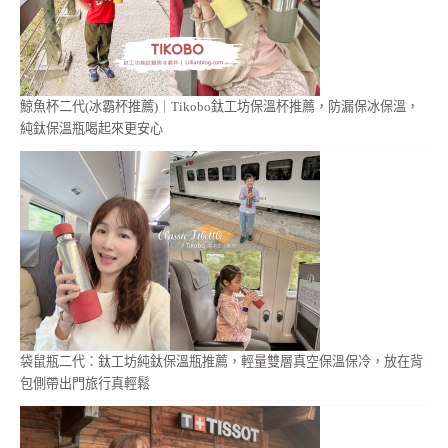
鯨魚杯二代(冰霸杯推薦)｜Tikobo鈦工坊保溫杯推薦，防漏保冰保溫，
純鈦保溫瓶喝起來更安心
袋鼠瓶二代：鈦工坊純鈦保溫瓶推薦，輕量雙層真空保溫保冷，放在背
包側帶出門旅行真輕鬆