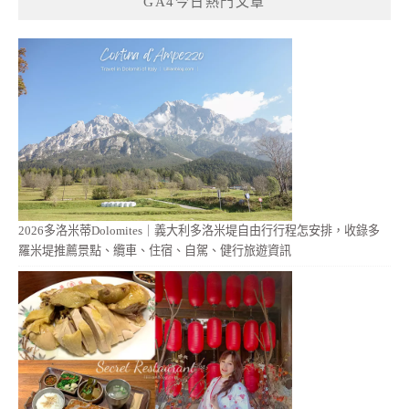
GA4今日熱門文章
2026多洛米蒂Dolomites｜義大利多洛米堤自由行行程怎安排，收錄多
羅米堤推薦景點、纜車、住宿、自駕、健行旅遊資訊