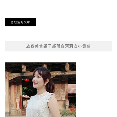
文
較舊的文章
章
導
覽
旅遊美食親子部落客莉莉安小貴婦