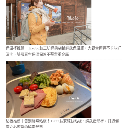
保溫杯推薦｜Tikobo鈦工坊經典袋鼠純鈦保溫瓶，大容量極輕不卡味好
清洗，雙層真空保溫保冷不殘留重金屬
砧板推薦｜告別發霉砧板！Tiann鈦安純鈦砧板、純鈦蛋形杯，打造健
康安心廚房的秘密武器