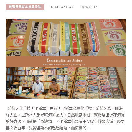
葡萄牙里斯本推薦景點
LILLIANJIAN
2026-04-12
葡萄牙伴手禮！里斯本自由行！里斯本必買伴手禮！葡萄牙為一個海
洋大國，里斯本人都是吃海鮮長大，自然地當地很早就發展出保存海鮮
的好方法，那就是「魚罐頭」，里斯本街頭有不少家魚罐頭店舖，歷史
都將近百年，見證里斯本的起起落落。而這樣的…