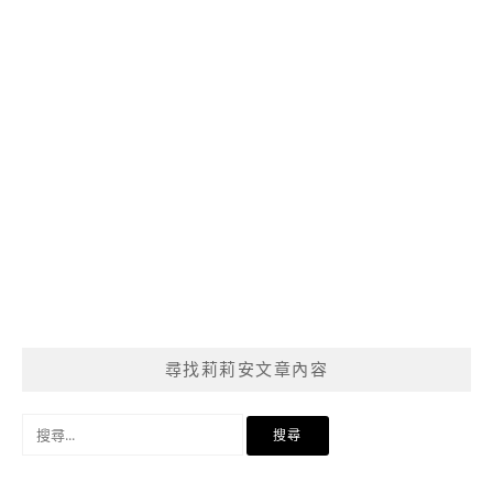
尋找莉莉安文章內容
搜
尋
關