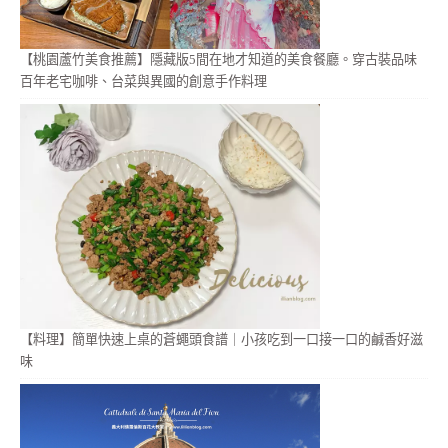
【桃園蘆竹美食推薦】隱藏版5間在地才知道的美食餐廳。穿古裝品味
百年老宅咖啡、台菜與異國的創意手作料理
【料理】簡單快速上桌的蒼蠅頭食譜｜小孩吃到一口接一口的鹹香好滋
味