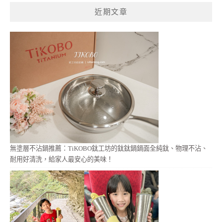
鍵
近期文章
字:
無塗層不沾鍋推薦：TiKOBO鈦工坊的鈦鈦鍋鍋面全純鈦、物理不沾、
耐用好清洗，給家人最安心的美味！